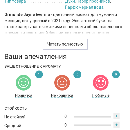
Тип товара
Духи
,
Набор пробников
,
Парфюмерная вода
,
Ormonde Jayne Evernia
- цветочный аромат для мужчин и
женщин, выпущенный в 2021 году. Элегантный букет на
старте раскрывается мягкими лепестками обольстительного
жасмина и кокетливой фрезии, которые пленят нежно-
медовой сладостью и цитрусовой прохладой. Постепенно к
Читать полностью
этому дуэту присоединяются вкрапления изящной бордовой
розы, обаятельного розового перца и терпких ягод черной
Ваши впечатления
смородины. Согревающий и продолжительный шлейф
парфюма привлекает внимание оттенками таинственного
ВАШЕ ОТНОШЕНИЕ К АРОМАТУ
дубового мха, теплого кашмерана и деликатно-пудрового
1
0
0
корня ириса.
Нравится
Не нравится
Любимые
СТОЙКОСТЬ
+
0
Не стойкий
+
0
Средний