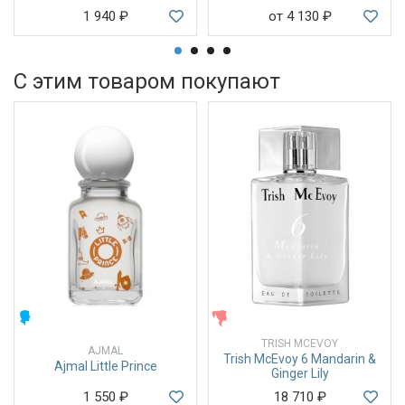
1 940
₽
от 4 130
₽
С этим товаром покупают
МУЖСКИЕ
ЖЕНСКИЕ
TRISH MCEVOY
AJMAL
Trish McEvoy 6 Mandarin &
Ajmal Little Prince
Ginger Lily
1 550
₽
18 710
₽