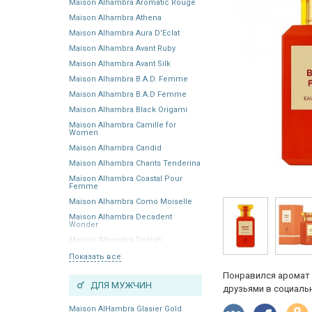
Maison Alhambra Aromatic Rouge
Maison Alhambra Athena
Maison Alhambra Aura D'Eclat
Maison Alhambra Avant Ruby
Maison Alhambra Avant Silk
Maison Alhambra B.A.D. Femme
Maison Alhambra B.A.D Femme
Maison Alhambra Black Origami
Maison Alhambra Camille for
Women
Maison Alhambra Candid
Maison Alhambra Chants Tenderina
Maison Alhambra Coastal Pour
Femme
Maison Alhambra Como Moiselle
Maison Alhambra Decadent
Wonder
Maison Alhambra Delilah
Показать все
Понравился аромат 
ДЛЯ МУЖЧИН
друзьями в социальн
Maison AlHambra Glasier Gold