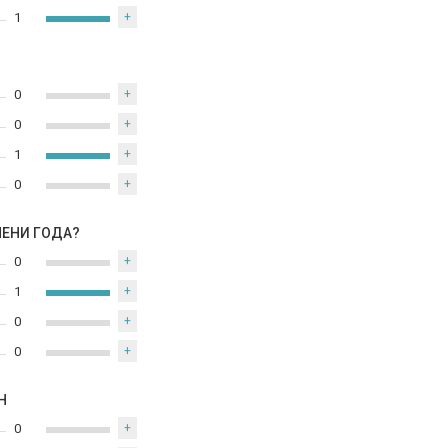
1
+
0
+
0
+
1
+
0
+
МЕНИ ГОДА?
0
+
1
+
0
+
0
+
Н
0
+