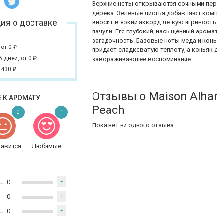
Верхние ноты открываются сочными пер
дерева. Зеленые листья добавляют комп
ия о доставке
вносит в яркий аккорд легкую игривость
пачули. Его глубокий, насыщенный арома
загадочность. Базовые ноты меда и кон
,
от 0
₽
придает сладковатую теплоту, а коньяк
 6 дней,
от 0
₽
завораживающее воспоминание.
 430
₽
Отзывы о Maison Alha
 К АРОМАТУ
Peach
0
1
Пока нет ни одного отзыва
равится
Любимые
0
+
0
+
0
+