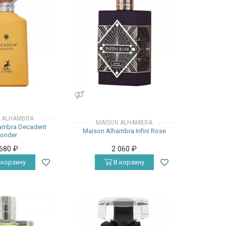
УНИСЕКС
 ALHAMBRA
MAISON ALHAMBRA
ambra Decadent
Maison Alhambra Infini Rose
onder
 680
₽
2 060
₽
 корзину
В корзину