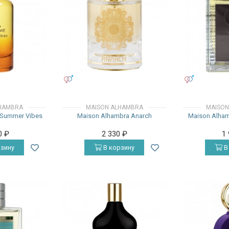
УНИСЕКС
УНИСЕКС
HAMBRA
MAISON ALHAMBRA
MAISON
 Summer Vibes
Maison Alhambra Anarch
Maison Alham
0
₽
2 330
₽
1
зину
В корзину
В