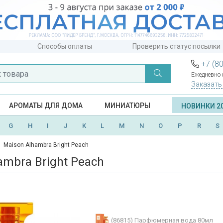
Способы оплаты
Проверить статус посылки
+7 (8
Ежедневно с
Заказать
АРОМАТЫ ДЛЯ ДОМА
МИНИАТЮРЫ
НОВИНКИ 2
G
H
I
J
K
L
M
N
O
P
R
S
Maison Alhambra Bright Peach
ambra Bright Peach
(86815)
Парфюмерная вода 80мл