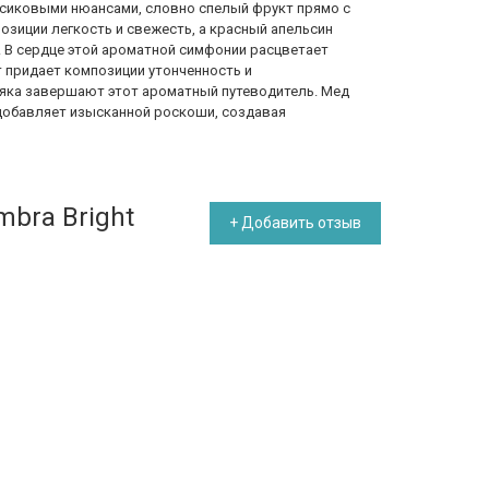
сиковыми нюансами, словно спелый фрукт прямо с
озиции легкость и свежесть, а красный апельсин
. В сердце этой ароматной симфонии расцветает
т придает композиции утонченность и
ьяка завершают этот ароматный путеводитель. Мед
 добавляет изысканной роскоши, создавая
mbra Bright
+ Добавить отзыв