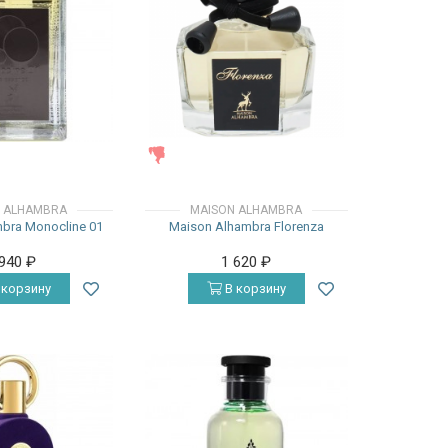
ЖЕНСКИЕ
 ALHAMBRA
MAISON ALHAMBRA
bra Monocline 01
Maison Alhambra Florenza
 940
₽
1 620
₽
 корзину
В корзину