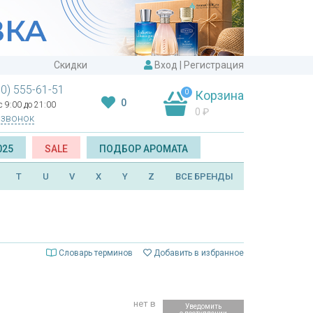
Скидки
Вход
|
Регистрация
00) 555-61-51
0
Корзина
0
 9:00 до 21:00
0
₽
 звонок
025
SALE
ПОДБОР АРОМАТА
T
U
V
X
Y
Z
ВСЕ БРЕНДЫ
Словарь терминов
Добавить в избранное
нет в
Уведомить