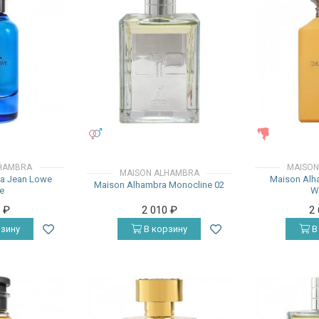
УНИСЕКС
ЖЕНСКИЕ
HAMBRA
MAISON
MAISON ALHAMBRA
a Jean Lowe
Maison Alh
Maison Alhambra Monocline 02
e
W
0
₽
2 010
₽
2
зину
В корзину
В