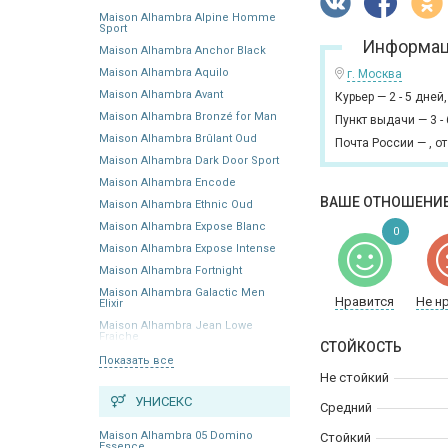
Maison Alhambra Alpine Homme
Sport
Информац
Maison Alhambra Anchor Black
Maison Alhambra Aquilo
г. Москва
Maison Alhambra Avant
Курьер
—
2 - 5 дней
Maison Alhambra Bronzé for Man
Пункт выдачи
—
3 -
Maison Alhambra Brûlant Oud
Почта России
—
,
от
Maison Alhambra Dark Door Sport
Maison Alhambra Encode
ВАШЕ ОТНОШЕНИЕ
Maison Alhambra Ethnic Oud
Maison Alhambra Expose Blanc
0
Maison Alhambra Expose Intense
Maison Alhambra Fortnight
Maison Alhambra Galactic Men
Нравится
Не н
Elixir
Maison Alhambra Jean Lowe
Fraiche
СТОЙКОСТЬ
Показать все
Не стойкий
УНИСЕКС
Средний
Maison Alhambra 05 Domino
Стойкий
Essence