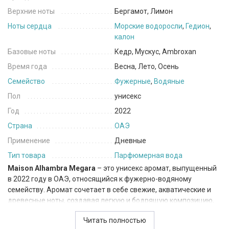
Верхние ноты
Бергамот, Лимон
Ноты сердца
Морские водоросли
,
Гедион
,
калон
Базовые ноты
Кедр, Мускус, Ambroxan
Время года
Весна, Лето, Осень
Семейство
Фужерные
,
Водяные
Пол
унисекс
Год
2022
Страна
ОАЭ
Применение
Дневные
Тип товара
Парфюмерная вода
Maison Alhambra Megara
– это унисекс аромат, выпущенный
в 2022 году в ОАЭ, относящийся к фужерно-водяному
семейству. Аромат сочетает в себе свежие, акватические и
древесные ноты, создавая легкую и бодрящую композицию,
подходящую как для мужчин, так и для женщин.
Читать полностью