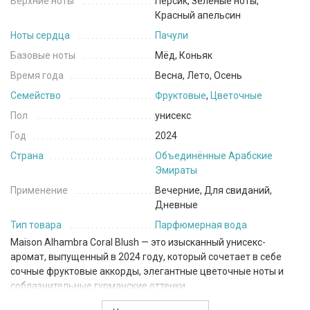
Верхние ноты
Персик, Зеленые ноты,
Красный апельсин
Ноты сердца
Пачули
Базовые ноты
Мёд, Коньяк
Время года
Весна, Лето, Осень
Семейство
Фруктовые
,
Цветочные
Пол
унисекс
Год
2024
Страна
Объединённые Арабские
Эмираты
Применение
Вечерние, Для свиданий,
Дневные
Тип товара
Парфюмерная вода
Maison Alhambra Coral Blush — это изысканный унисекс-
аромат, выпущенный в 2024 году, который сочетает в себе
сочные фруктовые аккорды, элегантные цветочные ноты и
соблазнительные гурманские оттенки.