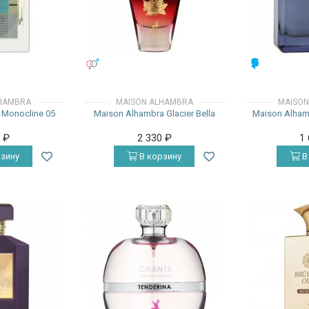
УНИСЕКС
МУЖСКИЕ
HAMBRA
MAISON ALHAMBRA
MAISON
 Monocline 05
Maison Alhambra Glacier Bella
Maison Alhamb
0
₽
2 330
₽
1
зину
В корзину
В