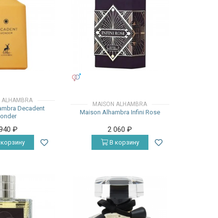
УНИСЕКС
 ALHAMBRA
MAISON ALHAMBRA
ambra Decadent
Maison Alhambra Infini Rose
onder
 940
₽
2 060
₽
 корзину
В корзину