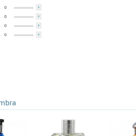
0
+
0
+
0
+
0
+
ambra