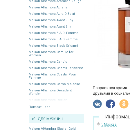
Maison Alhambra Aromatic Rouge
Maison Alhambra Athena
Maison Alhambra Aura D'Eclat
Maison Alhambra Avant Ruby
Maison Alhambra Avant Silk
Maison Alhambra B.A.D. Femme
Maison Alhambra B.A.D Femme
Maison Alhambra Black Origami
Maison Alhambra Camille for
Women
Maison Alhambra Candid
Maison Alhambra Chants Tenderina
Maison Alhambra Coastal Pour
Femme
Maison Alhambra Como Moiselle
Понравился аромат 
Maison Alhambra Decadent
друзьями в социальн
Wonder
Maison Alhambra Delilah
Показать все
Информац
ДЛЯ МУЖЧИН
г. Москва
Maison AlHambra Glasier Gold