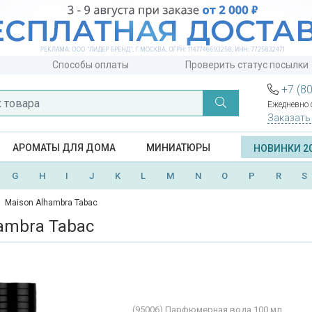
Способы оплаты
Проверить статус посылки
+7 (8
Ежедневно с
Заказать
АРОМАТЫ ДЛЯ ДОМА
МИНИАТЮРЫ
НОВИНКИ 2
G
H
I
J
K
L
M
N
O
P
R
S
Maison Alhambra Tabac
ambra Tabac
(95006)
Парфюмерная вода 100 мл