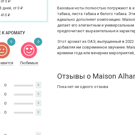
,
от 0
₽
Базовые ноты полностью погружают в а
 8 дней,
от 0
₽
табака, листа табака и белого табака. Э
 410
₽
идеально дополняет композицию. Maison 
делает его элегантным и универсальным
предпочитают выразительные и характе
 К АРОМАТУ
Этот аромат из ОАЭ, выпущенный в 2022 
0
0
добавляя им современное звучание. Mai
времени года или вечерних мероприятий,
равится
Любимые
Отзывы о Maison Alha
0
+
Пока нет ни одного отзыва
0
+
0
+
0
+