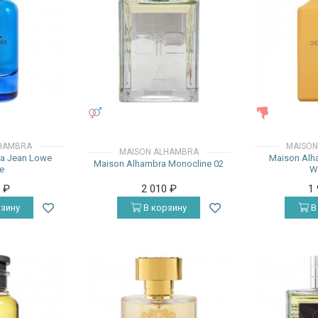
УНИСЕКС
ЖЕНСКИЕ
HAMBRA
MAISON
MAISON ALHAMBRA
a Jean Lowe
Maison Alh
Maison Alhambra Monocline 02
e
W
0
₽
2 010
₽
1
зину
В корзину
В