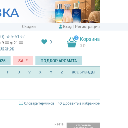
Скидки
Вход
|
Регистрация
00) 555-61-51
0
Корзина
0
 9:00 до 21:00
0
₽
 звонок
025
SALE
ПОДБОР АРОМАТА
T
U
V
X
Y
Z
ВСЕ БРЕНДЫ
Словарь терминов
Добавить в избранное
нет в
Уведомить