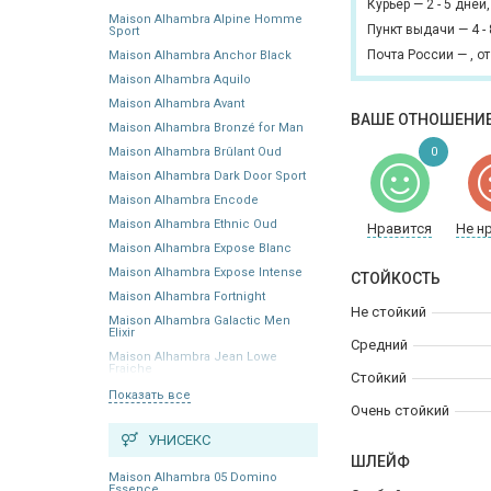
Курьер
—
2 - 5 дней
Maison Alhambra Alpine Homme
Пункт выдачи
—
4 -
Sport
Почта России
—
,
от
Maison Alhambra Anchor Black
Maison Alhambra Aquilo
Maison Alhambra Avant
ВАШЕ ОТНОШЕНИЕ
Maison Alhambra Bronzé for Man
Maison Alhambra Brûlant Oud
0
Maison Alhambra Dark Door Sport
Maison Alhambra Encode
Maison Alhambra Ethnic Oud
Нравится
Не н
Maison Alhambra Expose Blanc
Maison Alhambra Expose Intense
СТОЙКОСТЬ
Maison Alhambra Fortnight
Не стойкий
Maison Alhambra Galactic Men
Elixir
Средний
Maison Alhambra Jean Lowe
Fraiche
Стойкий
Показать все
Очень стойкий
УНИСЕКС
ШЛЕЙФ
Maison Alhambra 05 Domino
Essence