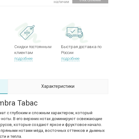
о поступлении
наличии
Скидки постоянным
Быстрая доставка по
клиентам
России
подробнее
подробнее
Характеристики
mbra Tabac
омат с глубоким и сложным характером, который
 ноты. В его верхних нотах доминируют освежающие
трусов, которые создают яркое и фруктовое начало.
 пряными нотами мёда, восточных оттенков и дымных
ти и тепла.