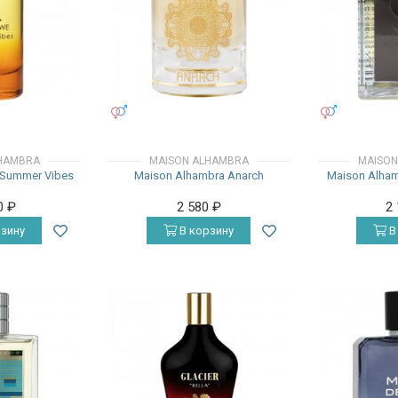
УНИСЕКС
УНИСЕКС
HAMBRA
MAISON ALHAMBRA
MAISON
 Summer Vibes
Maison Alhambra Anarch
Maison Alham
0
₽
2 580
₽
2
зину
В корзину
В