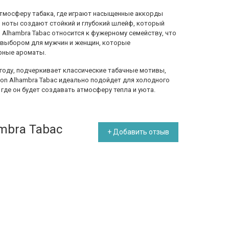
тмосферу табака, где играют насыщенные аккорды
ти ноты создают стойкий и глубокий шлейф, который
Alhambra Tabac относится к фужерному семейству, что
 выбором для мужчин и женщин, которые
рные ароматы.
году, подчеркивает классические табачные мотивы,
son Alhambra Tabac идеально подойдет для холодного
 где он будет создавать атмосферу тепла и уюта.
mbra Tabac
+ Добавить отзыв