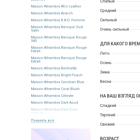
Слабый
Maison Alhambra Afro Leather
Средний
Maison Alhambra Anarch
Сильный
Maison Alhambra B.A.D. Homme
Maison Alhambra Baroque Oud
Очень сильный
Satin
Maison Alhambra Baroque Rouge
540
ДЛЯ КАКОГО ВРЕ
Maison Alhambra Baroque Rouge
Extrait
Лето
Maison Alhambra Baroque Rouge
Extrait
Осень
Maison Alhambra Berlinetta
Зима
Maison Alhambra Bright Peach
Весна
Maison Alhambra Cerulean Blue
Maison Alhambra Coral Blush
НА ВАШ ВЗГЛЯД О
Maison Alhambra Céleste
Maison Alhambra Dark Aoud
Сладкий
Maison Alhambra Dark Door
Intense
Терпкий
Показать все
Свежий
ВОЗРАСТ