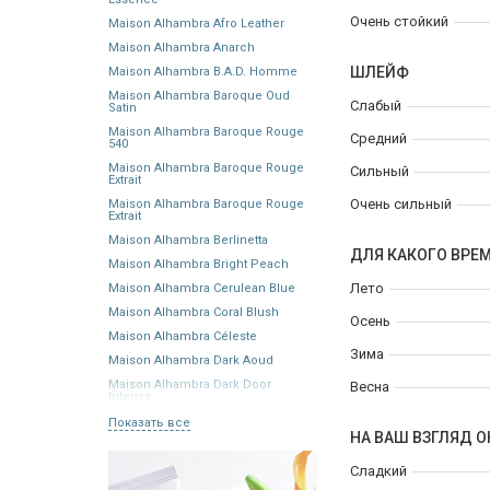
Очень стойкий
Maison Alhambra Afro Leather
Maison Alhambra Anarch
ШЛЕЙФ
Maison Alhambra B.A.D. Homme
Maison Alhambra Baroque Oud
Слабый
Satin
Maison Alhambra Baroque Rouge
Средний
540
Maison Alhambra Baroque Rouge
Сильный
Extrait
Очень сильный
Maison Alhambra Baroque Rouge
Extrait
Maison Alhambra Berlinetta
ДЛЯ КАКОГО ВРЕ
Maison Alhambra Bright Peach
Лето
Maison Alhambra Cerulean Blue
Maison Alhambra Coral Blush
Осень
Maison Alhambra Céleste
Зима
Maison Alhambra Dark Aoud
Maison Alhambra Dark Door
Весна
Intense
Показать все
НА ВАШ ВЗГЛЯД О
Сладкий