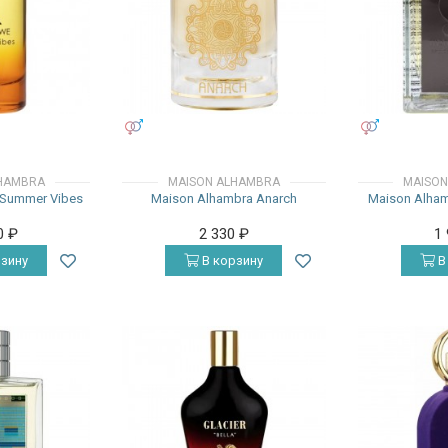
УНИСЕКС
УНИСЕКС
HAMBRA
MAISON ALHAMBRA
MAISON
 Summer Vibes
Maison Alhambra Anarch
Maison Alham
0
₽
2 330
₽
1
зину
В корзину
В