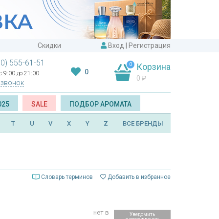
Скидки
Вход
|
Регистрация
00) 555-61-51
0
Корзина
0
 9:00 до 21:00
0
₽
 звонок
025
SALE
ПОДБОР АРОМАТА
T
U
V
X
Y
Z
ВСЕ БРЕНДЫ
Словарь терминов
Добавить в избранное
нет в
Уведомить