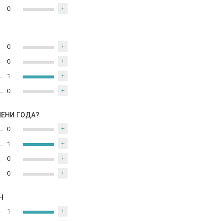
0
+
0
+
0
+
1
+
0
+
МЕНИ ГОДА?
0
+
1
+
0
+
0
+
Н
1
+