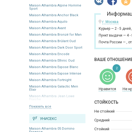
Maison Alhambra Alpine Homme
Sport
Информац
Maison Alhambra Anchor Black
Maison Alhambra Aquilo
г. Москва
Maison Alhambra Avant
Курьер
—
2 - 5 дней
Maison Alhambra Bronzé for Man
Пункт выдачи
—
4 -
Maison Alhambra Brûlant Oud
Почта России
—
,
от
Maison Alhambra Dark Door Sport
Maison Alhambra Encode
ВАШЕ ОТНОШЕНИЕ
Maison Alhambra Ethnic Oud
Maison Alhambra Expose Blanc
2
Maison Alhambra Expose Intense
Maison Alhambra Fortnight
Maison Alhambra Galactic Men
Нравится
Не н
Elixir
Maison Alhambra Jean Lowe
Fraiche
СТОЙКОСТЬ
Показать все
Не стойкий
УНИСЕКС
Средний
Maison Alhambra 05 Domino
Стойкий
Essence