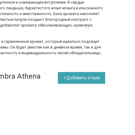
ергичное и освежающее вступление. В сердце
го ландыша, бархатистого иланг-иланга и изысканного
нтичность и женственность. База аромата наполняет
млистые пачули создают благородный контраст с
о добавляет аромату обволакивающую, кремовую
й и гармоничный аромат, который идеально подойдет
имы. Он будет уместен как в дневное время, так и для
гантность и индивидуальность своей обладательницы.
mbra Athena
+ Добавить отзыв