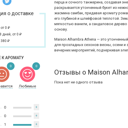
перца и сочного танжерина, создавая эн
раскрывается утонченный букет из нежно
ия о доставке
жасмина самбак, придавая аромату рома
его глубиной и шлейфовой теплотой. Зе
мягкостью ванили, а сандаловое дерев
,
от 0
₽
основу.
 8 дней,
от 0
₽
Maison Alhambra Athena — это утонченны
 380
₽
для прохладных сезонов весны, осени и з
вечерних мероприятий, подчеркивая эле
 К АРОМАТУ
0
0
Отзывы о Maison Alha
Пока нет ни одного отзыва
равится
Любимые
0
+
0
+
1
+