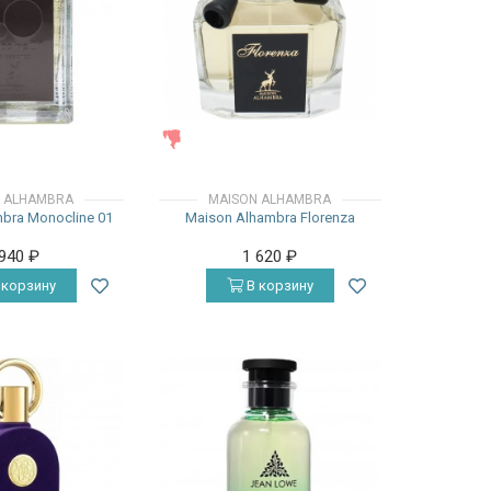
ЖЕНСКИЕ
 ALHAMBRA
MAISON ALHAMBRA
bra Monocline 01
Maison Alhambra Florenza
 940
₽
1 620
₽
 корзину
В корзину