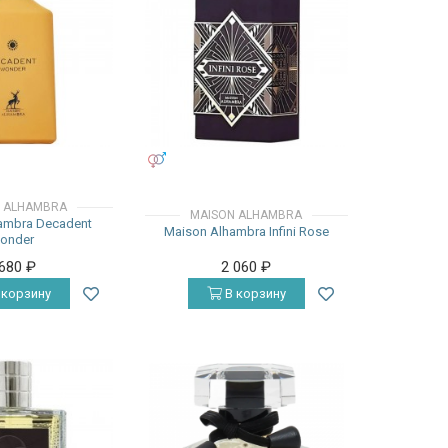
УНИСЕКС
 ALHAMBRA
MAISON ALHAMBRA
ambra Decadent
Maison Alhambra Infini Rose
onder
 680
₽
2 060
₽
 корзину
В корзину