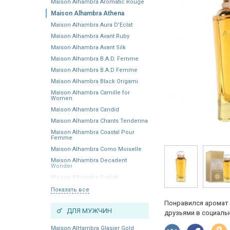
Maison Alhambra Aromatic Rouge
Maison Alhambra Athena
Maison Alhambra Aura D'Eclat
Maison Alhambra Avant Ruby
Maison Alhambra Avant Silk
Maison Alhambra B.A.D. Femme
Maison Alhambra B.A.D Femme
Maison Alhambra Black Origami
Maison Alhambra Camille for
Women
Maison Alhambra Candid
Maison Alhambra Chants Tenderina
Maison Alhambra Coastal Pour
Femme
Maison Alhambra Como Moiselle
Maison Alhambra Decadent
Wonder
Maison Alhambra Delilah
Показать все
Понравился аромат 
ДЛЯ МУЖЧИН
друзьями в социальн
Maison AlHambra Glasier Gold