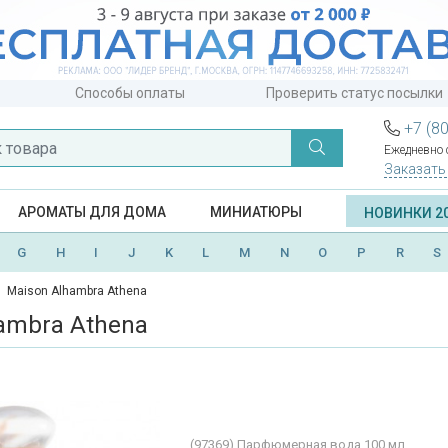
Способы оплаты
Проверить статус посылки
+7 (8
Ежедневно с
Заказать
АРОМАТЫ ДЛЯ ДОМА
МИНИАТЮРЫ
НОВИНКИ 2
G
H
I
J
K
L
M
N
O
P
R
S
Maison Alhambra Athena
ambra Athena
(97369)
Парфюмерная вода 100 мл