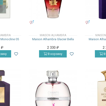
УНИСЕКС
УНИСЕКС
HAMBRA
MAISON ALHAMBRA
MAISON
 Monocline 05
Maison Alhambra Glacier Bella
Maison Alha
0
₽
2 330
₽
2
зину
В корзину
В