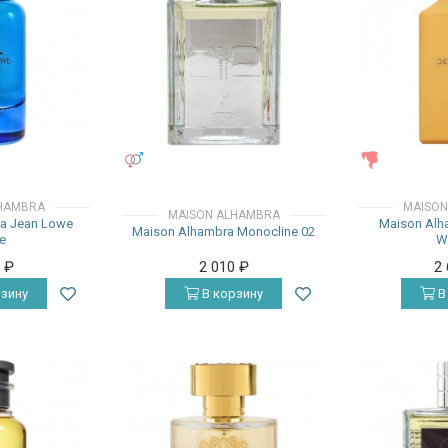
УНИСЕКС
ЖЕНСКИЕ
HAMBRA
MAISON
MAISON ALHAMBRA
a Jean Lowe
Maison Alh
Maison Alhambra Monocline 02
e
W
0
₽
2 010
₽
2
зину
В корзину
В