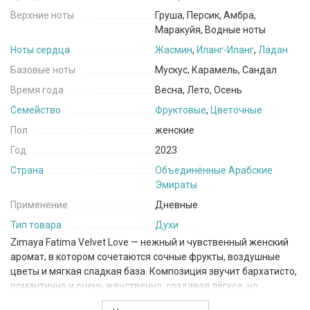
Верхние ноты
Груша, Персик, Амбра,
Маракуйя, Водные ноты
Ноты сердца
Жасмин
,
Иланг-Иланг
,
Ладан
Базовые ноты
Мускус, Карамель, Сандал
Время года
Весна, Лето, Осень
Семейство
Фруктовые
,
Цветочные
Пол
женские
Год
2023
Страна
Объединённые Арабские
Эмираты
Применение
Дневные
Тип товара
Духи
Zimaya
Fatima Velvet Love — нежный и чувственный женский
аромат, в котором сочетаются сочные фрукты, воздушные
цветы и мягкая сладкая база. Композиция звучит бархатисто,
романтично и очень женственно, создавая лёгкое, но
притягательное настроение.