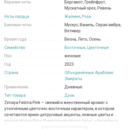
Верхние ноты
Бергамот, Грейпфрут,
Мускатный орех, Ревень
Ноты сердца
Жасмин
,
Роза
Базовые ноты
Мускус, Ваниль, Серая амбра,
Ветивер
Время года
Весна, Лето, Осень
Семейство
Восточные
,
Цветочные
Пол
женские
Год
2023
Страна
Объединённые Арабские
Эмираты
Применение
Дневные
Тип товара
Духи
Zimaya
Fatima Pink — свежий и женственный аромат с
утончённым цветочно-восточным характером, в котором
сочетаются яркие цитрусовые акценты, нежные цветы и
мягкая тёплая база. Композиция звучит легко, элегантно и
современно.