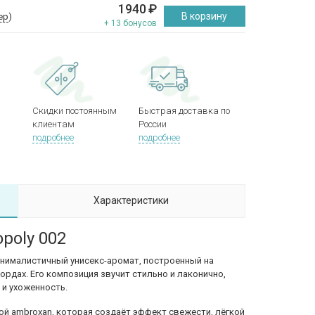
1940
₽
В корзину
ер
)
+ 13 бонусов
Скидки постоянным
Быстрая доставка по
клиентам
России
подробнее
подробнее
Характеристики
poly 002
нималистичный унисекс-аромат, построенный на
ордах. Его композиция звучит стильно и лаконично,
 и ухоженность.
й ambroxan, которая создаёт эффект свежести, лёгкой