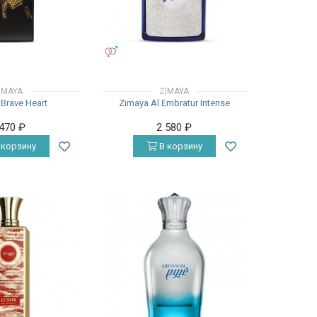
УНИСЕКС
IMAYA
ZIMAYA
Brave Heart
Zimaya Al Embratur Intense
 470
₽
2 580
₽
 корзину
В корзину