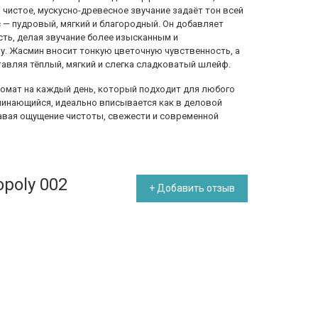
 чистое, мускусно-древесное звучание задаёт тон всей
 — пудровый, мягкий и благородный. Он добавляет
сть, делая звучание более изысканным и
у. Жасмин вносит тонкую цветочную чувственность, а
ставляя тёплый, мягкий и слегка сладковатый шлейф.
ромат на каждый день, который подходит для любого
оминающийся, идеально вписывается как в деловой
давая ощущение чистоты, свежести и современной
poly 002
+ Добавить отзыв