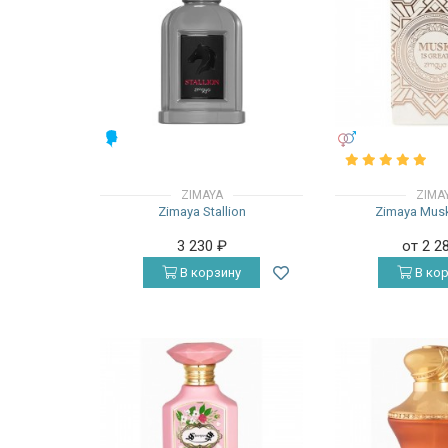
МУЖСКИЕ
УНИСЕКС
ZIMAYA
ZIMA
Zimaya Stallion
Zimaya Musk
3 230
₽
от 2 2
В корзину
В кор