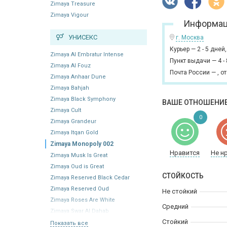
Zimaya Treasure
Zimaya Vigour
Информац
УНИСЕКС
г. Москва
Курьер
—
2 - 5 дней
Zimaya Al Embratur Intense
Пункт выдачи
—
4 -
Zimaya Al Fouz
Почта России
—
,
от
Zimaya Anhaar Dune
Zimaya Bahjah
Zimaya Black Symphony
ВАШЕ ОТНОШЕНИЕ
Zimaya Cult
0
Zimaya Grandeur
Zimaya Itqan Gold
Zimaya Monopoly 002
Нравится
Не н
Zimaya Musk Is Great
Zimaya Oud is Great
СТОЙКОСТЬ
Zimaya Reserved Black Cedar
Zimaya Reserved Oud
Не стойкий
Zimaya Roses Are White
Средний
Zimaya Swar Al Dahab
Стойкий
Показать все