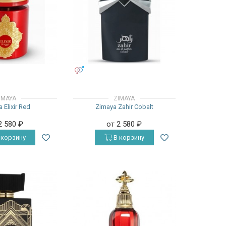
УНИСЕКС
IMAYA
ZIMAYA
 Elixir Red
Zimaya Zahir Cobalt
2 580
₽
от 2 580
₽
 корзину
В корзину