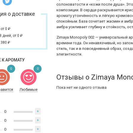
солоноватости и «кожи после душа». Это
композиции. В сердце раскрывается ирис
ия о доставке
аромату утончённость и лёгкую кремово
спокойным. База сочетает жасмин и амбр
амбра усиливает глубину и стойкость, о
,
от 0
₽
 8 дней,
от 0
₽
Zimaya Monopoly 002 — универсальный а
 380
₽
времени года. Он ненавязчивый, но зап
стиль, так и в повседневный образ, соз
элегантности.
 К АРОМАТУ
0
0
Отзывы о Zimaya Mono
Пока нет ни одного отзыва
равится
Любимые
0
+
0
+
0
+