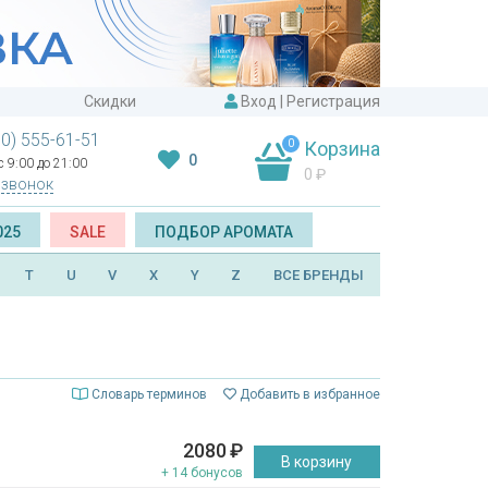
Скидки
Вход
|
Регистрация
00) 555-61-51
0
Корзина
0
 9:00 до 21:00
0
₽
 звонок
025
SALE
ПОДБОР АРОМАТА
T
U
V
X
Y
Z
ВСЕ БРЕНДЫ
Словарь терминов
Добавить в избранное
2080
₽
В корзину
+ 14 бонусов