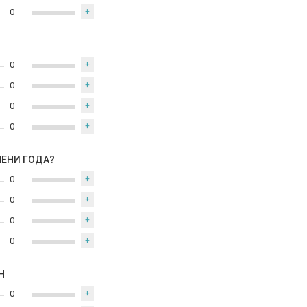
0
+
0
+
0
+
0
+
0
+
МЕНИ ГОДА?
0
+
0
+
0
+
0
+
Н
0
+