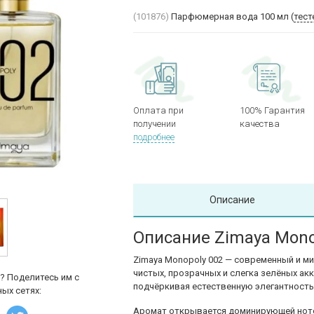
(101876)
Парфюмерная вода 100 мл (
тест
Оплата при
100% Гарантия
получении
качества
подробнее
Описание
Описание Zimaya Mono
Zimaya
Monopoly 002 — современный и ми
чистых, прозрачных и слегка зелёных акк
? Поделитесь им с
подчёркивая естественную элегантность
ых сетях:
Аромат открывается доминирующей ното