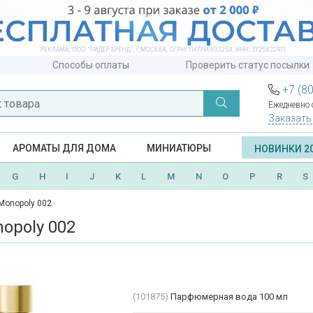
Способы оплаты
Проверить статус посылки
+7 (8
Ежедневно с
Заказать
АРОМАТЫ ДЛЯ ДОМА
МИНИАТЮРЫ
НОВИНКИ 2
G
H
I
J
K
L
M
N
O
P
R
S
Monopoly 002
opoly 002
(101875)
Парфюмерная вода 100 мл