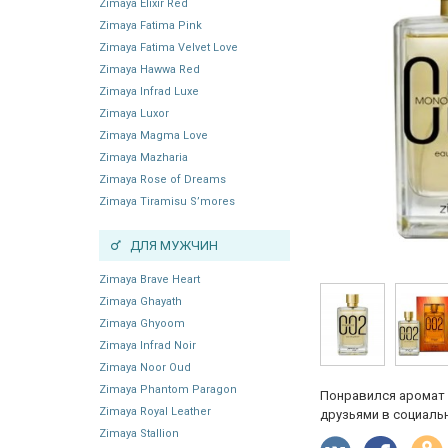
Zimaya Elixir Red
Zimaya Fatima Pink
Zimaya Fatima Velvet Love
Zimaya Hawwa Red
Zimaya Infrad Luxe
Zimaya Luxor
Zimaya Magma Love
Zimaya Mazharia
Zimaya Rose of Dreams
Zimaya Tiramisu S’mores
ДЛЯ МУЖЧИН
Zimaya Brave Heart
Zimaya Ghayath
Zimaya Ghyoom
Zimaya Infrad Noir
Zimaya Noor Oud
Zimaya Phantom Paragon
Понравился аромат 
Zimaya Royal Leather
друзьями в социальн
Zimaya Stallion