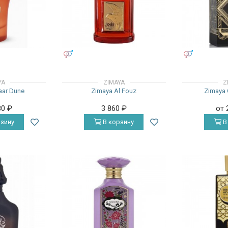
УНИСЕКС
УНИСЕКС
YA
ZIMAYA
Z
aar Dune
Zimaya Al Fouz
Zimaya 
80
₽
3 860
₽
от 
зину
В корзину
В