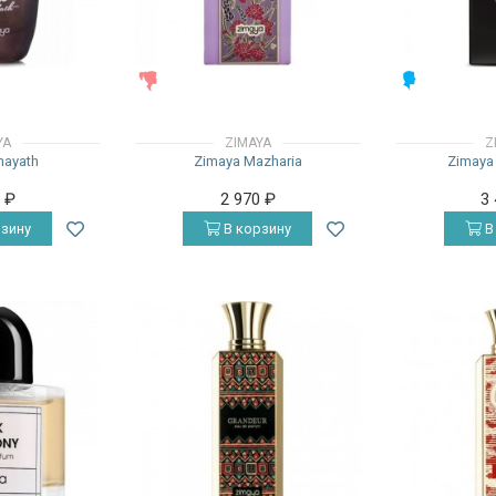
ЖЕНСКИЕ
МУЖСКИЕ
YA
ZIMAYA
Z
hayath
Zimaya Mazharia
Zimaya 
0
₽
2 970
₽
3
зину
В корзину
В