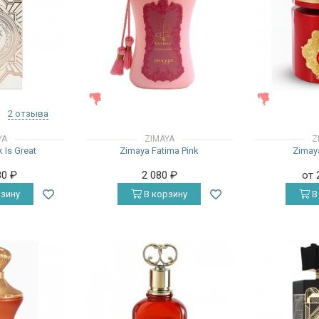
ЖЕНСКИЕ
ЖЕНСКИЕ
2 отзыва
YA
ZIMAYA
Z
 Is Great
Zimaya Fatima Pink
Zimaya
80
₽
2 080
₽
от 
зину
В корзину
В