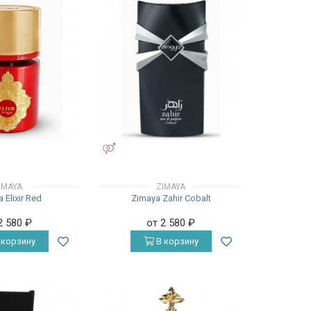
УНИСЕКС
IMAYA
ZIMAYA
 Elixir Red
Zimaya Zahir Cobalt
2 580
₽
от 2 580
₽
 корзину
В корзину