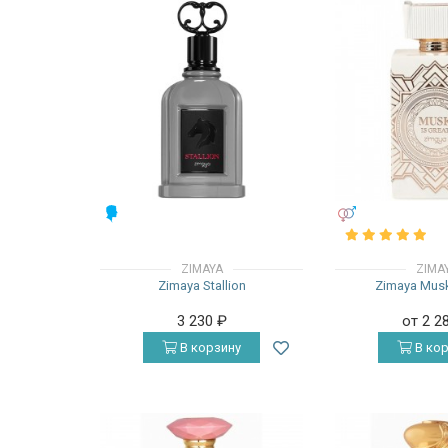
МУЖСКИЕ
УНИСЕКС
ZIMAYA
ZIMA
Zimaya Stallion
Zimaya Musk
3 230
₽
от 2 2
В корзину
В кор