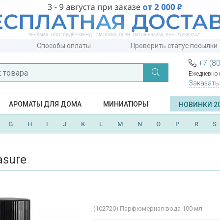
Способы оплаты
Проверить статус посылки
+7 (8
Ежедневно с
Заказать
АРОМАТЫ ДЛЯ ДОМА
МИНИАТЮРЫ
НОВИНКИ 2
G
H
I
J
K
L
M
N
O
P
R
S
asure
(102720)
Парфюмерная вода 100 мл