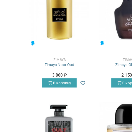
МУЖСКИЕ
МУЖСКИЕ
ZIMAYA
ZIMA
Zimaya Noor Oud
Zimaya G
3 860
₽
2 15
В корзину
В кор