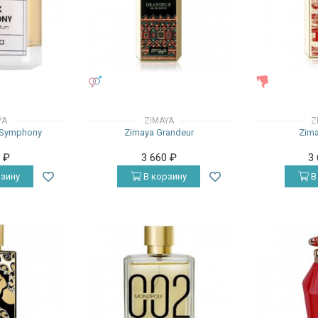
УНИСЕКС
ЖЕНСКИЕ
YA
ZIMAYA
Z
 Symphony
Zimaya Grandeur
Zima
0
₽
3 660
₽
3
зину
В корзину
В