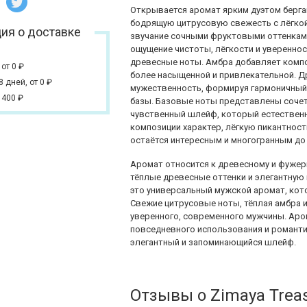
Открывается аромат ярким дуэтом берга
бодрящую цитрусовую свежесть с лёгкой
ия о доставке
звучание сочными фруктовыми оттенками
ощущение чистоты, лёгкости и уверенно
древесные ноты. Амбра добавляет компо
,
от 0
₽
более насыщенной и привлекательной. Д
 8 дней,
от 0
₽
мужественность, формируя гармоничный 
 400
₽
базы. Базовые ноты представлены сочета
чувственный шлейф, который естественн
композиции характер, лёгкую пикантност
остаётся интересным и многогранным до
Аромат относится к древесному и фужер
тёплые древесные оттенки и элегантную
это универсальный мужской аромат, кот
Свежие цитрусовые ноты, тёплая амбра 
уверенного, современного мужчины. Аро
повседневного использования и романти
элегантный и запоминающийся шлейф.
Отзывы о Zimaya Trea