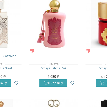
ЖЕНСКИЕ
ЖЕНСКИЕ
2 отзыва
YA
ZIMAYA
Z
 Is Great
Zimaya Fatima Pink
Zimaya
80
₽
2 080
₽
от 
зину
В корзину
В