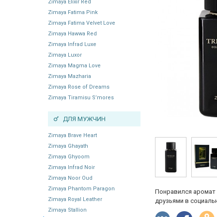
Zimaya Elixir Red
Zimaya Fatima Pink
Zimaya Fatima Velvet Love
Zimaya Hawwa Red
Zimaya Infrad Luxe
Zimaya Luxor
Zimaya Magma Love
Zimaya Mazharia
Zimaya Rose of Dreams
Zimaya Tiramisu S’mores
ДЛЯ МУЖЧИН
Zimaya Brave Heart
Zimaya Ghayath
Zimaya Ghyoom
Zimaya Infrad Noir
Zimaya Noor Oud
Zimaya Phantom Paragon
Понравился аромат 
Zimaya Royal Leather
друзьями в социальн
Zimaya Stallion