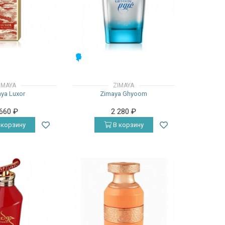
МУЖСКИЕ
IMAYA
ZIMAYA
ya Luxor
Zimaya Ghyoom
 660
₽
2 280
₽
 корзину
В корзину