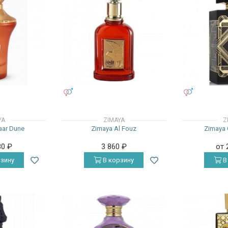
УНИСЕКС
УНИСЕКС
YA
ZIMAYA
Z
aar Dune
Zimaya Al Fouz
Zimaya 
80
₽
3 860
₽
от 
зину
В корзину
В