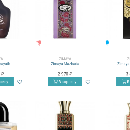
ЖЕНСКИЕ
МУЖСКИЕ
YA
ZIMAYA
Z
hayath
Zimaya Mazharia
Zimaya 
0
₽
2 970
₽
3
зину
В корзину
В