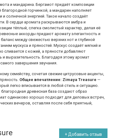
мота и мандарина. Бергамот придаёт композиции
 благородной горчинкой, а мандарин наполняет
 и солнечной энергией. Такое начало создаёт
сти. В сердце аромата раскрываются амбра и
зиции тёплый, слегка смолистый характер, делая её
ревесные аккорды придают аромату элегантность и
баланс между свежестью верхних нот и глубиной
нием мускуса и пряностей. Мускус создаёт мягкий и
о сливается с кожей, а пряности добавляют
ь и выразительность. Благодаря этому аромат
 самого завершения звучания.
ному семейству, сочетая свежие цитрусовые акценты,
 пряность.
Общее впечатление:
Zimaya Treasure
—
орый легко вписывается в любой стиль и ситуацию.
и благородная древесная база создают образ
мат одинаково хорошо подходит для деловых встреч,
ческих вечеров, оставляя после себя приятный,
sure
+ Добавить отзыв