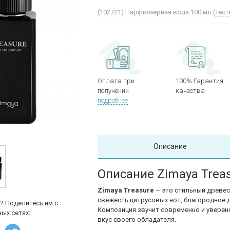
(102721)
Парфюмерная вода 100 мл (
тест
Оплата при
100% Гарантия
получении
качества
подробнее
Описание
Описание Zimaya Trea
Zimaya Treasure
— это стильный древе
свежесть цитрусовых нот, благородное 
? Поделитесь им с
Композиция звучит современно и уверенн
ых сетях:
вкус своего обладателя.