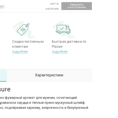
нет в
Уведомить
ер
)
о поступлении
наличии
Скидки постоянным
Быстрая доставка по
клиентам
России
подробнее
подробнее
Характеристики
sure
сно-фужерный аромат для мужчин, сочетающий
древесное сердце и тёплый пряно-мускусный шлейф.
о, подчёркивая харизму, энергичность и безупречный