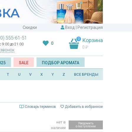
Скидки
Вход
|
Регистрация
00) 555-61-51
0
Корзина
0
 9:00 до 21:00
0
₽
 звонок
025
SALE
ПОДБОР АРОМАТА
T
U
V
X
Y
Z
ВСЕ БРЕНДЫ
Словарь терминов
Добавить в избранное
нет в
Уведомить
о поступлении
наличии