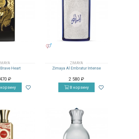
УНИСЕКС
IMAYA
ZIMAYA
Brave Heart
Zimaya Al Embratur Intense
 470
₽
2 580
₽
 корзину
В корзину