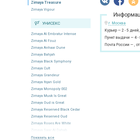
Zimaya Treasure
Zimaya Vigour
Информац
УНИСЕКС
г. Москва
Курьер
—
2 - 5 дней
Zimaya Al Embratur Intense
Пункт выдачи
—
4 -
Zimaya Al Fouz
Почта России
—
,
от
Zimaya Anhaar Dune
Zimaya Bahjah
Zimaya Black Symphony
Zimaya Cult
Zimaya Grandeur
Zimaya Itqan Gold
Zimaya Monopoly 002
Zimaya Musk Is Great
Zimaya Oud is Great
Zimaya Reserved Black Cedar
Zimaya Reserved Oud
Zimaya Roses Are White
Zimaya Swar Al Dahab
Показать все