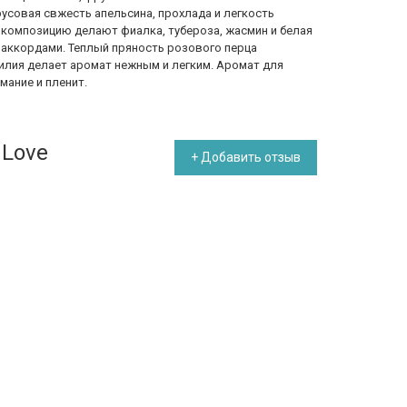
усовая свжесть апельсина, прохлада и легкость
композицию делают фиалка, тубероза, жасмин и белая
 аккордами. Теплый пряность розового перца
лилия делает аромат нежным и легким. Аромат для
мание и пленит.
 Love
+ Добавить отзыв