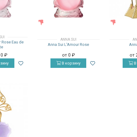
ЖЕНСКИЕ
ЖЕНСКИЕ
SUI
ANNA SUI
AN
r Rose Eau de
Anna Sui L'Amour Rose
Anna
te
10
₽
от 0
₽
от 
зину
В корзину
В