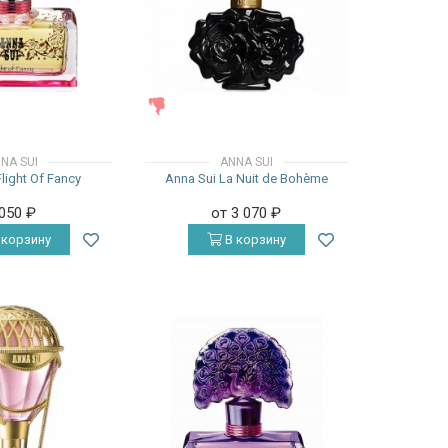
ЖЕНСКИЕ
NA SUI
ANNA SUI
light Of Fancy
Anna Sui La Nuit de Bohème
 050
₽
от 3 070
₽
 корзину
В корзину