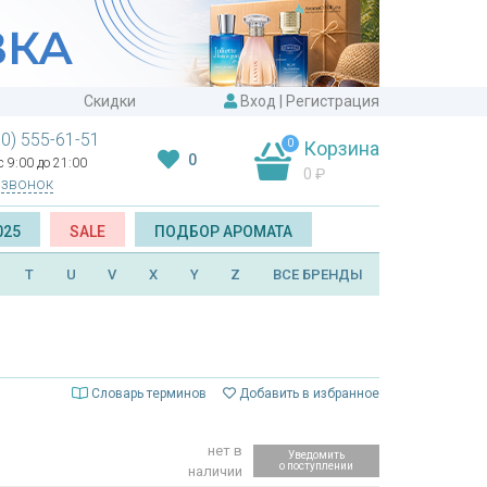
Скидки
Вход
|
Регистрация
00) 555-61-51
0
Корзина
0
 9:00 до 21:00
0
₽
 звонок
025
SALE
ПОДБОР АРОМАТА
T
U
V
X
Y
Z
ВСЕ БРЕНДЫ
Словарь терминов
Добавить в избранное
нет в
Уведомить
о поступлении
наличии