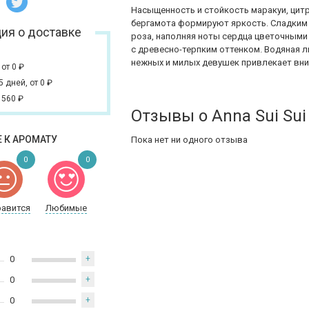
Насыщенность и стойкость маракуи, цитр
бергамота формируют яркость. Сладким 
ия о доставке
роза, наполняя ноты сердца цветочными
с древесно-терпким оттенком. Водяная 
нежных и милых девушек привлекает вни
,
от 0
₽
 5 дней,
от 0
₽
 560
₽
Отзывы о Anna Sui Sui
 К АРОМАТУ
Пока нет ни одного отзыва
0
0
равится
Любимые
0
+
0
+
0
+