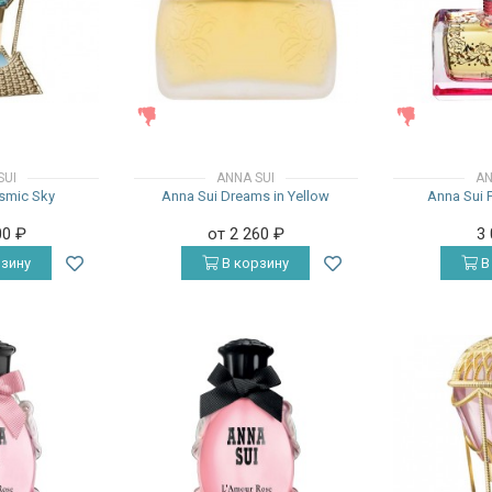
ЖЕНСКИЕ
ЖЕНСКИЕ
SUI
ANNA SUI
AN
smic Sky
Anna Sui Dreams in Yellow
Anna Sui F
00
₽
от 2 260
₽
3
зину
В корзину
В