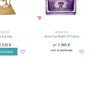
ЖЕНСКИЕ
NA SUI
ANNA SUI
 Sui Sky
Anna Sui Night Of Fancy
2 030
₽
от 3 980
₽
нет в наличии
 корзину