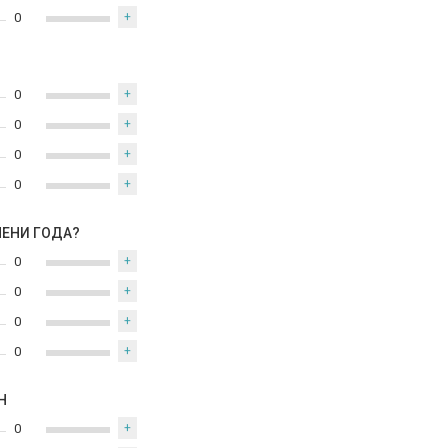
0
+
0
+
0
+
0
+
0
+
МЕНИ ГОДА?
0
+
0
+
0
+
0
+
Н
0
+