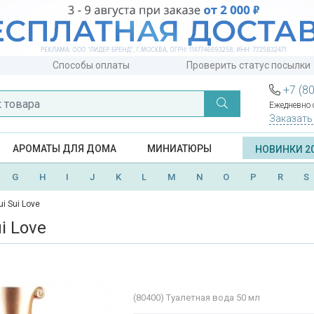
Способы оплаты
Проверить статус посылки
+7 (8
Ежедневно с
Заказать
АРОМАТЫ ДЛЯ ДОМА
МИНИАТЮРЫ
НОВИНКИ 2
G
H
I
J
K
L
M
N
O
P
R
S
i Sui Love
i Love
(80400)
Туалетная вода 50 мл