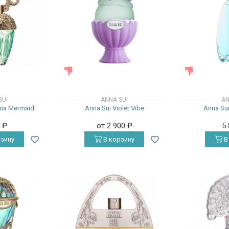
ЖЕНСКИЕ
ЖЕНСКИЕ
SUI
ANNA SUI
AN
sia Mermaid
Anna Sui Violet Vibe
Anna Sui
0
₽
от 2 900
₽
5
зину
В корзину
В