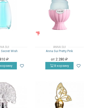
ЖЕНСКИЕ
NA SUI
ANNA SUI
 Secret Wish
Anna Sui Pretty Pink
 810
₽
от 2 280
₽
 корзину
В корзину