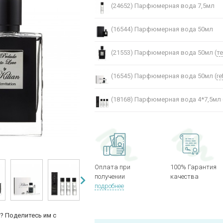
(24652)
Парфюмерная вода 7,5мл
(16544)
Парфюмерная вода 50мл
(21553)
Парфюмерная вода 50мл (
т
(16545)
Парфюмерная вода 50мл (
ref
(18168)
Парфюмерная вода 4*7,5мл 
Оплата при
100% Гарантия
получении
качества
подробнее
? Поделитесь им с