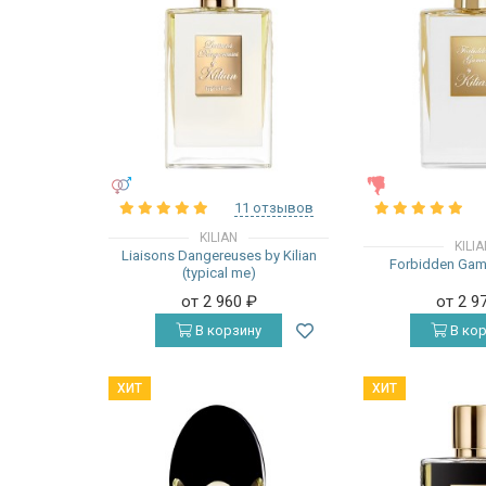
УНИСЕКС
ЖЕНСКИЕ
11 отзывов
KILIAN
KILI
Liaisons Dangereuses by Kilian
Forbidden Game
(typical me)
от 2 960
₽
от 2 9
В корзину
В кор
ХИТ
ХИТ