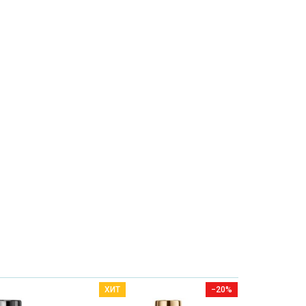
ХИТ
−20%