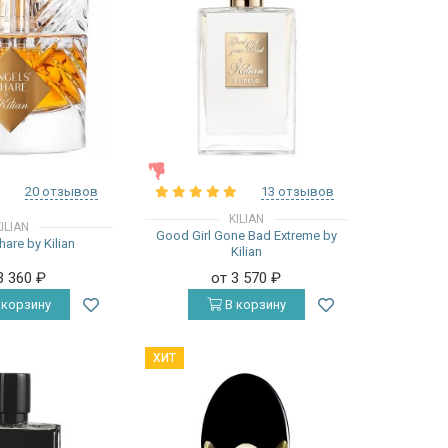
ЖЕНСКИЕ
20 отзывов
13 отзывов
KILIAN
ILIAN
Good Girl Gone Bad Extreme by
are by Kilian
Kilian
3 360
₽
от 3 570
₽
 корзину
В корзину
ХИТ