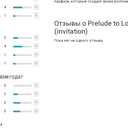
парфюм, который создает яркие воспом
4
+
1
+
Отзывы о Prelude to Lo
(invitation)
2
+
Пока нет ни одного отзыва
4
+
1
+
1
+
МЕНИ ГОДА?
0
+
2
+
3
+
3
+
Н