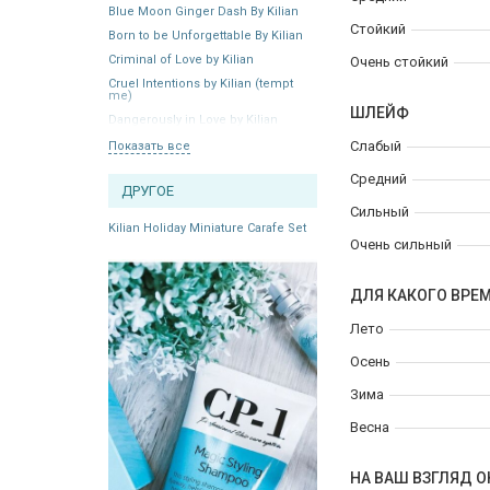
Blue Moon Ginger Dash By Kilian
Стойкий
Born to be Unforgettable By Kilian
Criminal of Love by Kilian
Очень стойкий
Cruel Intentions by Kilian (tempt
me)
ШЛЕЙФ
Dangerously in Love by Kilian
Слабый
Показать все
Средний
ДРУГОЕ
Сильный
Kilian Holiday Miniature Carafe Set
Очень сильный
ДЛЯ КАКОГО ВРЕ
Лето
Осень
Зима
Весна
НА ВАШ ВЗГЛЯД О