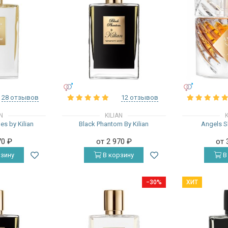
УНИСЕКС
УНИСЕКС
28 отзывов
12 отзывов
AN
KILIAN
K
s by Kilian
Black Phantom By Kilian
Angels Sh
70
₽
от 2 970
₽
от 
зину
В корзину
В
−30%
ХИТ