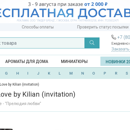
Способы оплаты
Проверить статус посылки
+7 (8
Ежедневно с
Заказать
АРОМАТЫ ДЛЯ ДОМА
МИНИАТЮРЫ
НОВИНКИ 2
G
H
I
J
K
L
M
N
O
P
R
S
Love by Kilian (invitation)
ove by Kilian (invitation)
ove - "Прелюдия любви"