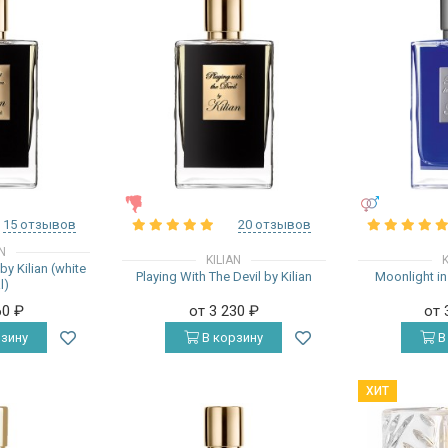
ЖЕНСКИЕ
УНИСЕКС
15 отзывов
20 отзывов
AN
KILIAN
K
by Kilian (white
Playing With The Devil by Kilian
Moonlight in
l)
60
₽
от 3 230
₽
от 
зину
В корзину
В
ХИТ