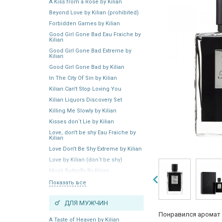
A Kiss from a Rose by Kilian
Beyond Love by Kilian (prohibited)
Forbidden Games by Kilian
Good Girl Gone Bad Eau Fraiche by
Kilian
Good Girl Gone Bad Extreme by
Kilian
Good Girl Gone Bad by Kilian
In The City Of Sin by Kilian
Kilian Can't Stop Loving You
Kilian Liquors Discovery Set
Killing Me Slowly by Kilian
Kisses don`t Lie by Kilian
Love, don't be shy Eau Fraiche by
Kilian
Love Don't Be Shy Extreme by Kilian
Love by Kilian (don`t be shy)
Musk Butterfly By Kilian
Показать все
ДЛЯ МУЖЧИН
Понравился аромат 
A Taste of Heaven by Kilian