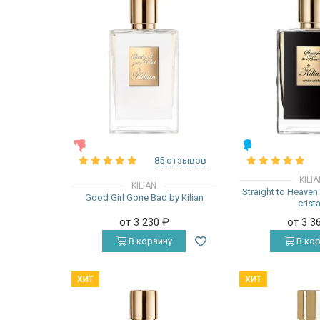
ЖЕНСКИЕ
МУЖСКИЕ
85 отзывов
KILI
KILIAN
Straight to Heaven 
Good Girl Gone Bad by Kilian
crista
от 3 230
₽
от 3 3
В корзину
В кор
ХИТ
ХИТ