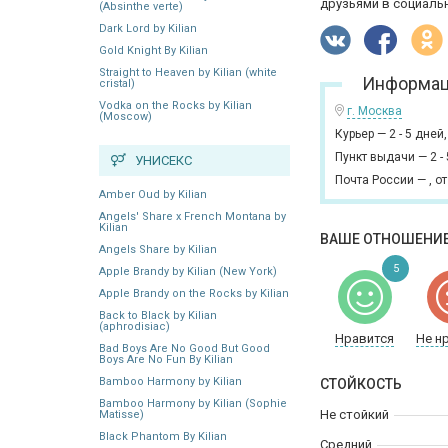
друзьями в социальн
(Absinthe verte)
Dark Lord by Kilian
Gold Knight By Kilian
Straight to Heaven by Kilian (white
Информац
cristal)
Vodka on the Rocks by Kilian
г. Москва
(Moscow)
Курьер
—
2 - 5 дней
Пункт выдачи
—
2 -
УНИСЕКС
Почта России
—
,
от
Amber Oud by Kilian
Angels' Share x French Montana by
Kilian
ВАШЕ ОТНОШЕНИЕ
Angels Share by Kilian
5
Apple Brandy by Kilian (New York)
Apple Brandy on the Rocks by Kilian
Back to Black by Kilian
(aphrodisiac)
Нравится
Не н
Bad Boys Are No Good But Good
Boys Are No Fun By Kilian
Bamboo Harmony by Kilian
СТОЙКОСТЬ
Bamboo Harmony by Kilian (Sophie
Не стойкий
Matisse)
Black Phantom By Kilian
Средний