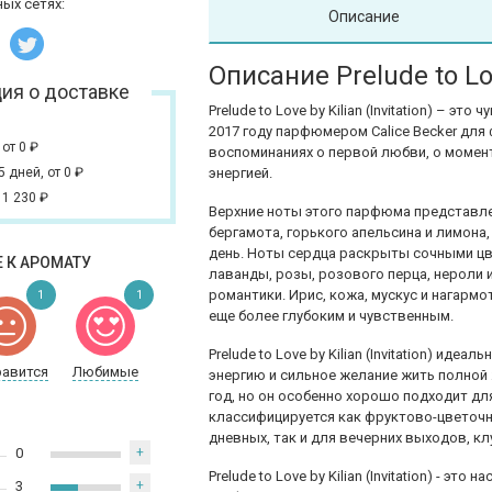
ых сетях:
Описание
Описание Prelude to Love
ия о доставке
Prelude to Love by Kilian (Invitation) – э
2017 году парфюмером Calice Becker для 
,
от 0
₽
воспоминаниях о первой любви, о момент
 5 дней,
от 0
₽
энергией.
 1 230
₽
Верхние ноты этого парфюма представл
бергамота, горького апельсина и лимон
день. Ноты сердца раскрыты сочными цв
 К АРОМАТУ
лаванды, розы, розового перца, нероли
романтики. Ирис, кожа, мускус и нагарм
1
1
еще более глубоким и чувственным.
Prelude to Love by Kilian (Invitation) ид
равится
Любимые
энергию и сильное желание жить полно
год, но он особенно хорошо подходит для
классифицируется как фруктово-цветочн
дневных, так и для вечерних выходов, к
0
+
Prelude to Love by Kilian (Invitation) - 
3
+