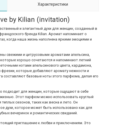
Характеристики
 by Kilian (invitation)
то чувственный и элегантный духи для женщин, созданный в
французского бренда Kilian. Аромат напоминает о
ах, когда наша жизнь наполнена яркими эмоциями и
ены свежими и цитрусовыми ароматами апельсина,
а, которые хорошо сочетаются и напоминают летний
еточными нотами апельсинового цвета, кардамона,
 и фрезии, которые добавляют аромату нежности и
ота составляют базовые ноты этого парфюма, делая его
еально подходит для женщин, которые ощущают в себе
й жизнью. Этот парфюм можно использовать круглый
 теплых сезонов, таких как весна и лето. Он
ое духи, которое может быть использовано как для
лубных вечеринок и романтических свиданий.
это настоящий приглашение к любви и приключениям. Это