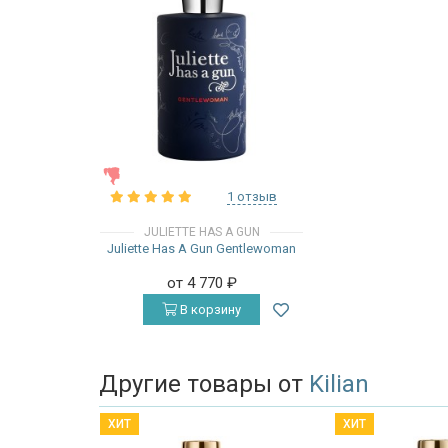
ЖЕНСКИЕ
1 отзыв
JULIETTE HAS A GUN
Juliette Has A Gun Gentlewoman
от 4 770
₽
В корзину
Другие товары от
Kilian
ХИТ
ХИТ