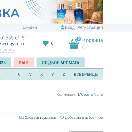
Скидки
Вход
|
Регистрация
00) 555-61-51
0
Корзина
0
 9:00 до 21:00
0
₽
 звонок
025
SALE
ПОДБОР АРОМАТА
T
U
V
X
Y
Z
ВСЕ БРЕНДЫ
Коллекция:
L'Oeuvre Noire
Словарь терминов
Добавить в избранное