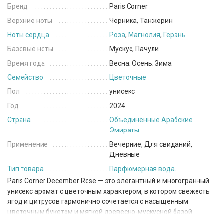
Бренд
Paris Corner
Верхние ноты
Черника, Танжерин
Ноты сердца
Роза
,
Магнолия
,
Герань
Базовые ноты
Мускус, Пачули
Время года
Весна, Осень, Зима
Семейство
Цветочные
Пол
унисекс
Год
2024
Страна
Объединённые Арабские
Эмираты
Применение
Вечерние, Для свиданий,
Дневные
Тип товара
Парфюмерная вода
,
Paris Corner December Rose — это элегантный и многогранный
унисекс аромат с цветочным характером, в котором свежесть
ягод и цитрусов гармонично сочетается с насыщенным
цветочным букетом и мягкой древесно-мускусной базой.