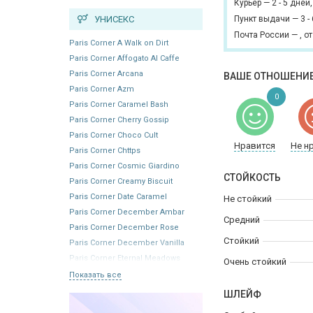
Курьер
—
2 - 5 дней
УНИСЕКС
Пункт выдачи
—
3 -
Почта России
—
,
от
Paris Corner A Walk on Dirt
Paris Corner Affogato Al Caffe
Paris Corner Arcana
ВАШЕ ОТНОШЕНИЕ
Paris Corner Azm
0
Paris Corner Caramel Bash
Paris Corner Cherry Gossip
Paris Corner Choco Cult
Нравится
Не н
Paris Corner Chttps
Paris Corner Cosmic Giardino
СТОЙКОСТЬ
Paris Corner Creamy Biscuit
Paris Corner Date Caramel
Не стойкий
Paris Corner December Ambar
Средний
Paris Corner December Rose
Стойкий
Paris Corner December Vanilla
Paris Corner Eternal Meadows
Очень стойкий
Показать все
ШЛЕЙФ