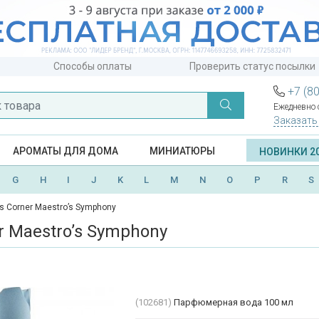
Способы оплаты
Проверить статус посылки
+7 (8
Ежедневно с
Заказать
АРОМАТЫ ДЛЯ ДОМА
МИНИАТЮРЫ
НОВИНКИ 2
G
H
I
J
K
L
M
N
O
P
R
S
is Corner Maestro’s Symphony
er Maestro’s Symphony
(102681)
Парфюмерная вода 100 мл