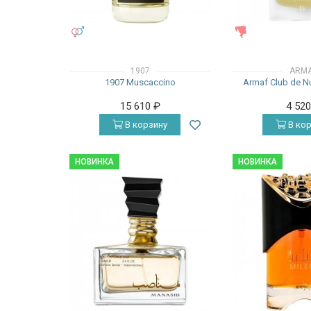
УНИСЕКС
ЖЕНСКИЕ
1907
ARM
1907 Muscaccino
Armaf Club de Nu
15 610
₽
4 52
В корзину
В кор
НОВИНКА
НОВИНКА