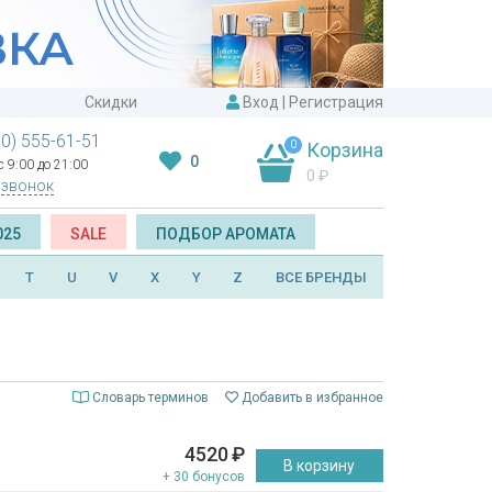
Скидки
Вход
|
Регистрация
00) 555-61-51
0
Корзина
0
 9:00 до 21:00
0
₽
 звонок
025
SALE
ПОДБОР АРОМАТА
T
U
V
X
Y
Z
ВСЕ БРЕНДЫ
Словарь терминов
Добавить в избранное
4520
₽
В корзину
+ 30 бонусов