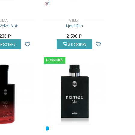
УНИСЕКС
JMAL
AJMAL
Velvet Noir
Ajmal Ruh
 230
₽
2 580
₽
 корзину
В корзину
НОВИНКА
МУЖСКИЕ