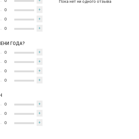
0
+
Пока нет ни одного отзыва
0
+
0
+
0
+
МЕНИ ГОДА?
0
+
0
+
0
+
0
+
Н
0
+
0
+
0
+