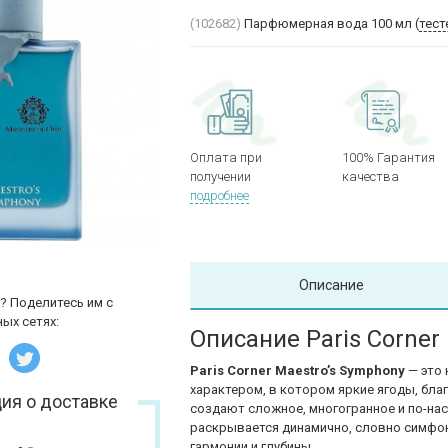
(102682)
Парфюмерная вода 100 мл (
тест
Оплата при
100% Гарантия
получении
качества
подробнее
Описание
? Поделитесь им с
ых сетях:
Описание Paris Corner
Paris Corner Maestro’s Symphony
— это
характером, в котором яркие ягоды, бл
ия о доставке
создают сложное, многогранное и по-на
раскрывается динамично, словно симфон
гармонии и глубины.