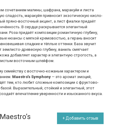
м сочетанием малины, шафрана, маракуйи и листа
ую сладость, маракуйя привносит экзотическую кисло-
ый пряно-восточный акцент, а лист фиалки придаёт
ончённость. В сердце раскрывается элегантный
рани. Роза придаёт композиции романтичную глубину,
ые нюансы с мягкой кремовостью, а герань вносит
вновешивая сладкие и тёплые оттенки. База звучит
т землисто-древесную глубину, ваниль смягчает
ожа добавляет характер и элегантную строгость, а
листым восточным шлейфом.
у семейству с восточно-кожаным характером и
анием.
Maestro’s Symphony
— это аромат эмоций,
йдёт тем, кто любит сложные композиции с фруктово-
азой. Выразительный, стойкий и элегантный, этот
оздаёт впечатление уверенности и изысканного вкуса.
Maestro’s
+ Добавить отзыв