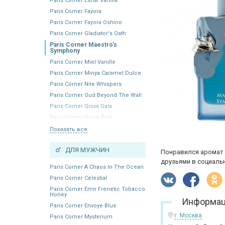
Paris Corner Eshal Vanilla
Paris Corner Fayora
Paris Corner Fayora Oshino
Paris Corner Gladiator's Oath
Paris Corner Maestro’s
Symphony
Paris Corner Miel Vanille
Paris Corner Minya Caramel Dulce
Paris Corner Nile Whispers
Paris Corner Oud Beyond The Wall
Paris Corner Qissa Gala
Paris Corner Qissa Pink
Показать все
ДЛЯ МУЖЧИН
Понравился аромат 
друзьями в социальн
Paris Corner A Chaos In The Ocean
Paris Corner Celestial
Paris Corner Emir Frenetic Tobacco
Honey
Информац
Paris Corner Envoye Blue
г. Москва
Paris Corner Mysterium