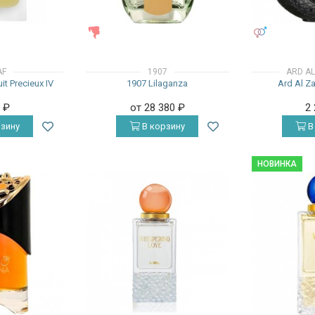
ЖЕНСКИЕ
УНИСЕКС
AF
1907
ARD A
it Precieux IV
1907 Lilaganza
Ard Al Z
0
₽
от 28 380
₽
2
зину
В корзину
В
НОВИНКА