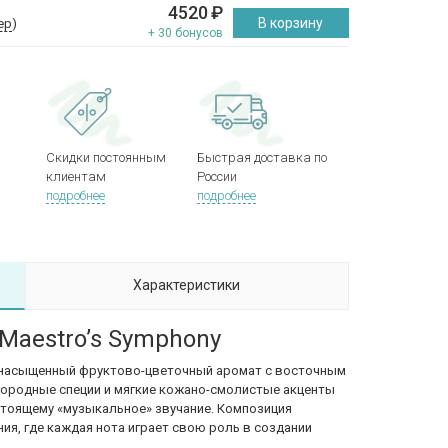
4520
₽
В корзину
ер
)
+ 30 бонусов
Скидки постоянным
Быстрая доставка по
клиентам
России
подробнее
подробнее
Характеристики
 Maestro’s Symphony
 насыщенный фруктово-цветочный аромат с восточным
агородные специи и мягкие кожано-смолистые акценты
стоящему «музыкальное» звучание. Композиция
ия, где каждая нота играет свою роль в создании