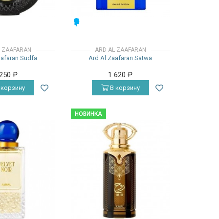
МУЖСКИЕ
L ZAAFARAN
ARD AL ZAAFARAN
aafaran Sudfa
Ard Al Zaafaran Satwa
 250
₽
1 620
₽
 корзину
В корзину
НОВИНКА