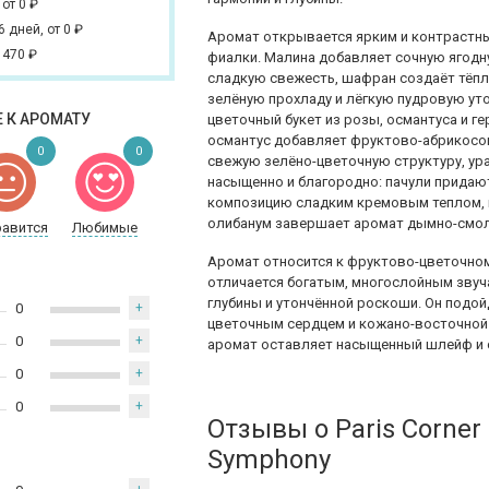
,
от 0
₽
 6 дней,
от 0
₽
Аромат открывается ярким и контрастны
 470
₽
фиалки. Малина добавляет сочную ягодн
сладкую свежесть, шафран создаёт тёпл
зелёную прохладу и лёгкую пудровую ут
 К АРОМАТУ
цветочный букет из розы, османтуса и ге
османтус добавляет фруктово-абрикосов
0
0
свежую зелёно-цветочную структуру, ура
насыщенно и благородно: пачули придаю
композицию сладким кремовым теплом, к
олибанум завершает аромат дымно-смо
равится
Любимые
Аромат относится к фруктово-цветочном
отличается богатым, многослойным звуч
глубины и утончённой роскоши. Он подо
0
+
цветочным сердцем и кожано-восточной б
0
+
аромат оставляет насыщенный шлейф и с
0
+
0
+
Отзывы о Paris Corner 
Symphony