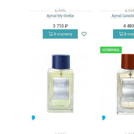
AJMAL
AJM
Ajmal My Stellar
Ajmal Qasid
3 710
₽
4 48
В корзину
В кор
НОВИНКА
МУЖСКИЕ
МУЖСКИЕ