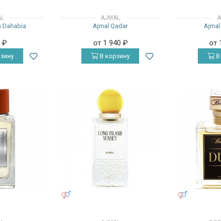
AL
AJMAL
A
a Dahabia
Ajmal Qadar
Ajmal
0
₽
от 1 940
₽
от 
зину
В корзину
В
УНИСЕКС
УНИСЕКС