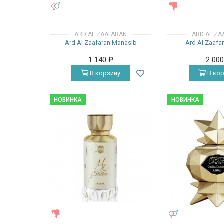
УНИСЕКС
ЖЕНСКИЕ
ARD AL ZAAFARAN
ARD AL ZA
Ard Al Zaafaran Manasib
Ard Al Zaafa
1 140
₽
2 00
В корзину
В кор
НОВИНКА
НОВИНКА
ЖЕНСКИЕ
УНИСЕКС