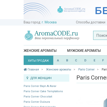
Ваш город:
г. Москва
Способы доставки
ЖЕНСКИЕ АРОМАТЫ
МУЖСКИЕ АРОМАТЫ
A
B
C
D
E
F
ХИТЫ ПРОДАЖ
Главная
Женские ароматы
Paris Corner
Par
Paris Corn
ДЛЯ ЖЕНЩИН
Paris Corner Bayn Al Asrar
Paris Corner Cake Temptations
Paris Corner Chocolait
Paris Corner Dulzura