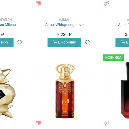
ЖЕНСКИЕ
УНИСЕКС
AFARAN
AJMAL
A
ran Milena
Ajmal Whispering Love
Ajmal 
0
₽
3 230
₽
3
зину
В корзину
В
НОВИНКА
ЖЕНСКИЕ
УНИСЕКС