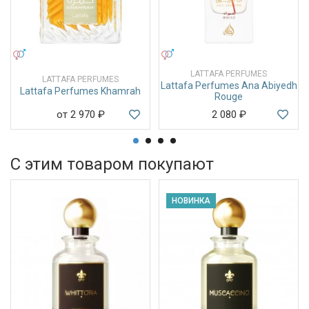
УНИСЕКС
УНИСЕКС
LATTAFA PERFUMES
LATTAFA PERFUMES
Lattafa Perfumes Ana Abiyedh
Lattafa Perfumes Khamrah
Rouge
от 2 970
₽
2 080
₽
С этим товаром покупают
НОВИНКА