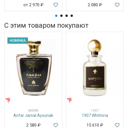
от 2 970
₽
2 080
₽
С этим товаром покупают
НОВИНКА
ЖЕНСКИЕ
ЖЕНСКИЕ
ANFAR
1907
Anfar Jamal Ayounak
1907 Whittoria
2 580
₽
15 610
₽