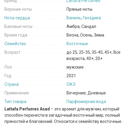
Бренд
Lattafa Perfumes
Верхние ноты
Пряные ноты
Ноты сердца
Ваниль
,
Гвоздика
Базовые ноты
Амбра, Сандал
Время года
Весна, Осень, Зима
Семейство
Восточные
Возраст
до 25, 25-35, 35-45, 45+, Все
возраста, 40+, 20+
Пол
мужские
Год
2021
Страна
ОАЭ
Применение
Вечерние, Дневные
Тип товара
Парфюмерная вода
Lattafa Perfumes Asad
– это аромат для мужчин, который
способен перенести в загадочный восточный мир, полный
пряностей и благовоний. Относится к семейству восточные.
Верхние ноты композиции наполнены пряными аккордами,