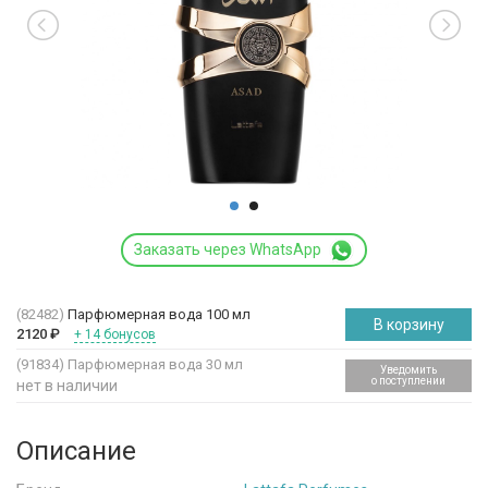
Заказать через WhatsApp
(82482)
Парфюмерная вода 100 мл
В корзину
2120
₽
+ 14 бонусов
(91834)
Парфюмерная вода 30 мл
Уведомить
о поступлении
нет в наличии
Описание