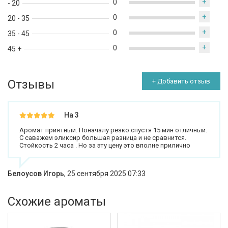
+
0
- 20
+
0
20 - 35
+
0
35 - 45
+
0
45 +
Отзывы
+ Добавить отзыв
На 3
Аромат приятный. Поначалу резко.спустя 15 мин отличный.
С саважем эликсир большая разница и не сравнится.
Стойкость 2 часа . Но за эту цену это вполне прилично
Белоусов Игорь
,
25 сентября 2025 07:33
Схожие ароматы