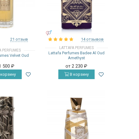
УНИСЕКС
21 отзыв
14 отзывов
LATTAFA PERFUMES
A PERFUMES
Lattafa Perfumes Badee Al Oud
fumes Velvet Oud
Amethyst
1 500
₽
от 2 230
₽
 корзину
В корзину