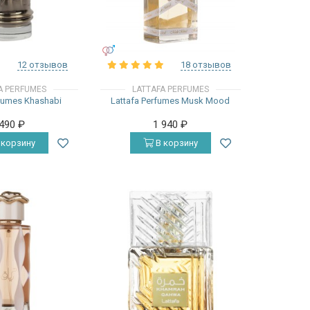
УНИСЕКС
12 отзывов
18 отзывов
A PERFUMES
LATTAFA PERFUMES
rfumes Khashabi
Lattafa Perfumes Musk Mood
 490
₽
1 940
₽
 корзину
В корзину