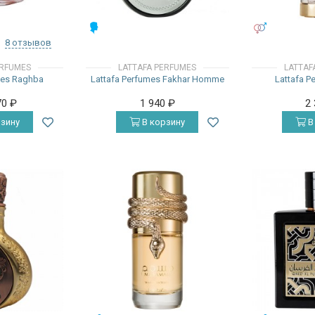
МУЖСКИЕ
УНИСЕКС
8 отзывов
ERFUMES
LATTAFA PERFUMES
LATTAF
mes Raghba
Lattafa Perfumes Fakhar Homme
Lattafa P
70
₽
1 940
₽
2
зину
В корзину
В