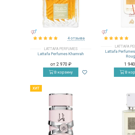
УНИСЕКС
УНИСЕКС
4 отзыва
LATTAFA P
LATTAFA PERFUMES
Lattafa Perfume
Lattafa Perfumes Khamrah
Rou
от 2 970
₽
1 94
В корзину
В кор
ХИТ