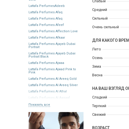
Слабый
Lattafa PerfumesAdeeb
Средний
Lattafa Perfumes Afaq
Сильный
Lattafa Perfumes Afaq
Lattafa Perfumes Afeef
Очень сильный
Lattafa Perfumes Affection Love
Lattafa Perfumes Afkaar
ДЛЯ КАКОГО ВРЕ
Lattafa Perfumes Ajayeb Dubai
Portrait
Лето
Lattafa Perfumes Ajayeb Dubai
Portrait Black
Осень
Lattafa Perfumes Ajwaa
Зима
Lattafa Perfumes Ajwad Pink to
Pink
Весна
Lattafa Perfumes Al Areeq Gold
Lattafa Perfumes Al Areeq Silver
НА ВАШ ВЗГЛЯД О
Lattafa Perfumes Al Athal
Сладкий
Lattafa Perfumes Al Awsaaf
Показать все
Терпкий
Свежий
ВОЗРАСТ