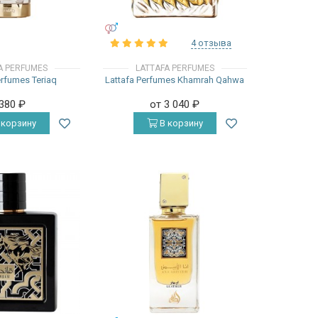
УНИСЕКС
4 отзыва
A PERFUMES
LATTAFA PERFUMES
erfumes Teriaq
Lattafa Perfumes Khamrah Qahwa
 380
₽
от 3 040
₽
 корзину
В корзину