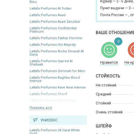
Курьер
—
2 - 5 дней
Bleu
Пункт выдачи
—
3 -
Lattafa Perfumes Al Sultan
Почта России
—
,
от
Lattafa Perfumes Asad
Lattafa Perfumes Asad Zanzibar
Lattafa Perfumes Confidential
Platinum
ВАШЕ ОТНОШЕНИЕ
Lattafa Perfumes Fakhar Homme
0
Lattafa Perfumes His Majesty
Lattafa Perfumes Niche Emarati Al
Dana
Lattafa Perfumes Qaa'ed Al
Нравится
Не н
Shabaab
Lattafa Perfumes Qimmah for Men
СТОЙКОСТЬ
Lattafa Perfumes Raghba Wood
Intense
Не стойкий
Lattafa Perfumes Rave Now Intense
Средний
Lattafa Perfumes Sherif
Lattafa Perfumes Simply Oud
Стойкий
Показать все
Очень стойкий
УНИСЕКС
ШЛЕЙФ
Lattafa Perfumes 24 Carat White
Gold