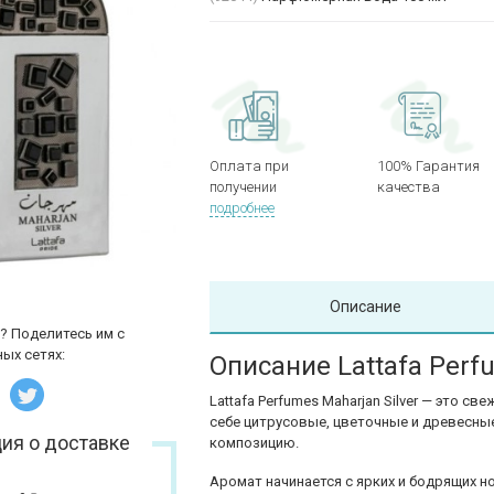
Оплата при
100% Гарантия
получении
качества
подробнее
Описание
? Поделитесь им с
ых сетях:
Описание Lattafa Perf
Lattafa Perfumes Maharjan Silver — это с
себе цитрусовые, цветочные и древесны
ия о доставке
композицию.
Аромат начинается с ярких и бодрящих н