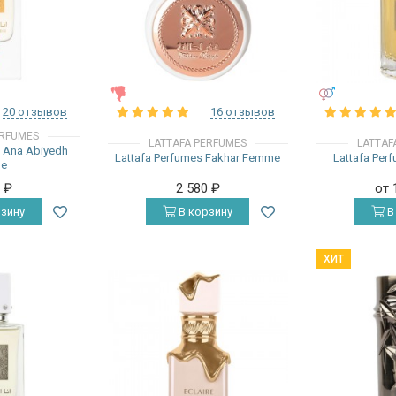
ЖЕНСКИЕ
УНИСЕКС
20 отзывов
16 отзывов
ERFUMES
LATTAFA PERFUMES
LATTAF
s Ana Abiyedh
Lattafa Perfumes Fakhar Femme
Lattafa Per
ge
0
₽
2 580
₽
от 
зину
В корзину
В
ХИТ