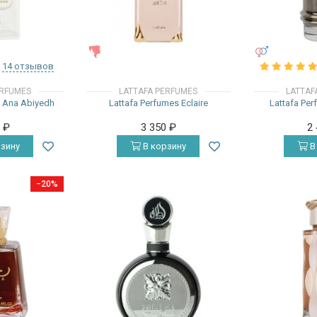
ЖЕНСКИЕ
УНИСЕКС
14 отзывов
ERFUMES
LATTAFA PERFUMES
LATTAF
s Ana Abiyedh
Lattafa Perfumes Eclaire
Lattafa Pe
0
₽
3 350
₽
2
зину
В корзину
В
−20%