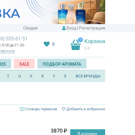
Скидки
Вход
|
Регистрация
00) 555-61-51
0
Корзина
0
 9:00 до 21:00
0
₽
 звонок
025
SALE
ПОДБОР АРОМАТА
T
U
V
X
Y
Z
ВСЕ БРЕНДЫ
Словарь терминов
Добавить в избранное
3870
₽
В корзину