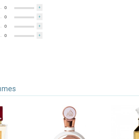
0
+
0
+
0
+
0
+
fumes