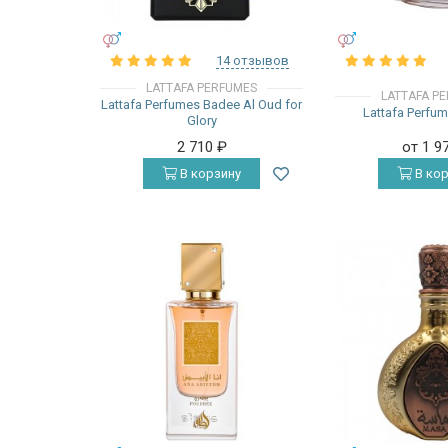
УНИСЕКС
УНИСЕКС
14 отзывов
LATTAFA PERFUMES
LATTAFA P
Lattafa Perfumes Badee Al Oud for
Lattafa Perfu
Glory
2 710
₽
от 1 9
В корзину
В кор