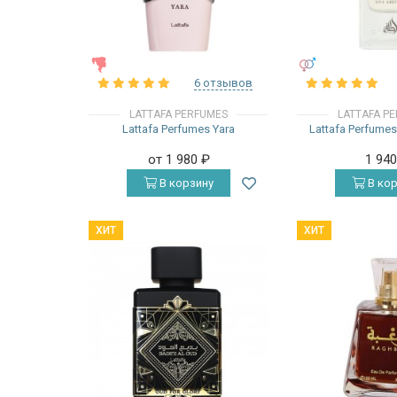
ЖЕНСКИЕ
УНИСЕКС
6 отзывов
LATTAFA PERFUMES
LATTAFA P
Lattafa Perfumes Yara
Lattafa Perfume
от 1 980
₽
1 94
В корзину
В кор
ХИТ
ХИТ