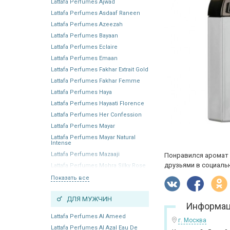
Lattafa Perfumes Ajwad
Lattafa Perfumes Asdaaf Raneen
Lattafa Perfumes Azeezah
Lattafa Perfumes Bayaan
Lattafa Perfumes Eclaire
Lattafa Perfumes Emaan
Lattafa Perfumes Fakhar Extrait Gold
Lattafa Perfumes Fakhar Femme
Lattafa Perfumes Haya
Lattafa Perfumes Hayaati Florence
Lattafa Perfumes Her Confession
Lattafa Perfumes Mayar
Lattafa Perfumes Mayar Natural
Intense
Lattafa Perfumes Mazaaji
Понравился аромат 
друзьями в социальн
Lattafa Perfumes Mohra Silky Rose
Показать все
ДЛЯ МУЖЧИН
Информац
Lattafa Perfumes Al Ameed
г. Москва
Lattafa Perfumes Al Azal Eau De