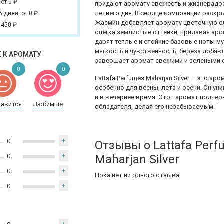
,
от 0
₽
придают аромату свежесть и жизнерадос
летнего дня. В сердце композиции раск
 6 дней,
от 0
₽
Жасмин добавляет аромату цветочную сл
 450
₽
слегка землистые оттенки, придавая аро
дарят теплые и стойкие базовые ноты му
мягкость и чувственность, береза добав
 К АРОМАТУ
завершает аромат свежими и зелеными от
0
0
Lattafa Perfumes Maharjan Silver — это а
особенно для весны, лета и осени. Он ун
и в вечернее время. Этот аромат подчер
равится
Любимые
обладателя, делая его незабываемым.
0
+
Отзывы о Lattafa Per
0
+
Maharjan Silver
0
+
Пока нет ни одного отзыва
0
+