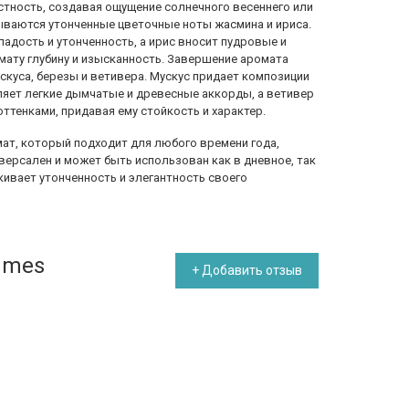
тность, создавая ощущение солнечного весеннего или
рываются утонченные цветочные ноты жасмина и ириса.
адость и утонченность, а ирис вносит пудровые и
мату глубину и изысканность. Завершение аромата
скуса, березы и ветивера. Мускус придает композиции
ляет легкие дымчатые и древесные аккорды, а ветивер
тенками, придавая ему стойкость и характер.
ромат, который подходит для любого времени года,
иверсален и может быть использован как в дневное, так
кивает утонченность и элегантность своего
fumes
+ Добавить отзыв