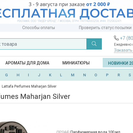
Способы оплаты
Проверить статус посылки
+7 (8
Ежедневно с
Заказать
АРОМАТЫ ДЛЯ ДОМА
МИНИАТЮРЫ
НОВИНКИ 2
G
H
I
J
K
L
M
N
O
P
R
S
Lattafa Perfumes Maharjan Silver
fumes Maharjan Silver
(92044)
Парфюмерная вода 100 мл