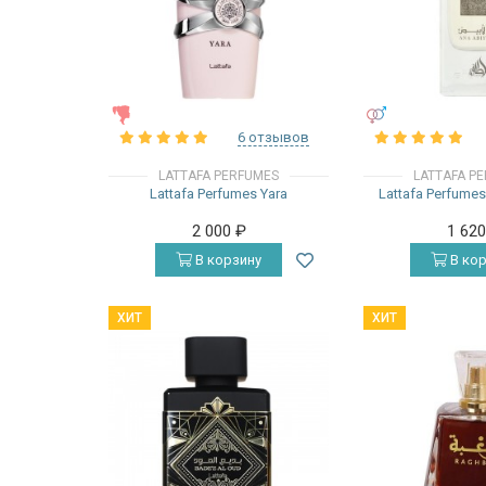
ЖЕНСКИЕ
УНИСЕКС
6 отзывов
LATTAFA PERFUMES
LATTAFA P
Lattafa Perfumes Yara
Lattafa Perfume
2 000
₽
1 62
В корзину
В кор
ХИТ
ХИТ