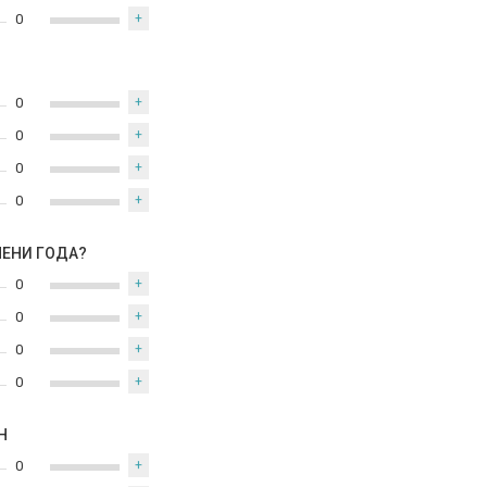
0
+
0
+
0
+
0
+
0
+
МЕНИ ГОДА?
0
+
0
+
0
+
0
+
Н
0
+