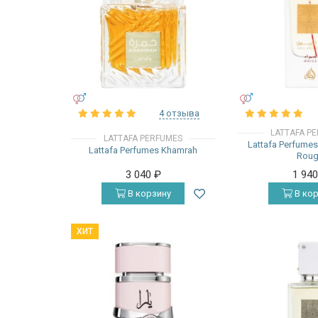
УНИСЕКС
УНИСЕКС
4 отзыва
LATTAFA P
LATTAFA PERFUMES
Lattafa Perfume
Lattafa Perfumes Khamrah
Rou
3 040
₽
1 94
В корзину
В кор
ХИТ