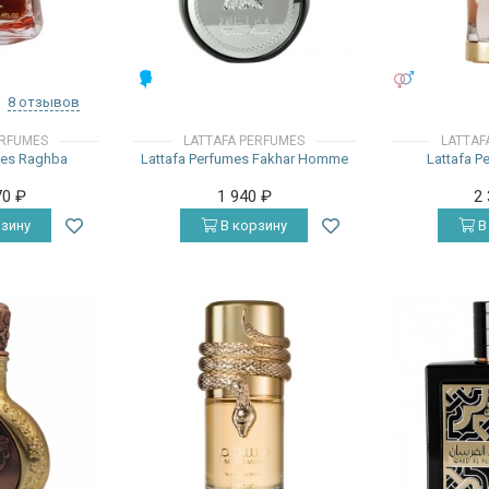
МУЖСКИЕ
УНИСЕКС
8 отзывов
ERFUMES
LATTAFA PERFUMES
LATTAF
mes Raghba
Lattafa Perfumes Fakhar Homme
Lattafa P
70
₽
1 940
₽
2
зину
В корзину
В