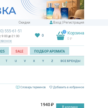
Скидки
Вход
|
Регистрация
00) 555-61-51
0
Корзина
0
 9:00 до 21:00
0
₽
 звонок
025
SALE
ПОДБОР АРОМАТА
T
U
V
X
Y
Z
ВСЕ БРЕНДЫ
Словарь терминов
Добавить в избранное
1940
₽
В корзину