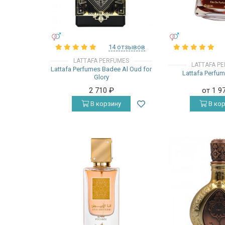
УНИСЕКС
УНИСЕКС
14 отзывов
LATTAFA PERFUMES
LATTAFA P
Lattafa Perfumes Badee Al Oud for
Lattafa Perfu
Glory
2 710
₽
от 1 9
В корзину
В кор