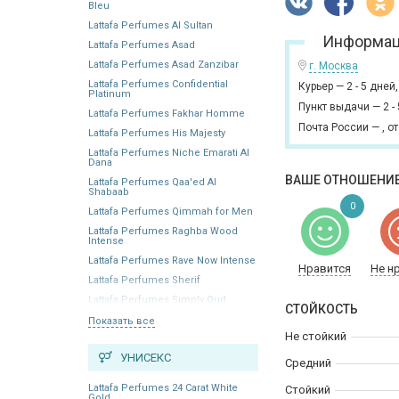
Bleu
Lattafa Perfumes Al Sultan
Информац
Lattafa Perfumes Asad
Lattafa Perfumes Asad Zanzibar
г. Москва
Lattafa Perfumes Confidential
Курьер
—
2 - 5 дней
Platinum
Пункт выдачи
—
2 -
Lattafa Perfumes Fakhar Homme
Почта России
—
,
от
Lattafa Perfumes His Majesty
Lattafa Perfumes Niche Emarati Al
Dana
ВАШЕ ОТНОШЕНИЕ
Lattafa Perfumes Qaa'ed Al
Shabaab
0
Lattafa Perfumes Qimmah for Men
Lattafa Perfumes Raghba Wood
Intense
Lattafa Perfumes Rave Now Intense
Нравится
Не н
Lattafa Perfumes Sherif
Lattafa Perfumes Simply Oud
СТОЙКОСТЬ
Показать все
Не стойкий
УНИСЕКС
Средний
Lattafa Perfumes 24 Carat White
Стойкий
Gold