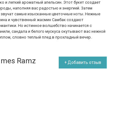
ко и легкий ароматный апельсин. Этот букет создает
оды, наполняя вас радостью и энергией. Затем
м звучат самые изысканные цветочные ноты. Нежные
сина и чувственный жасмин Самбак создают
мантики. Но истинное волшебство начинается с
анили, сандала и белого мускуса окутывают вас нежной
плом, словно теплый плед в прохладный вечер.
fumes Ramz
+ Добавить отзыв