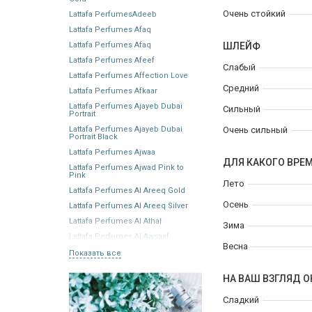
Очень стойкий
Lattafa PerfumesAdeeb
Lattafa Perfumes Afaq
Lattafa Perfumes Afaq
ШЛЕЙФ
Lattafa Perfumes Afeef
Слабый
Lattafa Perfumes Affection Love
Средний
Lattafa Perfumes Afkaar
Lattafa Perfumes Ajayeb Dubai
Сильный
Portrait
Lattafa Perfumes Ajayeb Dubai
Очень сильный
Portrait Black
Lattafa Perfumes Ajwaa
ДЛЯ КАКОГО ВРЕ
Lattafa Perfumes Ajwad Pink to
Pink
Лето
Lattafa Perfumes Al Areeq Gold
Осень
Lattafa Perfumes Al Areeq Silver
Lattafa Perfumes Al Athal
Зима
Lattafa Perfumes Al Awsaaf
Весна
Показать все
НА ВАШ ВЗГЛЯД О
Сладкий