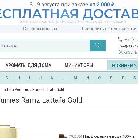
Способы оплаты
Проверить статус посылки
+7 (8
Ежедневно с
Заказать
АРОМАТЫ ДЛЯ ДОМА
МИНИАТЮРЫ
НОВИНКИ 2
G
H
I
J
K
L
M
N
O
P
R
S
Lattafa Perfumes Ramz Lattafa Gold
rfumes Ramz Lattafa Gold
(90286)
Парфюмерная вода 100мл