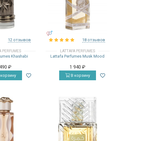
УНИСЕКС
12 отзывов
18 отзывов
A PERFUMES
LATTAFA PERFUMES
rfumes Khashabi
Lattafa Perfumes Musk Mood
 490
₽
1 940
₽
 корзину
В корзину