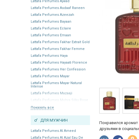
Lattafa Perfumes Ajwad
Lattafa Perfumes Asdaaf Raneen
Lattafa Perfumes Azeezah
Lattafa Perfumes Bayaan
Lattafa Perfumes Eclaire
Lattafa Perfumes Emaan
Lattafa Perfumes Fakhar Extrait Gold
Lattafa Perfumes Fakhar Femme
Lattafa Perfumes Haya
Lattafa Perfumes Hayaati Florence
Lattafa Perfumes Her Confession
Lattafa Perfumes Mayar
Lattafa Perfumes Mayar Natural
Intense
Lattafa Perfumes Mazaaji
Lattafa Perfumes Mohra Silky Rose
Показать все
ДЛЯ МУЖЧИН
Понравился аромат 
друзьями в социальн
Lattafa Perfumes Al Ameed
Lattafa Perfumes Al Azal Eau De