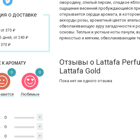
смородину, спелый персик, сладкое ябло
ощущение весенней пробуждающейся прир
ия о доставке
открывается сердце аромата, в которо
аккорды розы, ароматный цветок апель
обволакивающую ауру загадочности и ро
,
от 370
₽
основы. Теплые и уютные ноты пачули, в
 5 дней,
от 240
₽
пряностью и мягким, обволакивающим те
 370
₽
Отзывы о Lattafa Per
 К АРОМАТУ
Lattafa Gold
0
0
Пока нет ни одного отзыва
равится
Любимые
0
+
0
+
0
+