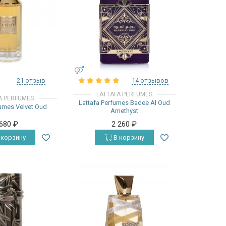
УНИСЕКС
21 отзыв
14 отзывов
LATTAFA PERFUMES
A PERFUMES
Lattafa Perfumes Badee Al Oud
fumes Velvet Oud
Amethyst
 680
₽
2 260
₽
 корзину
В корзину