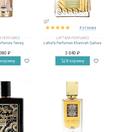
УНИСЕКС
4 отзыва
A PERFUMES
LATTAFA PERFUMES
erfumes Teriaq
Lattafa Perfumes Khamrah Qahwa
 380
₽
3 040
₽
 корзину
В корзину