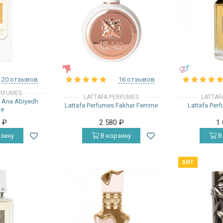
ЖЕНСКИЕ
УНИСЕКС
20 отзывов
16 отзывов
ERFUMES
LATTAFA PERFUMES
LATTAF
s Ana Abiyedh
Lattafa Perfumes Fakhar Femme
Lattafa Per
ge
0
₽
2 580
₽
1
зину
В корзину
В
ХИТ