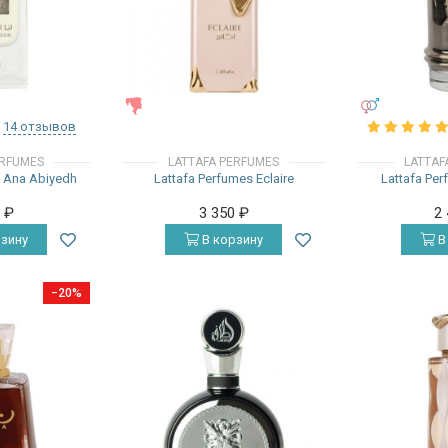
ЖЕНСКИЕ
УНИСЕКС
14 отзывов
ERFUMES
LATTAFA PERFUMES
LATTAF
s Ana Abiyedh
Lattafa Perfumes Eclaire
Lattafa Pe
0
₽
3 350
₽
2
зину
В корзину
В
−20%