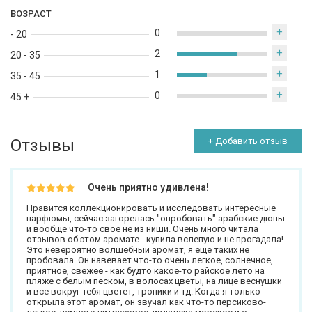
ВОЗРАСТ
+
0
- 20
+
2
20 - 35
+
1
35 - 45
+
0
45 +
Отзывы
+ Добавить отзыв
Очень приятно удивлена!
Нравится коллекционировать и исследовать интересные
парфюмы, сейчас загорелась "опробовать" арабские дюпы
и вообще что-то свое не из ниши. Очень много читала
отзывов об этом аромате - купила вслепую и не прогадала!
Это невероятно волшебный аромат, я еще таких не
пробовала. Он навевает что-то очень легкое, солнечное,
приятное, свежее - как будто какое-то райское лето на
пляже с белым песком, в волосах цветы, на лице веснушки
и все вокруг тебя цветет, тропики и тд. Когда я только
открыла этот аромат, он звучал как что-то персиково-