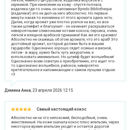
легкое, немного цитрусовое, издалека морское и с
харизмой. При нанесении на кожу - спустя полчаса,
издалека где-то очень он напоминал Byredo Bibliotheque
(издалека!) это не дюп на него абсолютно. Но первые
минуты какая-то изюминка от этого аромата здесь есть.
Далее, когда аромат уже плотно уселся на вас, но все
также шлейфит и благоухает - он начинает раскрываться
невероятными сливочными нотами кокоса, персика, очень
легкой и изящной арабской гурманики! Как же это красиво!
Абсолютно не скажешь об этом аромате, что это араб! Это
достойный аромат, который должен быть в вашем
гардеробе. Однозначно хорошо сядет осенью и весной,
летом - в жару, нужно быть чуть аккуратнее, и
использовать минимально. Но шлейф будет волшебным!
Однозначно всем советую к приобретению, кто ищет что-
то однозначно волшебное, райское, невероятно
притягательное и напоминающее о самом лучшем отдыхе
<3
Демина Анна
,
23 апреля 2026 12:15
Самый настоящий кокос
Абсолютно ни на что непохожий, бесподобный, очень
женственный. На коже сначала кокос плюс апельсин, через
некоторое время апельсин уходит и остается дорогой