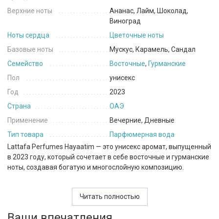
Верхние ноты
Ананас, Лайм, Шоколад,
Виноград
Ноты сердца
Цветочные ноты
Базовые ноты
Мускус, Карамель, Сандал
Семейство
Восточные
,
Гурманские
Пол
унисекс
Год
2023
Страна
ОАЭ
Применение
Вечерние, Дневные
Тип товара
Парфюмерная вода
Lattafa Perfumes Hayaatim — это унисекс аромат, выпущенный
в 2023 году, который сочетает в себе восточные и гурманские
ноты, создавая богатую и многослойную композицию.
Аромат открывается яркими и сочными верхними нотами
ананаса и лайма, которые придают композиции свежесть и
Читать полностью
экзотическую сладость. Ноты шоколада и винограда
Ваши впечатления
добавляют глубокие и сладкие оттенки, создавая ощущение