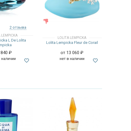
ЖЕНСКИЕ
2 отзыва
A LEMPICKA
LOLITA LEMPICKA
icka L De Lolita
Lolita Lempicka Fleur de Corail
mpicka
 840
₽
от 13 060
₽
в наличии
нет в наличии