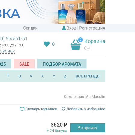
Скидки
Вход
|
Регистрация
00) 555-61-51
0
Корзина
0
 9:00 до 21:00
0
₽
 звонок
025
SALE
ПОДБОР АРОМАТА
T
U
V
X
Y
Z
ВСЕ БРЕНДЫ
Коллекция: Au Maculin
Словарь терминов
Добавить в избранное
3620
₽
В корзину
+ 24 бонуса