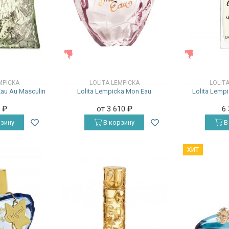
ЖЕНСКИЕ
ЖЕНСКИЕ
MPICKA
LOLITA LEMPICKA
LOLIT
Eau Au Masculin
Lolita Lempicka Mon Eau
Lolita Lemp
0
₽
от 3 610
₽
6
зину
В корзину
В
ХИТ