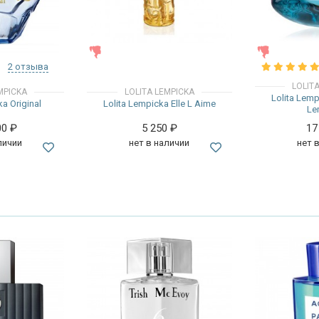
ЖЕНСКИЕ
ЖЕНСКИЕ
2 отзыва
LOLIT
MPICKA
LOLITA LEMPICKA
Lolita Lemp
ka Original
Lolita Lempicka Elle L Aime
Le
00
₽
5 250
₽
17
личии
нет в наличии
нет 