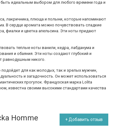
у быть идеальным выбором для любого времени года и
са, лакричника, плюща и полыни, которые напоминают
ма. В сердце аромата можно почувствовать сладкие
ра, фиалки и цветка апельсина. Эти ноты придают
вовать теплые ноты ванили, кедра, лабданума и
вания и обаяния. Эти ноты создают глубокий и
ет равнодушным никого.
 подойдет для как молодых, так и зрелых мужчин,
дуальность и загадочность. Он может использоваться
омантических прогулок. Французская марка Lolita
фюм, известна своими высокими стандартами качества
icka Homme
+ Добавить отзыв