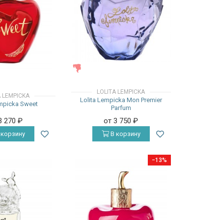
ЖЕНСКИЕ
LOLITA LEMPICKA
A LEMPICKA
Lolita Lempicka Mon Premier
empicka Sweet
Parfum
3 270
₽
от 3 750
₽
 корзину
В корзину
−13%