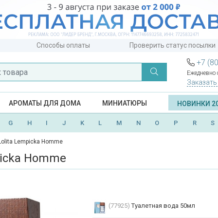
Способы оплаты
Проверить статус посылки
+7 (8
Ежедневно с
Заказать
АРОМАТЫ ДЛЯ ДОМА
МИНИАТЮРЫ
НОВИНКИ 2
G
H
I
J
K
L
M
N
O
P
R
S
Lolita Lempicka Homme
picka Homme
(77925)
Туалетная вода 50мл