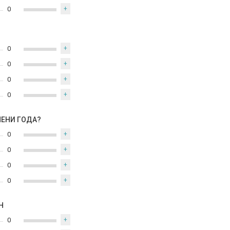
0
+
0
+
0
+
0
+
0
+
МЕНИ ГОДА?
0
+
0
+
0
+
0
+
Н
0
+