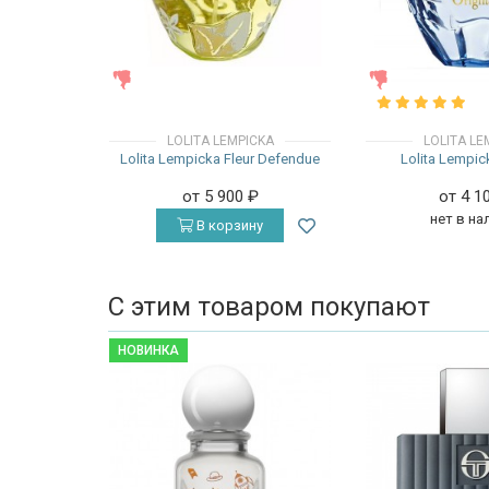
ЖЕНСКИЕ
ЖЕНСКИЕ
LOLITA LEMPICKA
LOLITA LE
Lolita Lempicka Fleur Defendue
Lolita Lempic
от 5 900
₽
от 4 1
нет в на
В корзину
С этим товаром покупают
НОВИНКА