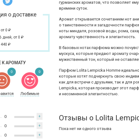
гурманских ароматов, что позволяет ем
времени суток.
ия о доставке
Аромат открывается сочетанием нот ани
о таинственности и загадочности парфю
,
от 0
₽
ноты миндаля, розовой воды, рома, саха
аромату чувственность и элегантность.
 6 дней,
от 0
₽
 440
₽
В базовых нотах парфюма можно почувст
мускуса, которые придают аромату очаро
мужественный тон, который не оставля
 К АРОМАТУ
Парфюм Lolita Lempicka Homme идеально
0
0
которые хотят подчеркнуть свою индиви
как для встречи с друзьями, так и для р
Lempicka, которая производит этот пар
равится
Любимые
и несомненной элегантностью.
Отзывы о Lolita Lemp
0
+
0
+
Пока нет ни одного отзыва
0
+