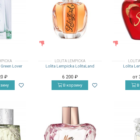
ЖЕНСКИЕ
ЖЕНСКИЕ
MPICKA
LOLITA LEMPICKA
LOLIT
 Green Lover
Lolita Lempicka LolitaLand
Lolita L
20
₽
6 200
₽
от 
зину
В корзину
В