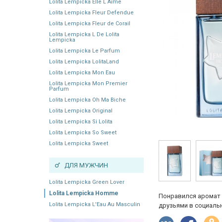
Lolita Lempicka Elle L Aime
Lolita Lempicka Fleur Defendue
Lolita Lempicka Fleur de Corail
Lolita Lempicka L De Lolita
Lempicka
Lolita Lempicka Le Parfum
Lolita Lempicka LolitaLand
Lolita Lempicka Mon Eau
Lolita Lempicka Mon Premier
Parfum
Lolita Lempicka Oh Ma Biche
Lolita Lempicka Original
Lolita Lempicka Si Lolita
Lolita Lempicka So Sweet
Lolita Lempicka Sweet
ДЛЯ МУЖЧИН
Lolita Lempicka Green Lover
Lolita Lempicka Homme
Понравился аромат 
Lolita Lempicka L'Eau Au Masculin
друзьями в социальн