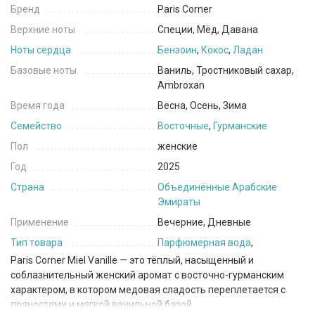
Бренд
Paris Corner
Верхние ноты
Специи, Мёд, Давана
Ноты сердца
Бензоин
,
Кокос
,
Ладан
Базовые ноты
Ваниль, Тростниковый сахар,
Ambroxan
Время года
Весна, Осень, Зима
Семейство
Восточные
,
Гурманские
Пол
женские
Год
2025
Страна
Объединённые Арабские
Эмираты
Применение
Вечерние, Дневные
Тип товара
Парфюмерная вода
,
Paris Corner Miel Vanille — это тёплый, насыщенный и
соблазнительный женский аромат с восточно-гурманским
характером, в котором медовая сладость переплетается с
пряностями и мягкой ванильной базой.