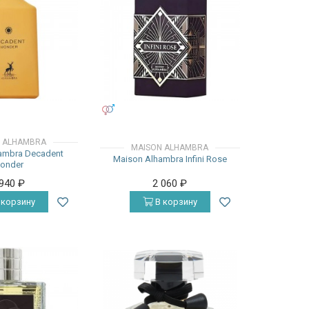
УНИСЕКС
 ALHAMBRA
MAISON ALHAMBRA
ambra Decadent
Maison Alhambra Infini Rose
onder
 940
₽
2 060
₽
 корзину
В корзину