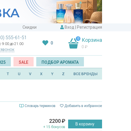
Скидки
Вход
|
Регистрация
00) 555-61-51
0
Корзина
0
 9:00 до 21:00
0
₽
 звонок
025
SALE
ПОДБОР АРОМАТА
T
U
V
X
Y
Z
ВСЕ БРЕНДЫ
Словарь терминов
Добавить в избранное
2200
₽
В корзину
+ 15 бонусов