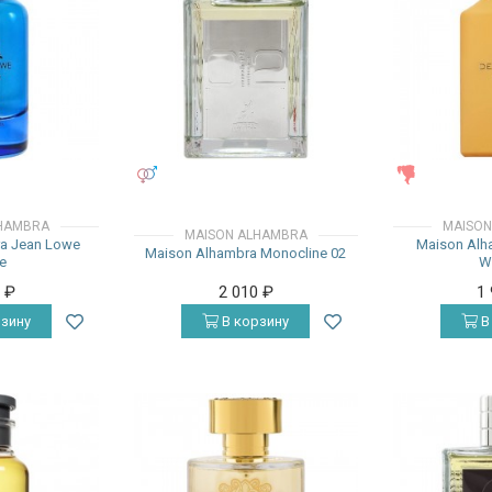
УНИСЕКС
ЖЕНСКИЕ
HAMBRA
MAISON
MAISON ALHAMBRA
a Jean Lowe
Maison Alh
Maison Alhambra Monocline 02
e
W
0
₽
2 010
₽
1
зину
В корзину
В