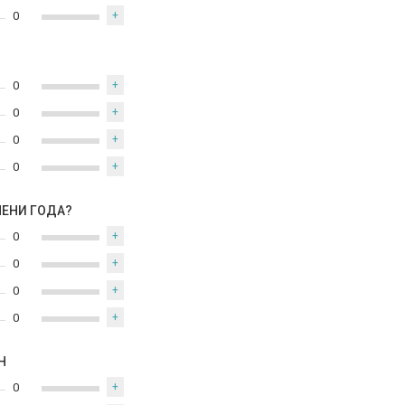
0
+
0
+
0
+
0
+
0
+
МЕНИ ГОДА?
0
+
0
+
0
+
0
+
Н
0
+