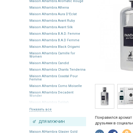
Maison Alhambra Aromatic Rouge
Maison Alhambra Athena
Maison Alhambra Aura D'Eclat
Maison Alhambra Avant Ruby
Maison Alhambra Avant Silk
Maison Alhambra B.A.D. Femme
Maison Alhambra B.A.D Femme
Maison Alhambra Black Origami
Maison Alhambra Camille for
Women
Maison Alhambra Candid
Maison Alhambra Chants Tenderina
Maison Alhambra Coastal Pour
Femme
Maison Alhambra Como Moiselle
Maison Alhambra Decadent
Wonder
Maison Alhambra Delilah
Показать все
Понравился аромат 
ДЛЯ МУЖЧИН
друзьями в социальн
Maison AlHambra Glasier Gold