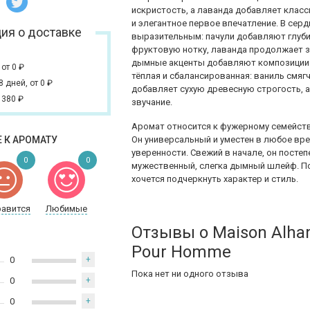
искристость, а лаванда добавляет клас
и элегантное первое впечатление. В сер
ия о доставке
выразительным: пачули добавляют глуби
фруктовую нотку, лаванда продолжает з
дымные акценты добавляют композиции б
,
от 0
₽
тёплая и сбалансированная: ваниль смяг
 8 дней,
от 0
₽
добавляет сухую древесную строгость, а
 380
₽
звучание.
Аромат относится к фужерному семейств
 К АРОМАТУ
Он универсальный и уместен в любое вре
уверенности. Свежий в начале, он посте
0
0
мужественный, слегка дымный шлейф. По
хочется подчеркнуть характер и стиль.
равится
Любимые
Отзывы о Maison Alha
Pour Homme
0
+
Пока нет ни одного отзыва
0
+
0
+