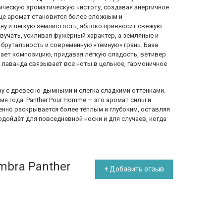
сическую ароматическую чистоту, создавая энергичное
дце аромат становится более сложным и
ну и лёгкую землистость, яблоко привносит свежую
вучать, усиливая фужерный характер, а земляные и
рутальность и современную «тёмную» грань. База
чает композицию, придавая лёгкую сладость, ветивер
 лаванда связывает все ноты в цельное, гармоничное
у с древесно-дымными и слегка сладкими оттенками.
мя года. Panther Pour Homme — это аромат силы и
пенно раскрывается более тёплым и глубоким, оставляя
дойдёт для повседневной носки и для случаев, когда
mbra Panther
+ Добавить отзыв