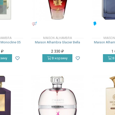
УНИСЕКС
МУЖСКИЕ
HAMBRA
MAISON ALHAMBRA
MAISON
 Monocline 05
Maison Alhambra Glacier Bella
Maison Alhamb
0
₽
2 330
₽
1
зину
В корзину
В