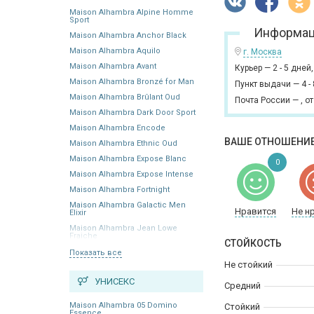
Maison Alhambra Alpine Homme
Sport
Информац
Maison Alhambra Anchor Black
Maison Alhambra Aquilo
г. Москва
Maison Alhambra Avant
Курьер
—
2 - 5 дней
Maison Alhambra Bronzé for Man
Пункт выдачи
—
4 -
Maison Alhambra Brûlant Oud
Почта России
—
,
от
Maison Alhambra Dark Door Sport
Maison Alhambra Encode
ВАШЕ ОТНОШЕНИЕ
Maison Alhambra Ethnic Oud
Maison Alhambra Expose Blanc
0
Maison Alhambra Expose Intense
Maison Alhambra Fortnight
Maison Alhambra Galactic Men
Нравится
Не н
Elixir
Maison Alhambra Jean Lowe
Fraiche
СТОЙКОСТЬ
Показать все
Не стойкий
УНИСЕКС
Средний
Maison Alhambra 05 Domino
Стойкий
Essence