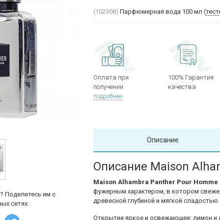
(102308)
Парфюмерная вода 100 мл (
тест
Оплата при
100% Гарантия
получении
качества
подробнее
Описание
Описание Maison Alha
Maison Alhambra Panther Pour Homme
фужерным характером, в котором свежес
? Поделитесь им с
древесной глубиной и мягкой сладостью 
ых сетях:
Открытие яркое и освежающее: лимон и