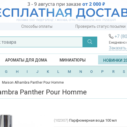
Способы оплаты
Проверить статус посылки
+7 (8
Ежедневно с
Заказать
АРОМАТЫ ДЛЯ ДОМА
МИНИАТЮРЫ
НОВИНКИ 2
G
H
I
J
K
L
M
N
O
P
R
S
Maison Alhambra Panther Pour Homme
ambra Panther Pour Homme
(102307)
Парфюмерная вода 100 мл