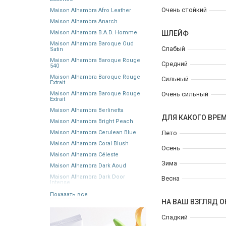
Очень стойкий
Maison Alhambra Afro Leather
Maison Alhambra Anarch
Maison Alhambra B.A.D. Homme
ШЛЕЙФ
Maison Alhambra Baroque Oud
Слабый
Satin
Maison Alhambra Baroque Rouge
Средний
540
Maison Alhambra Baroque Rouge
Сильный
Extrait
Maison Alhambra Baroque Rouge
Очень сильный
Extrait
Maison Alhambra Berlinetta
ДЛЯ КАКОГО ВРЕ
Maison Alhambra Bright Peach
Maison Alhambra Cerulean Blue
Лето
Maison Alhambra Coral Blush
Осень
Maison Alhambra Céleste
Зима
Maison Alhambra Dark Aoud
Maison Alhambra Dark Door
Весна
Intense
Показать все
НА ВАШ ВЗГЛЯД О
Сладкий