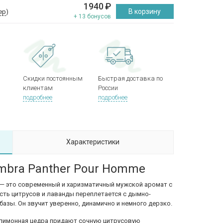
1940
₽
В корзину
ер
)
+ 13 бонусов
Скидки постоянным
Быстрая доставка по
клиентам
России
подробнее
подробнее
Характеристики
mbra Panther Pour Homme
— это современный и харизматичный мужской аромат с
ть цитрусов и лаванды переплетается с дымно-
базы. Он звучит уверенно, динамично и немного дерзко.
 лимонная цедра придают сочную цитрусовую