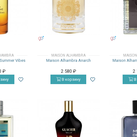
УНИСЕКС
УНИСЕКС
HAMBRA
MAISON ALHAMBRA
MAISON
 Summer Vibes
Maison Alhambra Anarch
Maison Alham
0
₽
2 580
₽
2
зину
В корзину
В