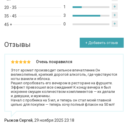
+
1
20 - 35
+
3
35 - 45
+
0
45 +
Отзывы
+ Добавить отзыв
Очень понравился
Этот аромат производит сильное впечатление.Он
великолепный, крепкий дорогой алкоголь, где чувствуются
ноты ванили и яблока.
Решил опробовать его вечером в ресторане на фуршете.
Эффект превзошел все ожидания! К концу вечера я был
искренне смущен количеством комплиментов — их делали
и девушки, и мужчины.
Начал с пробника на 5 мл, и теперь он стал моей главной
целью для покупки — теперь хочу полный флакон на 50 мл!
Рыжов Сергей
,
29 ноября 2025 23:18