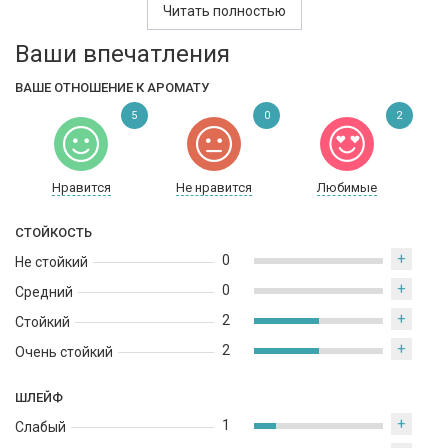
Читать полностью
воссозданная с использованием нот рома для ликера, мха и
ванили. Основа аромата состоит из кедра и амброксана. Он
Ваши впечатления
отражает постоянное перевоплощение и неоспоримую
элегантность «Большого Яблока», особенно его легендарной
ВАШЕ ОТНОШЕНИЕ К АРОМАТУ
ночной жизни.
5
0
2
Нравится
Не нравится
Любимые
СТОЙКОСТЬ
+
0
Не стойкий
+
0
Средний
+
2
Стойкий
+
2
Очень стойкий
ШЛЕЙФ
+
1
Слабый