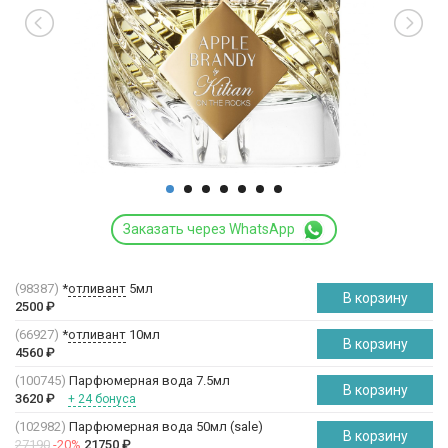
Заказать через WhatsApp
(98387)
*
отливант
5мл
В корзину
2500
₽
(66927)
*
отливант
10мл
В корзину
4560
₽
(100745)
Парфюмерная вода 7.5мл
В корзину
3620
₽
+ 24 бонуса
(102982)
Парфюмерная вода 50мл (sale)
В корзину
27190
-20%
21750
₽