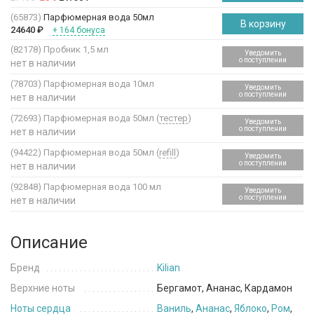
(65873)
Парфюмерная вода 50мл
В корзину
24640
₽
+ 164 бонуса
(82178)
Пробник 1,5 мл
Уведомить
о поступлении
нет в наличии
(78703)
Парфюмерная вода 10мл
Уведомить
о поступлении
нет в наличии
(72693)
Парфюмерная вода 50мл (
тестер
)
Уведомить
о поступлении
нет в наличии
(94422)
Парфюмерная вода 50мл (
refill
)
Уведомить
о поступлении
нет в наличии
(92848)
Парфюмерная вода 100 мл
Уведомить
о поступлении
нет в наличии
Описание
Бренд
Kilian
Верхние ноты
Бергамот, Ананас, Кардамон
Ноты сердца
Ваниль
,
Ананас
,
Яблоко
,
Ром
,