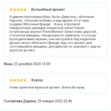
Волшебный аромат
Я давняя поклонница Kilian, была «Девочка», «Всплески
Нероли», «Опасная любовь» и еще другие. И тут муж
подарил Яблочный бренди…. И все, я пропала!
Невероятный, манящий, искристый запах! Пахнет
потрясающе, вкусно! Я влюбилась! Запах очень дорогой,
статусной женщины. Неоднократно замечала, что когда
проходила мимо мужчин, они смотрели в лед и вдыхали
аромат моего яблочного бренди. Ида, это аромат для
состоявшейся женщины, для девочек он «рановат», еще не
доросли до него.
Инна
,
23 декабря 2024 16:00
Хорош
Очень приятный мужской аромат. Взяла бы мужу.
Головлева Дарина
,
29 января 2022 22:46