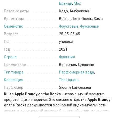
Бренди
,
Мох
Базовые ноты
Кедр, Амброксан
Время года
Весна, Лето, Осень, Зима
Семейство
Фруктовые
,
Фужерные
Возраст
25-35, 35-45
Пол
унисекс
Год
2021
Страна
Франция
Применение
Вечерние, Дневные
Тип товара
Парфюмерная вода
,
Коллекция
The Liquors
Парфюмер
Sidonie Lancesseur
Kilian Apple Brandy on the Rocks
- незаменимый элемент
предстоящих вечеринок.
Это свежее открытие
Apple Brandy
on the Rocks
раскрывается в основной индивидуальности
аромата: характерный аккорд яблочного бренди, в котором
свежая фруктовая смесь гармонирует с бренди,