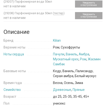
(29207)
Парфюмерная вода 50мл
Уведомить
о поступлении
нет в наличии
(29208)
Парфюмерная вода 50мл (
тестер
)
Уведомить
о поступлении
нет в наличии
Описание
Бренд
Kilian
Верхние ноты
Ром, Сухофрукты
Ноты сердца
Пачули
,
Ваниль
,
Амбра
,
Мускатный орех
,
Ром
,
Жасмин
Самбак
Базовые ноты
Кедр, Ваниль, Палисандр,
Серая амбра, Белый мускус
Время года
Весна, Осень, Зима
Семейство
Древесные
,
Пряные
Возраст
до 25, 25-35, 35-45, 45+
Пол
унисекс