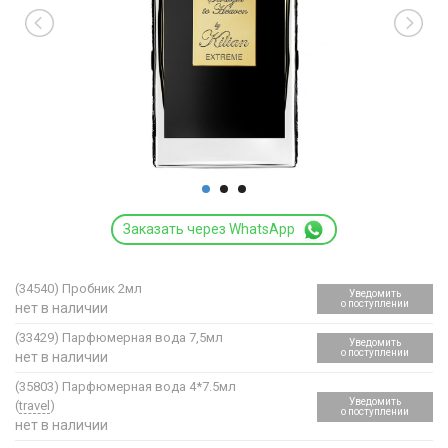
Заказать через WhatsApp
(34540)
Пробник 2мл
Уведомить
о поступлении
нет в наличии
(33429)
Парфюмерная вода 7,5мл
Уведомить
о поступлении
нет в наличии
(35803)
Парфюмерная вода 4*7.5мл
Уведомить
(
travel
)
о поступлении
нет в наличии