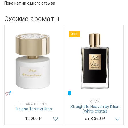
Пока нет ни одного отзыва
Схожие ароматы
ХИТ
УНИСЕКС
МУЖСКИЕ
KILIAN
TIZIANA TERENZI
Straight to Heaven by Kilian
Tiziana Terenzi Ursa
(white cristal)
12 200
₽
от 3 360
₽