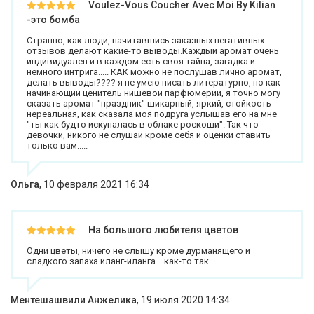
Voulez-Vous Coucher Avec Moi By Kilian
-это бомба
Странно, как люди, начитавшись заказных негативных
отзывов делают какие-то выводы.Каждый аромат очень
индивидуален и в каждом есть своя тайна, загадка и
немного интрига..... КАК можно не послушав лично аромат,
делать выводы???? я не умею писать литературно, но как
начинающий ценитель нишевой парфюмерии, я точно могу
сказать аромат "праздник" шикарный, яркий, стойкость
нереальная, как сказала моя подруга услышав его на мне
"ты как будто искупалась в облаке роскоши". Так что
девочки, никого не слушай кроме себя и оценки ставить
только вам.....
Ольга
,
10 февраля 2021 16:34
На большого любителя цветов
Одни цветы, ничего не слышу кроме дурманящего и
сладкого запаха иланг-иланга... как-то так.
Ментешашвили Анжелика
,
19 июля 2020 14:34