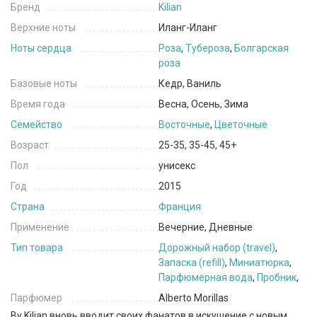
Бренд
Kilian
Верхние ноты
Иланг-Иланг
Ноты сердца
Роза
,
Тубероза
,
Болгарская
роза
Базовые ноты
Кедр, Ваниль
Время года
Весна, Осень, Зима
Семейство
Восточные
,
Цветочные
Возраст
25-35, 35-45, 45+
Пол
унисекс
Год
2015
Страна
Франция
Применение
Вечерние, Дневные
Тип товара
Дорожный набор (travel)
,
Запаска (refill)
,
Миниатюрка
,
Парфюмерная вода
,
Пробник
,
Парфюмер
Alberto Morillas
By Kilian вновь вводит своих фанатов в искушение с новым