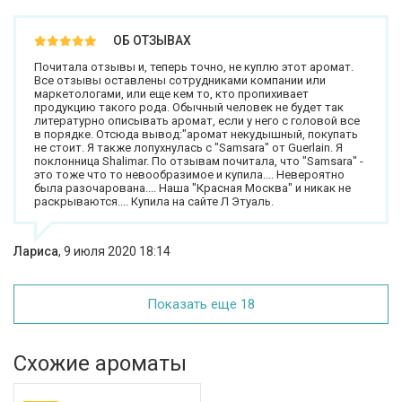
ОБ ОТЗЫВАХ
Почитала отзывы и, теперь точно, не куплю этот аромат.
Все отзывы оставлены сотрудниками компании или
маркетологами, или еще кем то, кто пропихивает
продукцию такого рода. Обычный человек не будет так
литературно описывать аромат, если у него с головой все
в порядке. Отсюда вывод:"аромат некудышный, покупать
не стоит. Я также лопухнулась с "Samsara" от Guerlain. Я
поклонница Shalimar. По отзывам почитала, что "Samsara" -
это тоже что то невообразимое и купила.... Невероятно
была разочарована.... Наша "Красная Москва" и никак не
раскрываются.... Купила на сайте Л Этуаль.
Лариса
,
9 июля 2020 18:14
Показать еще 18
Схожие ароматы