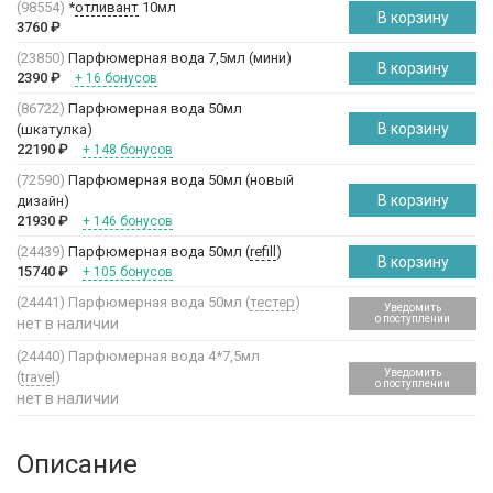
(98554)
*
отливант
10мл
В корзину
3760
₽
(23850)
Парфюмерная вода 7,5мл (мини)
В корзину
2390
₽
+ 16 бонусов
(86722)
Парфюмерная вода 50мл
В корзину
(шкатулка)
22190
₽
+ 148 бонусов
(72590)
Парфюмерная вода 50мл (новый
В корзину
дизайн)
21930
₽
+ 146 бонусов
(24439)
Парфюмерная вода 50мл (
refill
)
В корзину
15740
₽
+ 105 бонусов
(24441)
Парфюмерная вода 50мл (
тестер
)
Уведомить
о поступлении
нет в наличии
(24440)
Парфюмерная вода 4*7,5мл
Уведомить
(
travel
)
о поступлении
нет в наличии
Описание