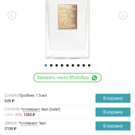
Заказать через WhatsApp
(24438)
Пробник 1.5 мл
В корзину
520
₽
(101078)
*
отливант
5мл (Sale!)
В корзину
1800
-30%
1260
₽
(98553)
*
отливант
5мл
В корзину
2130
₽