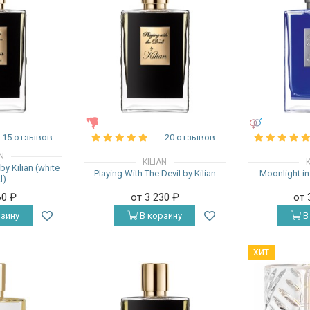
ЖЕНСКИЕ
УНИСЕКС
15 отзывов
20 отзывов
AN
KILIAN
K
by Kilian (white
Playing With The Devil by Kilian
Moonlight in
l)
60
₽
от 3 230
₽
от 
зину
В корзину
В
ХИТ