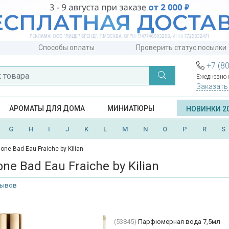
Способы оплаты
Проверить статус посылки
+7 (8
Ежедневно с
Заказать
АРОМАТЫ ДЛЯ ДОМА
МИНИАТЮРЫ
НОВИНКИ 2
G
H
I
J
K
L
M
N
O
P
R
S
Gone Bad Eau Fraiche by Kilian
one Bad Eau Fraiche by Kilian
зывов
(53845)
Парфюмерная вода 7,5мл