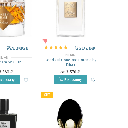
ЖЕНСКИЕ
20 отзывов
13 отзывов
KILIAN
ILIAN
Good Girl Gone Bad Extreme by
are by Kilian
Kilian
3 360
₽
от 3 570
₽
 корзину
В корзину
ХИТ