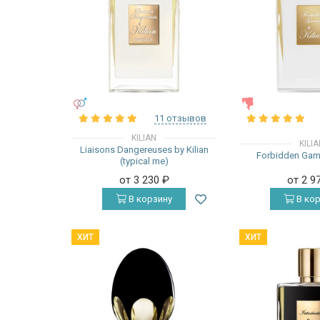
УНИСЕКС
ЖЕНСКИЕ
11 отзывов
KILIAN
KILI
Liaisons Dangereuses by Kilian
Forbidden Game
(typical me)
от 3 230
₽
от 2 9
В корзину
В кор
ХИТ
ХИТ