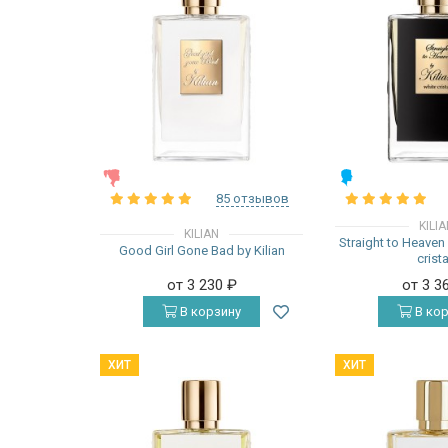
ЖЕНСКИЕ
МУЖСКИЕ
85 отзывов
KILI
KILIAN
Straight to Heaven 
Good Girl Gone Bad by Kilian
crista
от 3 230
₽
от 3 3
В корзину
В кор
ХИТ
ХИТ