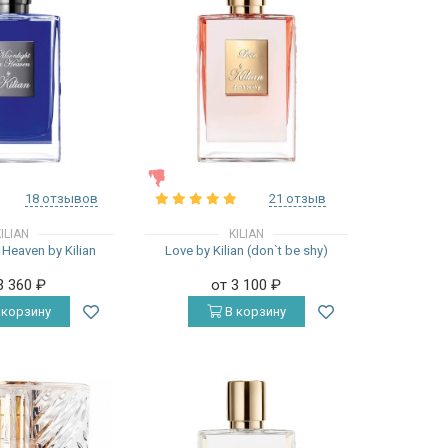
ЖЕНСКИЕ
18 отзывов
21 отзыв
ILIAN
KILIAN
 Heaven by Kilian
Love by Kilian (don`t be shy)
3 360
₽
от 3 100
₽
 корзину
В корзину