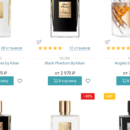
УНИСЕКС
УНИСЕКС
28 отзывов
12 отзывов
AN
KILIAN
K
s by Kilian
Black Phantom By Kilian
Angels Sh
70
₽
от 2 970
₽
от 
зину
В корзину
В
−30%
ХИТ