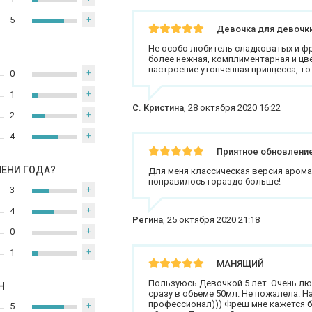
5
+
Девочка для девочк
Не особо любитель сладковатых и фру
более нежная, комплиментарная и цв
настроение утонченная принцесса, то
0
+
1
+
С. Кристина
,
28 октября 2020 16:22
2
+
4
+
Приятное обновление
МЕНИ ГОДА?
Для меня классическая версия арома
понравилось гораздо больше!
3
+
4
+
Регина
,
25 октября 2020 21:18
0
+
1
+
МАНЯЩИЙ
Пользуюсь Девочкой 5 лет. Очень лю
Н
сразу в объеме 50мл. Не пожалела. Н
профессионал))) Фреш мне кажется б
5
+