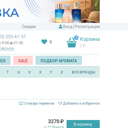
Скидки
Вход
|
Регистрация
00) 555-61-51
0
Корзина
0
 9:00 до 21:00
0
₽
 звонок
025
SALE
ПОДБОР АРОМАТА
T
U
V
X
Y
Z
ВСЕ БРЕНДЫ
Словарь терминов
Добавить в избранное
3270
₽
В корзину
+ 22 бонуса