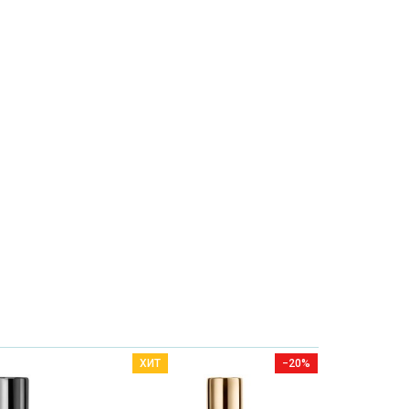
ХИТ
−20%