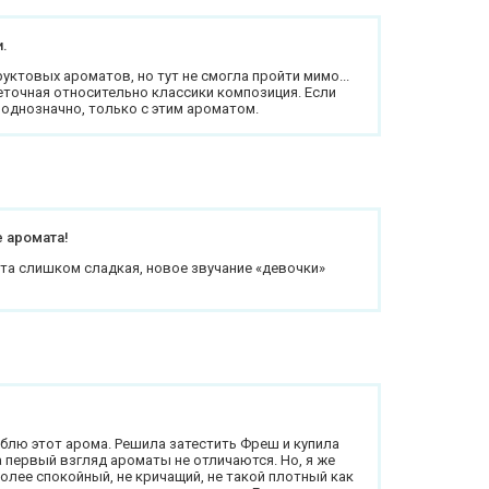
и.
ктовых ароматов, но тут не смогла пройти мимо...
еточная относительно классики композиция. Если
 однозначно, только с этим ароматом.
 аромата!
та слишком сладкая, новое звучание «девочки»
блю этот арома. Решила затестить Фреш и купила
а первый взгляд ароматы не отличаются. Но, я же
олее спокойный, не кричащий, не такой плотный как