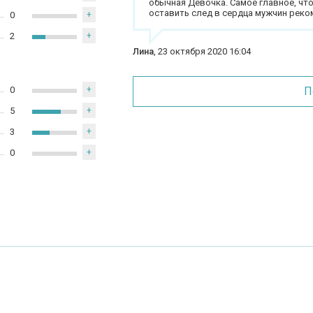
обычная Девочка. Самое главное, чт
оставить след в сердца мужчин реко
0
+
2
+
Лина
,
23 октября 2020 16:04
0
+
П
5
+
3
+
0
+