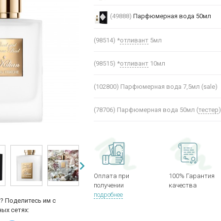
(49888)
Парфюмерная вода 50мл
(98514)
*
отливант
5мл
(98515)
*
отливант
10мл
(102800)
Парфюмерная вода 7,5мл (sale)
(78706)
Парфюмерная вода 50мл (
тестер
Оплата при
100% Гарантия
получении
качества
подробнее
? Поделитесь им с
ых сетях: