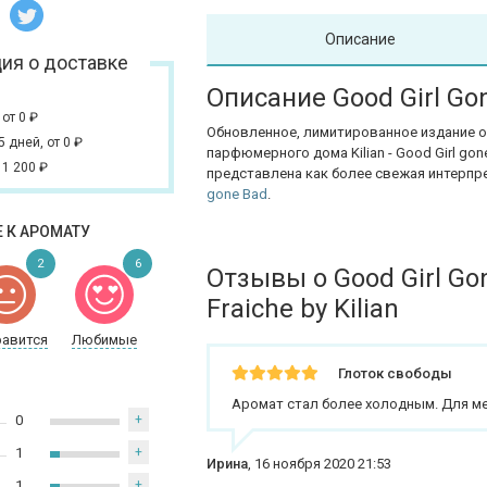
Описание
ия о доставке
Описание Good Girl Gon
,
от 0
₽
Обновленное, лимитированное издание 
 5 дней,
от 0
₽
парфюмерного дома Kilian - Good Girl gon
 1 200
₽
представлена как более свежая интерп
gone Bad
.
 К АРОМАТУ
2
6
Отзывы о Good Girl Go
Fraiche by Kilian
равится
Любимые
Глоток свободы
Аромат стал более холодным. Для м
0
+
1
+
Ирина
,
16 ноября 2020 21:53
1
+