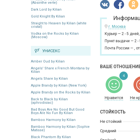
(Absinthe verte)
Dark Lord by Kilian
Gold Knight By Kilian
Информац
Straight to Heaven by Kilian (white
г. Москва
cristal)
Vodka on the Rocks by Kilian
Курьер
—
2 - 5 дней
(Moscow)
Пункт выдачи
—
2 -
Почта России
—
,
от
УНИСЕКС
Amber Oud by Kilian
ВАШЕ ОТНОШЕНИЕ
Angels' Share x French Montana by
Kilian
4
Angels Share by Kilian
Apple Brandy by Kilian (New York)
Apple Brandy on the Rocks by Kilian
Нравится
Не н
Back to Black by Kilian
(aphrodisiac)
Bad Boys Are No Good But Good
СТОЙКОСТЬ
Boys Are No Fun By Kilian
Bamboo Harmony by Kilian
Не стойкий
Bamboo Harmony by Kilian (Sophie
Matisse)
Средний
Black Phantom By Kilian