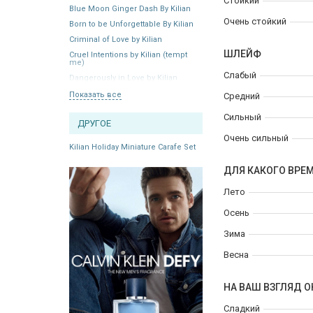
Стойкий
Blue Moon Ginger Dash By Kilian
Очень стойкий
Born to be Unforgettable By Kilian
Criminal of Love by Kilian
ШЛЕЙФ
Cruel Intentions by Kilian (tempt
me)
Слабый
Dangerously in Love by Kilian
Показать все
Средний
Сильный
ДРУГОЕ
Очень сильный
Kilian Holiday Miniature Carafe Set
ДЛЯ КАКОГО ВРЕ
Лето
Осень
Зима
Весна
НА ВАШ ВЗГЛЯД О
Сладкий