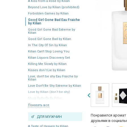
A Kiss from a Rose by Kilian
Beyond Love by Kilian (prohibited)
Forbidden Games by Kilian
Good Girl Gone Bad Eau Fraiche
by Kilian
Good Girl Gone Bad Extreme by
Kilian
Good Girl Gone Bad by Kilian
In The City Of Sin by Kilian
Kilian Can't Stop Loving You
Kilian Liquors Discovery Set
Killing Me Slowly by Kilian
Kisses don`t Lie by Kilian
Love, don't be shy Eau Fraiche by
Kilian
Love Don't Be Shy Extreme by Kilian
Love by Kilian (don`t be shy)
Musk Butterfly By Kilian
Показать все
Понравился аромат 
ДЛЯ МУЖЧИН
друзьями в социальн
A Taste of Heaven by Kilian