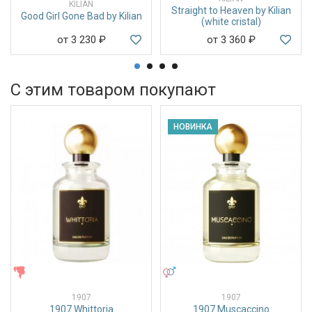
KILIAN
Straight to Heaven by Kilian
Good Girl Gone Bad by Kilian
(white cristal)
от 3 230
₽
от 3 360
₽
С этим товаром покупают
НОВИНКА
ЖЕНСКИЕ
УНИСЕКС
1907
1907
1907 Whittoria
1907 Muscaccino