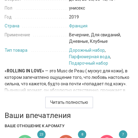
Пол
унисекс
Год
2019
Страна
Франция
Применение
Вечерние, Для свиданий,
Дневные, Клубные
Тип товара
Дорожный набор
,
Парфюмерная вода
,
Подарочный набор
«
ROLLING IN LOVE»
— это Musc de Peau ( мускус для кожи), в
котором запечатлено ощущение того, что любовь настолько
сильна, что кажется, будто она почти «попадает под кожу».
Пьянящий аромат, он абсолютно естественно, проникает в
одну из четырех ольфакторных групп, определяющих
Читать полностью
уникальный подход основателя и креативного директора
Килиана Хеннесси к созданию ароматов: НАРКОТИКИ. В
Ваши впечатления
основе парфюмированной воды лежит сочетание тонких и
неоднозначных элементов, которые соединяясь вместе
ВАШЕ ОТНОШЕНИЕ К АРОМАТУ
образуют благородный и нежный поток чувственности. Итак,
23
8
7
на первый план выходит амбретта, покрытая миндальным