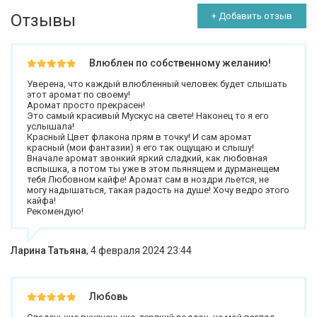
Отзывы
+ Добавить отзыв
Влюблен по собственному желанию!
Уверена, что каждый влюбленный человек будет слышать
этот аромат по своему!
Аромат просто прекрасен!
Это самый красивый Мускус на свете! Наконец то я его
услышала!
Красный Цвет флакона прям в точку! И сам аромат
красный (мои фантазии) я его так ощущаю и слышу!
Вначале аромат звонкий яркий сладкий, как любовная
вспышка, а потом ты уже в этом пьянящем и дурманещем
тебя Любовном кайфе! Аромат сам в ноздри льется, не
могу надышаться, такая радость на душе! Хочу ведро этого
кайфа!
Рекомендую!
Ларина Татьяна
,
4 февраля 2024 23:44
Любовь