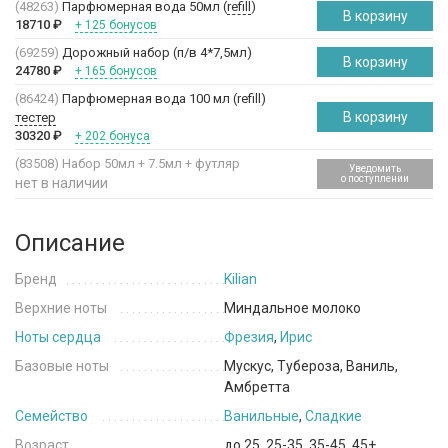
(48263)
Парфюмерная вода 50мл (
refill
)
В корзину
18710
₽
+ 125 бонусов
(69259)
Дорожный набор (п/в 4*7,5мл)
В корзину
24780
₽
+ 165 бонусов
(86424)
Парфюмерная вода 100 мл (refill)
В корзину
тестер
30320
₽
+ 202 бонуса
(83508)
Набор 50мл + 7.5мл + футляр
Уведомить
о поступлении
нет в наличии
Описание
Бренд
Kilian
Верхние ноты
Миндальное молоко
Ноты сердца
Фрезия
,
Ирис
Базовые ноты
Мускус, Тубероза, Ваниль,
Амбретта
Семейство
Ванильные
,
Сладкие
Возраст
до 25, 25-35, 35-45, 45+