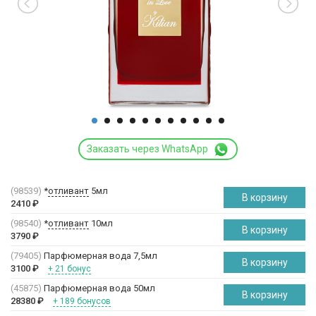
Заказать через WhatsApp
(98539)
*
отливант
5мл
В корзину
2410
₽
(98540)
*
отливант
10мл
В корзину
3790
₽
(79405)
Парфюмерная вода 7,5мл
В корзину
3100
₽
+ 21 бонус
(45875)
Парфюмерная вода 50мл
В корзину
28380
₽
+ 189 бонусов