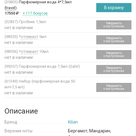
(35805)
Парфюмерная вода 4*7,5мл
В корзину
(
travel
)
17550
₽
+ 117 бонусов
(32837)
Пробник 1,5мл
Уведомить
о поступлении
нет в наличии
(98555)
*
отливант
5мл
Уведомить
о поступлении
нет в наличии
(98556)
*
отливант
10мл
Уведомить
о поступлении
нет в наличии
(99207)
Парфюмерная вода 7,5мл (Sale!)
Уведомить
о поступлении
нет в наличии
(61349)
Набор (парфюмерная вода 50
Уведомить
мл+7,5 мл)
о поступлении
нет в наличии
Описание
Бренд
Kilian
Верхние ноты
Бергамот, Мандарин,