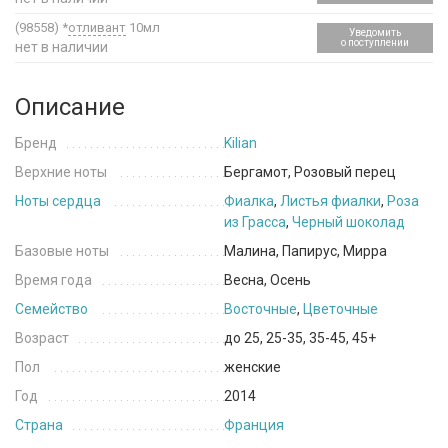
(98558)
*
отливант
10мл
Уведомить
о поступлении
нет в наличии
Описание
Бренд
Kilian
Верхние ноты
Бергамот, Розовый перец
Ноты сердца
Фиалка
,
Листья фиалки
,
Роза
из Грасса
,
Черный шоколад
Базовые ноты
Малина, Папирус, Мирра
Время года
Весна, Осень
Семейство
Восточные
,
Цветочные
Возраст
до 25, 25-35, 35-45, 45+
Пол
женские
Год
2014
Страна
Франция