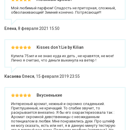
Мой любимый парфюм! Сладость не приторная, сложный,
обволакивающий! Зимний конечно. Потрясающе!!!
Елена
,
8 февраля 2021 15:50
Kisses don`t Lie by Kilian
Купила 75.мл и не знаю куда их деть , не нравятся, не мое!
Лично я считаю, что деньги выкинула на ветер !
Касаева Олеся
,
15 февраля 2019 23:55
Вкусненькие
Интересный аромат, нежный и скромно сладенький.
Приглушенный, не кричащий. То слабее звучит, то
раскрывается внезапно. Я бы его охарактеризовала так :
Аромат скромной девственницы с неожиданным
потенциалом в любви. Мне понравились духи. Про шлейф
не могу сказать, есть или нет, я в данную минуту тестирую
его в первый раз дома. Получила пробник (отливант). Но