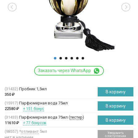
Заказать через WhatsApp
(31432)
Пробник 1,5мл
В корзину
350
₽
(15917)
Парфюмерная вода 75мл
В корзину
22580
₽
+ 151 бонус
(31433)
Парфюмерная вода 75мл (
тестер
)
В корзину
11610
₽
+ 77 бонусов
(98557)
*
отливант
5мл
Уведомить
о поступлении
нет в наличии