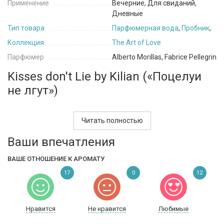
Применение
Вечерние, Для свиданий,
Дневные
Тип товара
Парфюмерная вода
,
Пробник
,
Коллекция
The Art of Love
Парфюмер
Alberto Morillas, Fabrice Pellegrin
Kisses don't Lie by Kilian («Поцелуи
не лгут»)
Над этой композицией поработали два выдающихся
парфюмера — Фабрис Пеллегран и Альберто Мориллас.
Читать полностью
В качестве главной героини выбрана роза-центифолия из
Ваши впечатления
Грасса, чья нежность весьма обманчива. Итальянский
бергамот и листья пармской фиалки вроде бы заглушают ее
ВАШЕ ОТНОШЕНИЕ К АРОМАТУ
сладострастный дурман, однако розовый мадагаскарский
17
0
12
перец и сочная малина повышают градус эротичности. Мирра
из Сомали добавляет запаху таинственности.
Kisses don't Lie мягко обволакивает и затуманивает сознание.
Нравится
Не нравится
Любимые
Стоит ли удивляться, что к его флакону прилагается