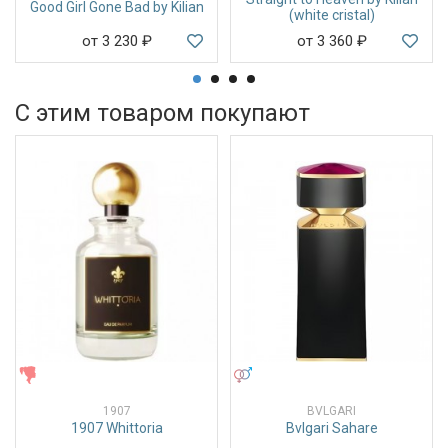
Good Girl Gone Bad by Kilian
(white cristal)
от 3 230
₽
от 3 360
₽
С этим товаром покупают
ЖЕНСКИЕ
УНИСЕКС
1907
BVLGARI
1907 Whittoria
Bvlgari Sahare