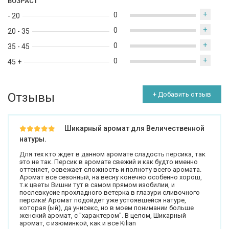
ВОЗРАСТ
+
0
- 20
+
0
20 - 35
+
0
35 - 45
+
0
45 +
Отзывы
+ Добавить отзыв
Шикарный аромат для Величественной
натуры.
Для тех кто ждет в данном аромате сладость персика, так
это не так. Персик в аромате свежий и как будто именно
оттеняет, освежает сложность и полноту всего аромата.
Аромат все сезонный, на весну конечно особенно хорош,
т.к цветы Вишни тут в самом прямом изобилии, и
послевкусие прохладного ветерка в глазури сливочного
персика! Аромат подойдет уже устоявшейся натуре,
которая (ый), да унисекс, но в моем понимании больше
женский аромат, с "характером". В целом, Шикарный
аромат, с изюминкой, как и все Kilian