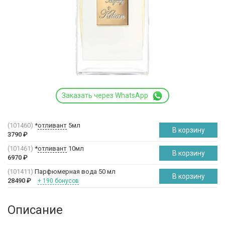
Заказать через WhatsApp
(101460)
*
отливант
5мл
В корзину
3790
₽
(101461)
*
отливант
10мл
В корзину
6970
₽
(101411)
Парфюмерная вода 50 мл
В корзину
28490
₽
+ 190 бонусов
Описание