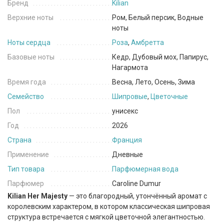
Бренд
Kilian
Верхние ноты
Ром, Белый персик, Водные
ноты
Ноты сердца
Роза
,
Амбретта
Базовые ноты
Кедр, Дубовый мох, Папирус,
Нагармота
Время года
Весна, Лето, Осень, Зима
Семейство
Шипровые
,
Цветочные
Пол
унисекс
Год
2026
Страна
Франция
Применение
Дневные
Тип товара
Парфюмерная вода
Парфюмер
Caroline Dumur
Kilian Her Majesty
— это благородный, утончённый аромат с
королевским характером, в котором классическая шипровая
структура встречается с мягкой цветочной элегантностью.