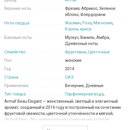
Бренд
Armaf
Верхние ноты
Фрезия, Абрикос, Зеленое
яблоко, Флердоранж
Ноты сердца
Жасмин
,
Роза
,
Магнолия
,
Корень ириса
Базовые ноты
Мускус, Ваниль, Амбра,
Древесные ноты
Семейство
Фруктовые
,
Цветочные
Пол
женские
Год
2014
Страна
ОАЭ
Применение
Вечерние, Дневные
Тип товара
Парфюмерная вода
,
Armaf Beau Elegant — женственный, светлый и элегантный
аромат, созданный в 2014 году и построенный на сочетании
фруктовой свежести, цветочной утончённости и мягкой,
тёплой базы. Это универсальная композиция, которая
подчёркивает естественную красоту и подойдёт как для