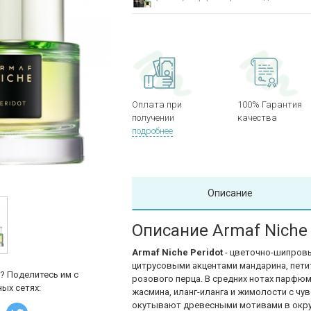
Оплата при
100% Гарантия
получении
качества
подробнее
Описание
Описание Armaf Niche 
Armaf Niche Peridot
- цветочно-шипровы
цитрусовыми акцентами мандарина, петит
? Поделитесь им с
розового перца. В средних нотах парфю
ых сетях:
жасмина, иланг-иланга и жимолости с ч
окутывают древесными мотивами в окру