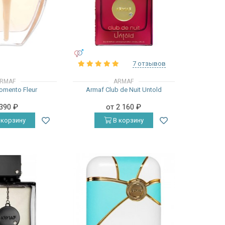
УНИСЕКС
7 отзывов
RMAF
ARMAF
omento Fleur
Armaf Club de Nuit Untold
 390
₽
от 2 160
₽
 корзину
В корзину