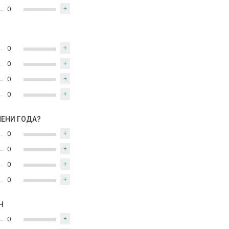
0
+
0
+
0
+
0
+
0
+
МЕНИ ГОДА?
0
+
0
+
0
+
0
+
Н
0
+