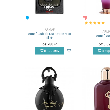
МУЖСКИЕ
ЖЕНСКИЕ
ARMAF
ARM
Armaf Club de Nuit Urban Man
Armaf Yu
Elixir
от 780
₽
от 3 6
В корзину
В кор