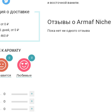
и восточной ванили.
ия о доставке
Отзывы о Armaf Niche 
,
от 0
₽
 6 дней,
от 0
₽
Пока нет ни одного отзыва
 460
₽
 К АРОМАТУ
0
0
равится
Любимые
0
+
0
+
0
+