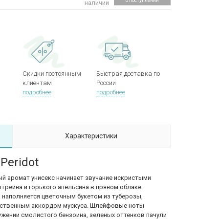
о поступлении
наличии
Скидки постоянным
Быстрая доставка по
клиентам
России
подробнее
подробнее
Характеристики
Peridot
й аромат унисекс начинает звучание искристыми
грейна и горького апельсина в пряном облаке
м наполняется цветочным букетом из туберозы,
увственным аккордом мускуса. Шлейфовые ноты
жении смолистого бензоина, зеленых оттенков пачули