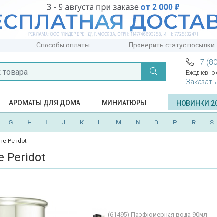
Способы оплаты
Проверить статус посылки
+7 (8
Ежедневно с
Заказать
АРОМАТЫ ДЛЯ ДОМА
МИНИАТЮРЫ
НОВИНКИ 2
G
H
I
J
K
L
M
N
O
P
R
S
he Peridot
 Peridot
(61495)
Парфюмерная вода 90мл