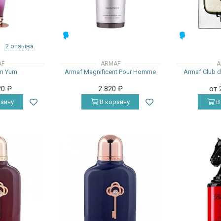
МУЖСКИЕ
МУЖСКИЕ
2 отзыва
AF
ARMAF
A
m Yum
Armaf Magnificent Pour Homme
Armaf Club d
20
₽
2 820
₽
от 
зину
В корзину
В