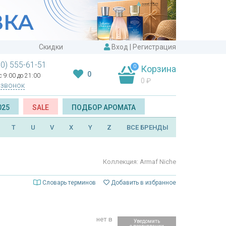
Скидки
Вход
|
Регистрация
00) 555-61-51
0
Корзина
0
 9:00 до 21:00
0
₽
 звонок
025
SALE
ПОДБОР АРОМАТА
T
U
V
X
Y
Z
ВСЕ БРЕНДЫ
Коллекция: Armaf Niche
Словарь терминов
Добавить в избранное
нет в
Уведомить