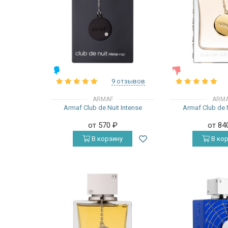
МУЖСКИЕ
ЖЕНСКИЕ
9 отзывов
ARMAF
ARM
Armaf Club de Nuit Intense
Armaf Club de
от 570
₽
от 84
В корзину
В кор