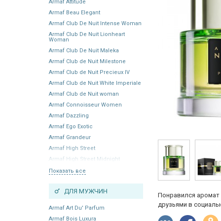
Armaf Attitude
Armaf Beau Elegant
Armaf Club De Nuit Intense Woman
Armaf Club De Nuit Lionheart
Woman
Armaf Club De Nuit Maleka
Armaf Club de Nuit Milestone
Armaf Club de Nuit Precieux IV
Armaf Club de Nuit White Imperiale
Armaf Club de Nuit woman
Armaf Connoisseur Women
Armaf Dazzling
Armaf Ego Exotic
Armaf Grandeur
Armaf High Street
Armaf High Street Midnight
Показать все
ДЛЯ МУЖЧИН
Понравился аромат 
друзьями в социальн
Armaf Art Du' Parfum
Armaf Bois Luxura