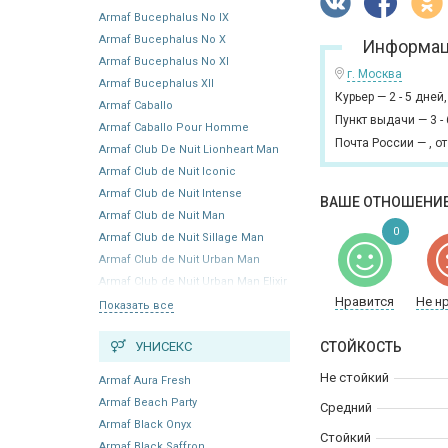
Armaf Bucephalus No IX
Armaf Bucephalus No X
Информац
Armaf Bucephalus No XI
г. Москва
Armaf Bucephalus XII
Курьер
—
2 - 5 дней
Armaf Caballo
Пункт выдачи
—
3 -
Armaf Caballo Pour Homme
Почта России
—
,
от
Armaf Club De Nuit Lionheart Man
Armaf Club de Nuit Iconic
Armaf Club de Nuit Intense
ВАШЕ ОТНОШЕНИЕ
Armaf Club de Nuit Man
0
Armaf Club de Nuit Sillage Man
Armaf Club de Nuit Urban Man
Armaf Club de Nuit Urban Man Elixir
Нравится
Не н
Показать все
УНИСЕКС
СТОЙКОСТЬ
Не стойкий
Armaf Aura Fresh
Armaf Beach Party
Средний
Armaf Black Onyx
Стойкий
Armaf Black Saffron