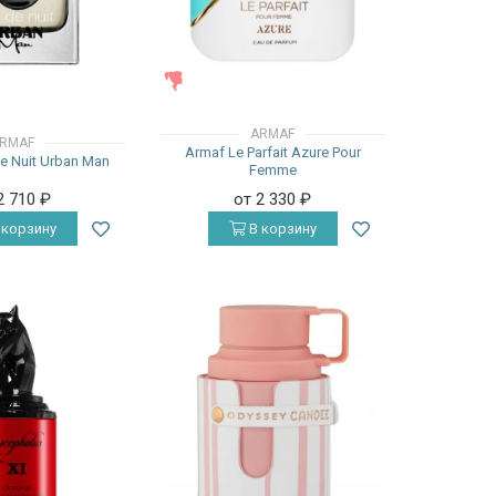
ЖЕНСКИЕ
ARMAF
RMAF
Armaf Le Parfait Azure Pour
e Nuit Urban Man
Femme
2 710
₽
от 2 330
₽
 корзину
В корзину