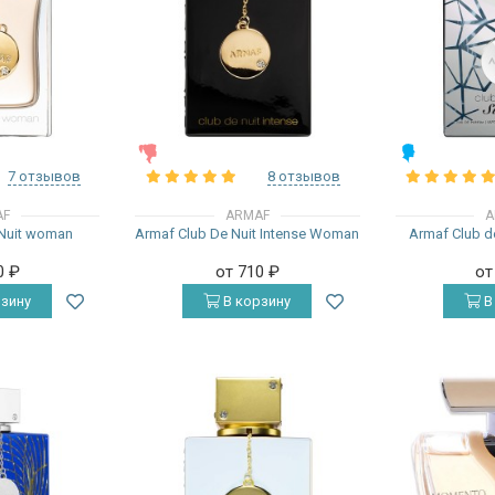
ЖЕНСКИЕ
МУЖСКИЕ
7 отзывов
8 отзывов
AF
ARMAF
A
 Nuit woman
Armaf Club De Nuit Intense Woman
Armaf Club de
0
₽
от 710
₽
от
зину
В корзину
В