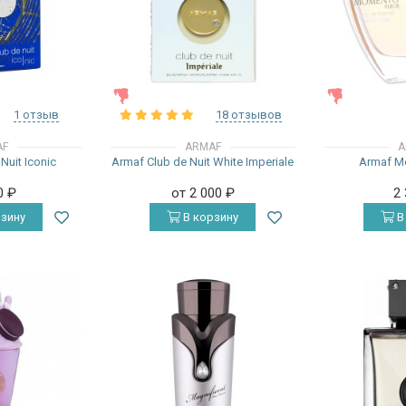
ЖЕНСКИЕ
ЖЕНСКИЕ
1 отзыв
18 отзывов
AF
ARMAF
A
Nuit Iconic
Armaf Club de Nuit White Imperiale
Armaf M
0
₽
от 2 000
₽
2
зину
В корзину
В