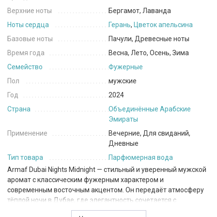
Верхние ноты
Бергамот, Лаванда
Ноты сердца
Герань
,
Цветок апельсина
Базовые ноты
Пачули, Древесные ноты
Время года
Весна, Лето, Осень, Зима
Семейство
Фужерные
Пол
мужские
Год
2024
Страна
Объединённые Арабские
Эмираты
Применение
Вечерние, Для свиданий,
Дневные
Тип товара
Парфюмерная вода
Armaf Dubai Nights Midnight — стильный и уверенный мужской
аромат с классическим фужерным характером и
современным восточным акцентом. Он передаёт атмосферу
тёплой ночи в Дубае, где элегантность сочетается с
расслабленной уверенностью и сдержанной роскошью.