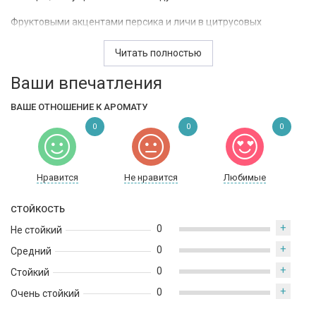
Фруктовыми акцентами персика и личи в цитрусовых
искрах лимона и бергамота открывается композиция.
Средние ноты наполняют парфюм букетом из ландыша и
Читать полностью
жасмина, кислинкой зеленого яблока в облаке восточной
Ваши впечатления
пикантной корицы. Благородные древесные породы кедра,
сандала и чувственный мускус остаются в проникновенном
ВАШЕ ОТНОШЕНИЕ К АРОМАТУ
шлейфе композиции.
0
0
0
Нравится
Не нравится
Любимые
СТОЙКОСТЬ
+
0
Не стойкий
+
0
Средний
+
0
Стойкий
+
0
Очень стойкий