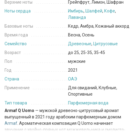
Верхние ноты
Грейпфрут, Лимон, Шафран
Ноты сердца
Имбирь
,
Шалфей
,
Кофе
,
Лаванда
Базовые ноты
Кедр, Амбра, Кожаный аккорд
Время года
Весна, Осень
Семейство
Древесные
,
Цитрусовые
Возраст
до 25, 25-35, 35-45
Пол
мужские
Год
2021
Страна
ОАЭ
Применение
Для свиданий, Клубные,
Спортивные
Тип товара
Парфюмерная вода
Armaf Q Uomo
— мужской древесно-цитрусовый аромат
выпущенный в 2021 году арабским парфюмерным домом
Armaf
. Ароматическая композиция Q Uomo начинает
звучание с хвойно-пряных нот можжевельника и смолисто-