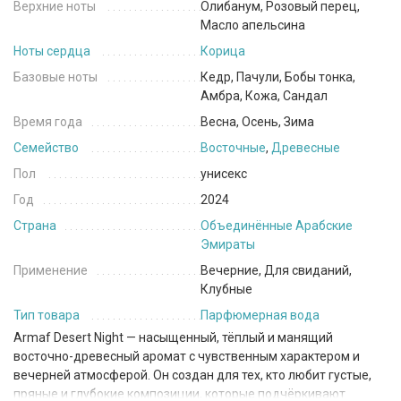
Верхние ноты
Олибанум, Розовый перец,
Масло апельсина
Ноты сердца
Корица
Базовые ноты
Кедр, Пачули, Бобы тонка,
Амбра, Кожа, Сандал
Время года
Весна, Осень, Зима
Семейство
Восточные
,
Древесные
Пол
унисекс
Год
2024
Страна
Объединённые Арабские
Эмираты
Применение
Вечерние, Для свиданий,
Клубные
Тип товара
Парфюмерная вода
Armaf Desert Night — насыщенный, тёплый и манящий
восточно-древесный аромат с чувственным характером и
вечерней атмосферой. Он создан для тех, кто любит густые,
пряные и глубокие композиции, которые подчёркивают