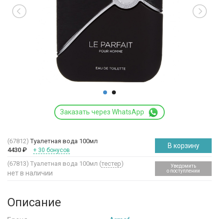
Заказать через WhatsApp
(67812)
Туалетная вода 100мл
В корзину
4430
₽
+ 30 бонусов
(67813)
Туалетная вода 100мл (
тестер
)
Уведомить
о поступлении
нет в наличии
Описание