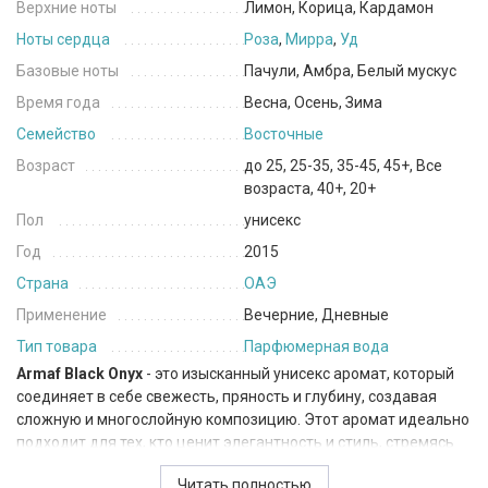
Верхние ноты
Лимон, Корица, Кардамон
Ноты сердца
Роза
,
Мирра
,
Уд
Базовые ноты
Пачули, Амбра, Белый мускус
Время года
Весна, Осень, Зима
Семейство
Восточные
Возраст
до 25, 25-35, 35-45, 45+, Все
возраста, 40+, 20+
Пол
унисекс
Год
2015
Страна
ОАЭ
Применение
Вечерние, Дневные
Тип товара
Парфюмерная вода
Armaf Black Onyx
- это изысканный унисекс аромат, который
соединяет в себе свежесть, пряность и глубину, создавая
сложную и многослойную композицию. Этот аромат идеально
подходит для тех, кто ценит элегантность и стиль, стремясь
выделиться с помощью уникального и запоминающегося
Читать полностью