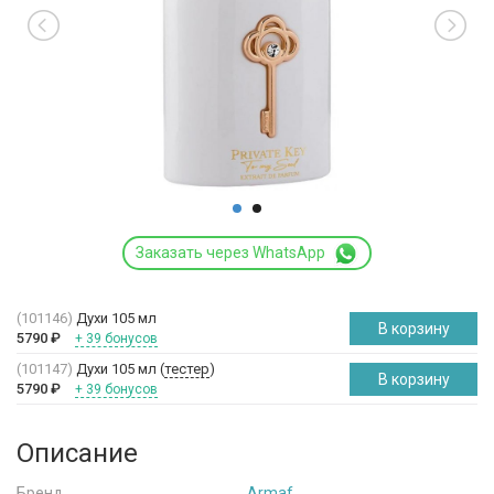
Заказать через WhatsApp
(101146)
Духи 105 мл
В корзину
5790
₽
+ 39 бонусов
(101147)
Духи 105 мл (
тестер
)
В корзину
5790
₽
+ 39 бонусов
Описание
Бренд
Armaf