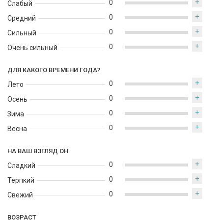
+
доверительную атмосферу. Это аромат о внутренней
0
Слабый
гармонии, душевной теплоте и спокойной силе — тот, который
+
0
Средний
хочется носить для себя и тех, кто рядом.
+
0
Сильный
+
0
Очень сильный
ДЛЯ КАКОГО ВРЕМЕНИ ГОДА?
+
0
Лето
+
0
Осень
+
0
Зима
+
0
Весна
НА ВАШ ВЗГЛЯД ОН
+
0
Сладкий
+
0
Терпкий
+
0
Свежий
ВОЗРАСТ