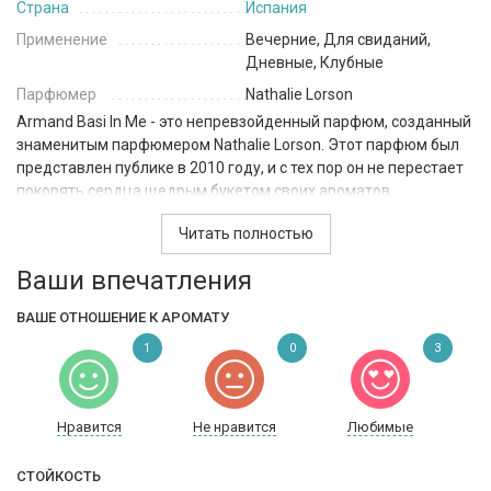
Страна
Испания
Применение
Вечерние, Для свиданий,
Дневные, Клубные
Парфюмер
Nathalie Lorson
Armand Basi In Me - это непревзойденный парфюм, созданный
знаменитым парфюмером Nathalie Lorson. Этот парфюм был
представлен публике в 2010 году, и с тех пор он не перестает
покорять сердца щедрым букетом своих ароматов.
Он открывается легким и свежим сочетанием грейпфрута,
Читать полностью
имбиря, малины, перца, розового грейпфрута и розового
Ваши впечатления
перца. Эти верхние ноты создают современный, динамичный
и очень свежий букет аромата.
ВАШЕ ОТНОШЕНИЕ К АРОМАТУ
В сердце парфюма Armand Basi In Me скрываются нежные и
1
0
3
женственные ноты жасмина, магнолии, розы, цветка
апельсина и жасмина Самбак. Эти сердечные ноты придают
парфюму неповторимую глубину и элегантность, делают его
Нравится
Не нравится
Любимые
более женственным и притягательным.
Базовые ноты этого парфюма включают ирис, кашемировое
СТОЙКОСТЬ