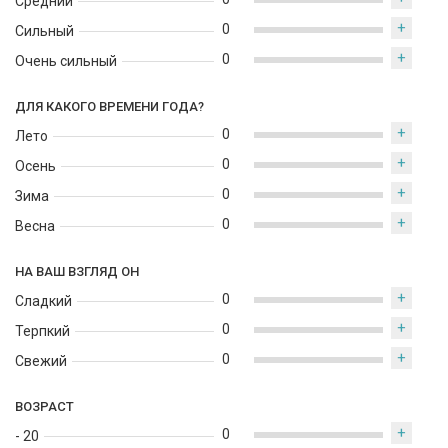
Средний
фужерные композиции с морскими и кремовыми оттенками.
+
0
Стильный, расслабляющий и универсальный, он прекрасно
Сильный
подходит для повседневной носки и создаёт ощущение
+
0
Очень сильный
лёгкости и гармонии.
ДЛЯ КАКОГО ВРЕМЕНИ ГОДА?
+
0
Лето
+
0
Осень
+
0
Зима
+
0
Весна
НА ВАШ ВЗГЛЯД ОН
+
0
Сладкий
+
0
Терпкий
+
0
Свежий
ВОЗРАСТ
+
0
- 20