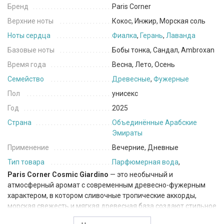
Бренд
Paris Corner
Верхние ноты
Кокос, Инжир, Морская соль
Ноты сердца
Фиалка
,
Герань
,
Лаванда
Базовые ноты
Бобы тонка, Сандал, Ambroxan
Время года
Весна, Лето, Осень
Семейство
Древесные
,
Фужерные
Пол
унисекс
Год
2025
Страна
Объединённые Арабские
Эмираты
Применение
Вечерние, Дневные
Тип товара
Парфюмерная вода
,
Paris Corner Cosmic Giardino
— это необычный и
атмосферный аромат с современным древесно-фужерным
характером, в котором сливочные тропические аккорды,
морская свежесть и мягкая древесная база создают стильное
и расслабляющее звучание. Композиция одновременно