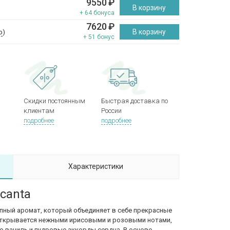
9550
₽
В корзину
+ 64 бонуса
7620
₽
В корзину
р
)
+ 51 бонус
Скидки постоянным
Быстрая доставка по
клиентам
России
подробнее
подробнее
Характеристики
ncanta
лепный аромат, который объединяет в себе прекрасные
открывается нежными ирисовыми и розовыми нотами,
ю ваниль и пудровые аккорды сердца. В основе