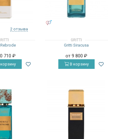
УНИСЕКС
2 отзыва
RITTI
GRITTI
i Rebrode
Gritti Siracusa
10 710
₽
от 9 800
₽
 корзину
В корзину