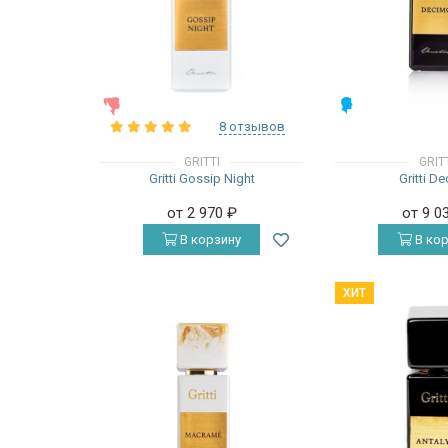
ЖЕНСКИЕ
МУЖСКИЕ
8 отзывов
GRITTI
GRIT
Gritti Gossip Night
Gritti D
от 2 970
₽
от 9 0
В корзину
В кор
ХИТ