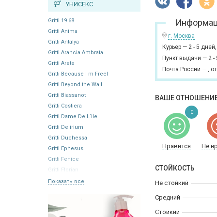
УНИСЕКС
Gritti 19 68
Информац
Gritti Anima
г. Москва
Gritti Antalya
Курьер
—
2 - 5 дней
Gritti Arancia Ambrata
Пункт выдачи
—
2 -
Gritti Arete
Почта России
—
,
от
Gritti Because I m Freel
Gritti Beyond the Wall
Gritti Biassanot
ВАШЕ ОТНОШЕНИЕ
Gritti Costiera
0
Gritti Dame De L`ile
Gritti Delirium
Gritti Duchessa
Нравится
Не н
Gritti Ephesus
Gritti Fenice
СТОЙКОСТЬ
Gritti Florian
Показать все
Не стойкий
Средний
Стойкий