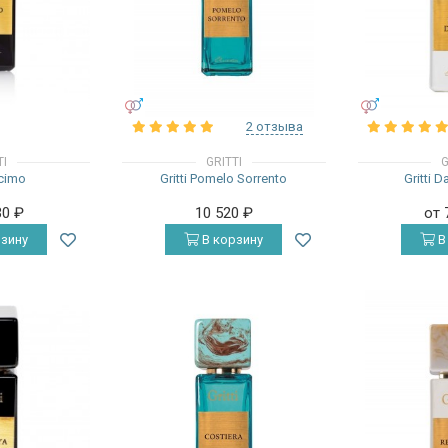
УНИСЕКС
УНИСЕКС
2 отзыва
TI
GRITTI
G
ecimo
Gritti Pomelo Sorrento
Gritti 
30
₽
10 520
₽
от 
зину
В корзину
В