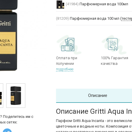
(41984)
Парфюмерная вода 100мл
(81209)
Парфюмерная вода 100 мл (
тесте
Оплата при
100% Гарантия
получении
качества
подробнее
Описание
Описание Gritti Aqua I
? Поделитесь им с
Парфюм Gritti Aqua Incanta - это велико
ых сетях:
цветочные и водные ноты. Композиция 
которые постепенно переходят в сладку