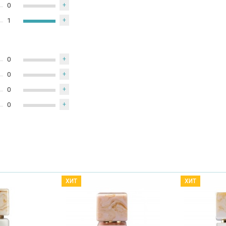
0
+
1
+
0
+
0
+
0
+
0
+
ХИТ
ХИТ