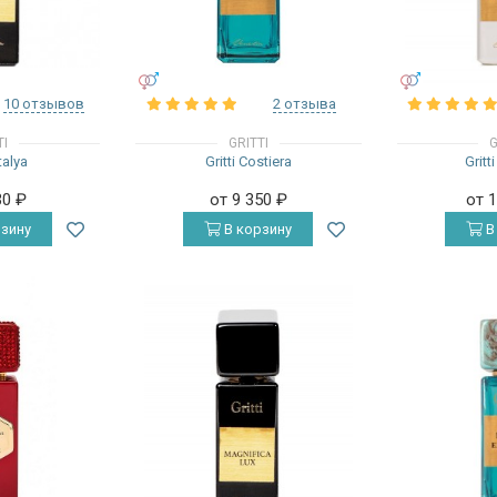
УНИСЕКС
УНИСЕКС
10 отзывов
2 отзыва
TI
GRITTI
G
talya
Gritti Costiera
Gritt
30
₽
от 9 350
₽
от 
зину
В корзину
В