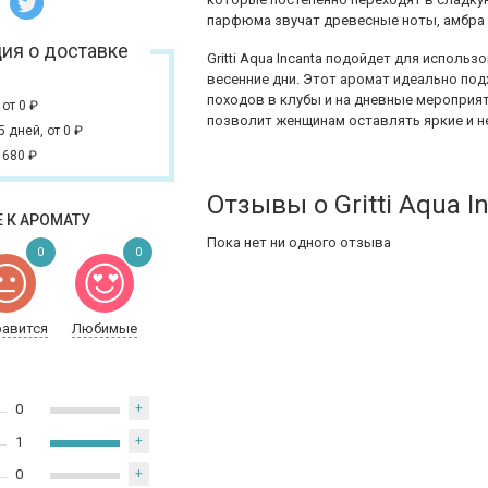
парфюма звучат древесные ноты, амбра и
ия о доставке
Gritti Aqua Incanta подойдет для использ
весенние дни. Этот аромат идеально под
походов в клубы и на дневные мероприя
,
от 0
₽
позволит женщинам оставлять яркие и н
 5 дней,
от 0
₽
 680
₽
Отзывы о Gritti Aqua I
 К АРОМАТУ
Пока нет ни одного отзыва
0
0
равится
Любимые
0
+
1
+
0
+