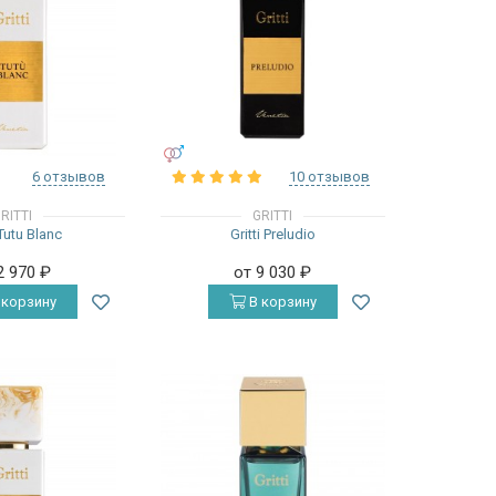
УНИСЕКС
6 отзывов
10 отзывов
RITTI
GRITTI
 Tutu Blanc
Gritti Preludio
2 970
₽
от 9 030
₽
 корзину
В корзину