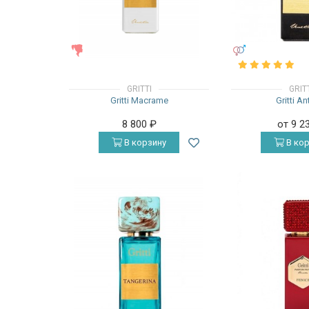
ЖЕНСКИЕ
УНИСЕКС
GRITTI
GRIT
Gritti Macrame
Gritti An
8 800
₽
от 9 2
В корзину
В кор