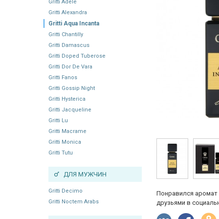
Gritti Adele
Gritti Alexandra
Gritti Aqua Incanta
Gritti Chantilly
Gritti Damascus
Gritti Doped Tuberose
Gritti Dor De Vara
Gritti Fanos
Gritti Gossip Night
Gritti Hysterica
Gritti Jacqueline
Gritti Lu
Gritti Macrame
Gritti Monica
Gritti Tutu
ДЛЯ МУЖЧИН
Gritti Decimo
Понравился аромат 
Gritti Noctem Arabs
друзьями в социальн