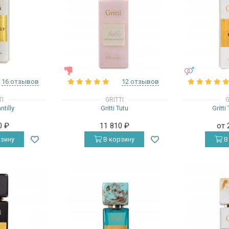
ЖЕНСКИЕ
УНИСЕКС
16 отзывов
12 отзывов
TI
GRITTI
G
ntilly
Gritti Tutu
Gritti
0
₽
11 810
₽
от 
зину
В корзину
В