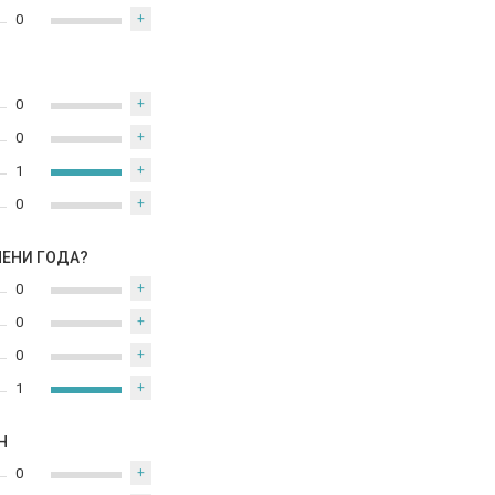
0
+
0
+
0
+
1
+
0
+
МЕНИ ГОДА?
0
+
0
+
0
+
1
+
Н
0
+