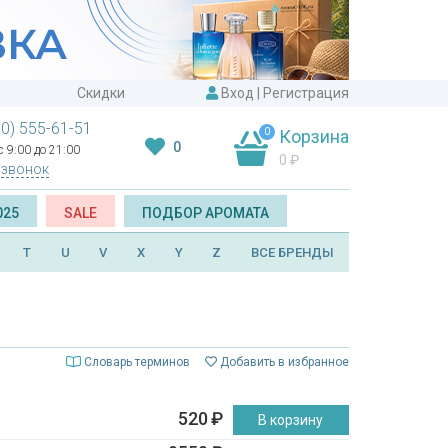
Скидки
Вход
|
Регистрация
00) 555-61-51
0
Корзина
0
 9:00 до 21:00
0
₽
 звонок
025
SALE
ПОДБОР АРОМАТА
T
U
V
X
Y
Z
ВСЕ БРЕНДЫ
Словарь терминов
Добавить в избранное
520
₽
В корзину