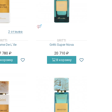
УНИСЕКС
2 отзыва
RITTI
GRITTI
Dame De L`ile
Gritti Super Nova
7 780
₽
20 710
₽
 корзину
В корзину