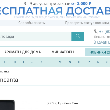
Способы оплаты
Проверить статус посылки
+7 (8
Ежедневно с
Заказать
АРОМАТЫ ДЛЯ ДОМА
МИНИАТЮРЫ
НОВИНКИ 2
G
H
I
J
K
L
M
N
O
P
R
S
 Incanta
Incanta
(97727)
Пробник 2мл