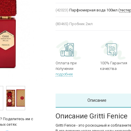
(42023)
Парфюмерная вода 100мл (
тесте
(83465)
Пробник 2мл
Оплата при
100% Гарантия
получении
качества
подробнее
Описание
Описание Gritti Fenice
? Поделитесь им с
ых сетях:
Gritti Fenice - это роскошный и соблазн
В его верхних нотах звучат ноты мараку