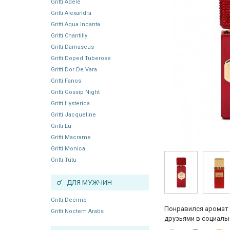
Gritti Adele
Gritti Alexandra
Gritti Aqua Incanta
Gritti Chantilly
Gritti Damascus
Gritti Doped Tuberose
Gritti Dor De Vara
Gritti Fanos
Gritti Gossip Night
Gritti Hysterica
Gritti Jacqueline
Gritti Lu
Gritti Macrame
Gritti Monica
Gritti Tutu
ДЛЯ МУЖЧИН
Gritti Decimo
Понравился аромат 
Gritti Noctem Arabs
друзьями в социальн