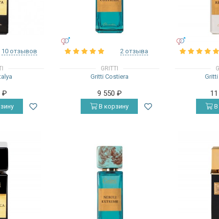
УНИСЕКС
УНИСЕКС
10 отзывов
2 отзыва
TI
GRITTI
G
talya
Gritti Costiera
Gritt
0
₽
9 550
₽
11
зину
В корзину
В