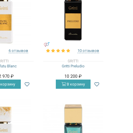
УНИСЕКС
6 отзывов
10 отзывов
RITTI
GRITTI
 Tutu Blanc
Gritti Preludio
2 970
₽
10 200
₽
 корзину
В корзину