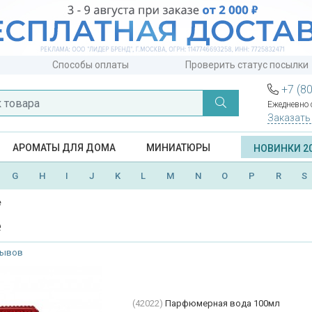
Способы оплаты
Проверить статус посылки
+7 (8
Ежедневно с
Заказать
АРОМАТЫ ДЛЯ ДОМА
МИНИАТЮРЫ
НОВИНКИ 2
G
H
I
J
K
L
M
N
O
P
R
S
e
e
зывов
(42022)
Парфюмерная вода 100мл