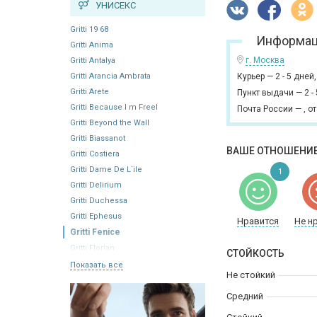
УНИСЕКС
Gritti 19 68
Информац
Gritti Anima
г. Москва
Gritti Antalya
Gritti Arancia Ambrata
Курьер
—
2 - 5 дней
Gritti Arete
Пункт выдачи
—
2 -
Gritti Because I m Freel
Почта России
—
,
от
Gritti Beyond the Wall
Gritti Biassanot
ВАШЕ ОТНОШЕНИЕ
Gritti Costiera
Gritti Dame De L`ile
1
Gritti Delirium
Gritti Duchessa
Gritti Ephesus
Нравится
Не н
Gritti Fenice
Gritti Florian
СТОЙКОСТЬ
Показать все
Не стойкий
Средний