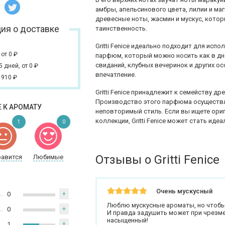
амбры, апельсинового цвета, лилии и ма
древесные ноты, жасмин и мускус, кото
ия о доставке
таинственность.
Gritti Fenice идеально подходит для исп
,
от 0
₽
парфюм, который можно носить как в дне
свиданий, клубных вечеринок и других о
 5 дней,
от 0
₽
впечатление.
 910
₽
Gritti Fenice принадлежит к семейству д
Производство этого парфюма осуществля
 К АРОМАТУ
неповторимый стиль. Если вы ищете ор
коллекции, Gritti Fenice может стать ид
1
0
Отзывы о Gritti Fenice
равится
Любимые
Очень мускусный
0
+
Люблю мускусные ароматы, но чтобы 
0
+
И правда задушить может при чрезме
насыщенный!
1
+