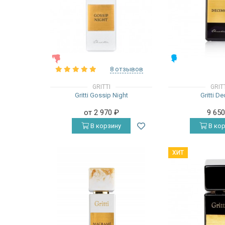
ЖЕНСКИЕ
МУЖСКИЕ
8 отзывов
GRITTI
GRIT
Gritti Gossip Night
Gritti D
от 2 970
₽
9 65
В корзину
В кор
ХИТ