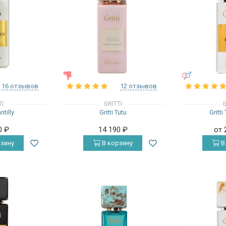
ЖЕНСКИЕ
УНИСЕКС
16 отзывов
12 отзывов
TI
GRITTI
G
ntilly
Gritti Tutu
Gritti
0
₽
14 190
₽
от 
зину
В корзину
В