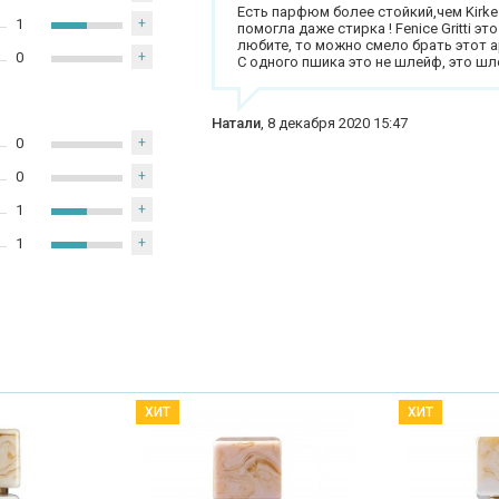
Есть парфюм более стойкий,чем Kirke T
1
+
помогла даже стирка ! Fenice Gritti 
любите, то можно смело брать этот а
0
+
С одного пшика это не шлейф, это шл
Натали
,
8 декабря 2020 15:47
0
+
0
+
1
+
1
+
ХИТ
ХИТ