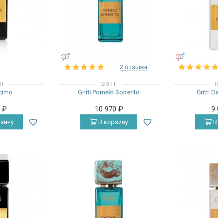
УНИСЕКС
УНИСЕКС
2 отзыва
TI
GRITTI
G
ecimo
Gritti Pomelo Sorrento
Gritti 
0
₽
10 970
₽
9
зину
В корзину
В