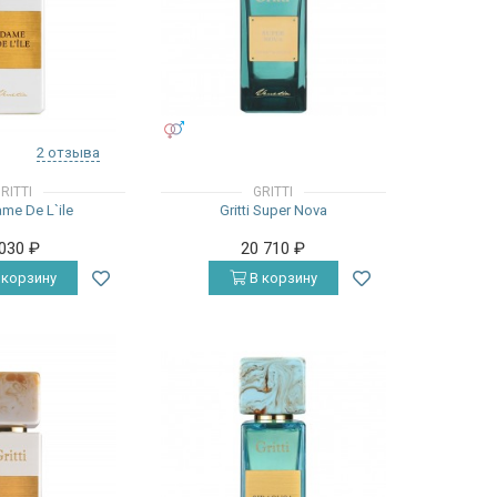
УНИСЕКС
2 отзыва
RITTI
GRITTI
Dame De L`ile
Gritti Super Nova
 030
₽
20 710
₽
 корзину
В корзину