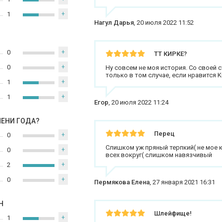
1
+
Нагул Дарья
,
20 июля 2022 11:52
0
+
ТТ КИРКЕ?
0
+
Ну совсем не моя история. Со своей 
только в том случае, если нравится Ki
1
+
1
+
Егор
,
20 июля 2022 11:24
МЕНИ ГОДА?
Перец
0
+
Слишком уж пряный терпкий( не мое 
0
+
всех вокруг( слишком навязчивый
2
+
0
+
Пермякова Елена
,
27 января 2021 16:31
Н
Шлейфище!
1
+