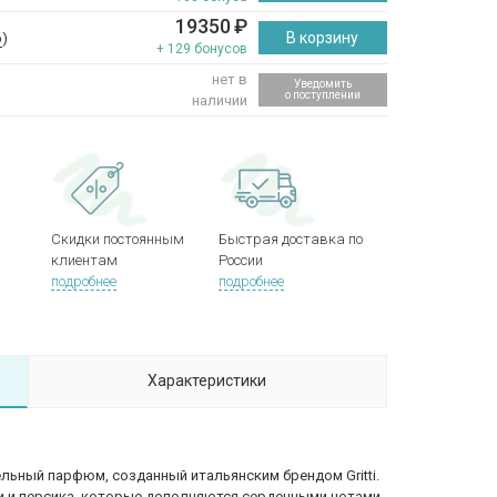
19350
₽
В корзину
р
)
+ 129 бонусов
нет в
Уведомить
о поступлении
наличии
Скидки постоянным
Быстрая доставка по
клиентам
России
подробнее
подробнее
Характеристики
ительный парфюм, созданный итальянским брендом Gritti.
йи и персика, которые дополняются сердечными нотами