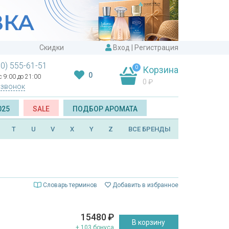
Скидки
Вход
|
Регистрация
00) 555-61-51
0
Корзина
0
 9:00 до 21:00
0
₽
 звонок
025
SALE
ПОДБОР АРОМАТА
T
U
V
X
Y
Z
ВСЕ БРЕНДЫ
Словарь терминов
Добавить в избранное
15480
₽
В корзину
+ 103 бонуса