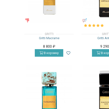
ЖЕНСКИЕ
УНИСЕКС
GRITTI
GRIT
Gritti Macrame
Gritti An
8 800
₽
9 29
В корзину
В кор