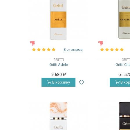
ЖЕНСКИЕ
ЖЕНСКИЕ
8 отзывов
GRITTI
GRIT
Gritti Adele
Gritti Cha
9 680
₽
от 52
В корзину
В кор