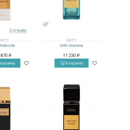
УНИСЕКС
2 отзыва
RITTI
GRITTI
i Rebrode
Gritti Siracusa
 870
₽
11 230
₽
 корзину
В корзину