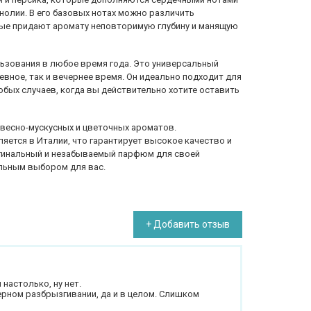
гнолии. В его базовых нотах можно различить
рые придают аромату неповторимую глубину и манящую
ользования в любое время года. Это универсальный
вное, так и вечернее время. Он идеально подходит для
собых случаев, когда вы действительно хотите оставить
ревесно-мускусных и цветочных ароматов.
ется в Италии, что гарантирует высокое качество и
игинальный и незабываемый парфюм для своей
еальным выбором для вас.
+ Добавить отзыв
настолько, ну нет.
рном разбрызгивании, да и в целом. Слишком