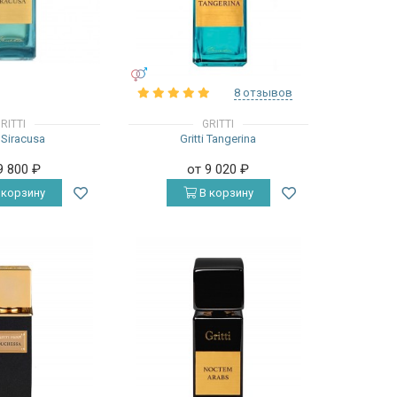
УНИСЕКС
8 отзывов
RITTI
GRITTI
i Siracusa
Gritti Tangerina
9 800
₽
от 9 020
₽
 корзину
В корзину