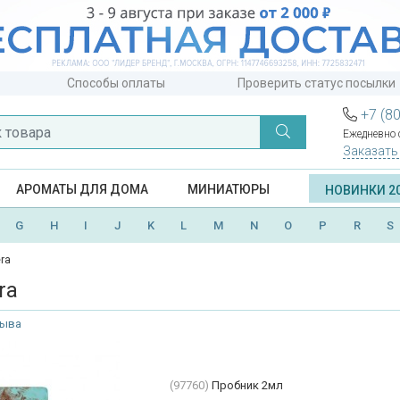
Способы оплаты
Проверить статус посылки
+7 (8
Ежедневно с
Заказать
АРОМАТЫ ДЛЯ ДОМА
МИНИАТЮРЫ
НОВИНКИ 2
G
H
I
J
K
L
M
N
O
P
R
S
era
era
зыва
(97760)
Пробник 2мл