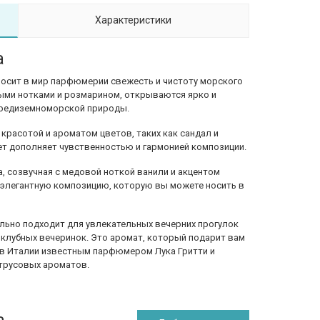
Характеристики
a
ривносит в мир парфюмерии свежесть и чистоту морского
ными нотками и розмарином, открываются ярко и
 средиземноморской природы.
о красотой и ароматом цветов, таких как сандал и
ет дополняет чувственностью и гармонией композиции.
а, созвучная с медовой ноткой ванили и акцентом
 элегантную композицию, которую вы можете носить в
деально подходит для увлекательных вечерних прогулок
 клубных вечеринок. Это аромат, который подарит вам
н в Италии известным парфюмером Лука Гритти и
трусовых ароматов.