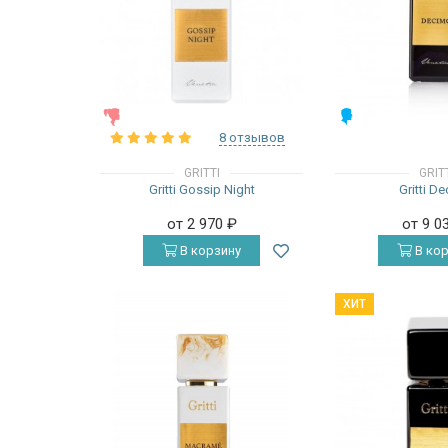
ЖЕНСКИЕ
МУЖСКИЕ
8 отзывов
GRITTI
GRIT
Gritti Gossip Night
Gritti D
от 2 970
₽
от 9 0
В корзину
В кор
ХИТ