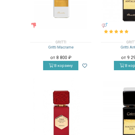
ЖЕНСКИЕ
УНИСЕКС
GRITTI
GRIT
Gritti Macrame
Gritti An
от 8 800
₽
от 9 2
В корзину
В кор