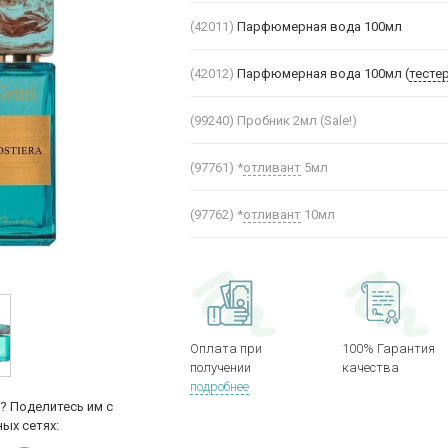
(42011)
Парфюмерная вода 100мл
(42012)
Парфюмерная вода 100мл (
тесте
(99240)
Пробник 2мл (Sale!)
(97761)
*
отливант
5мл
(97762)
*
отливант
10мл
Оплата при
100% Гарантия
получении
качества
подробнее
? Поделитесь им с
ых сетях: