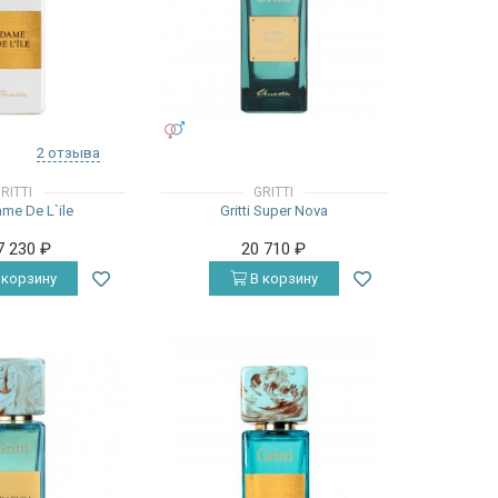
УНИСЕКС
2 отзыва
RITTI
GRITTI
Dame De L`ile
Gritti Super Nova
7 230
₽
20 710
₽
 корзину
В корзину