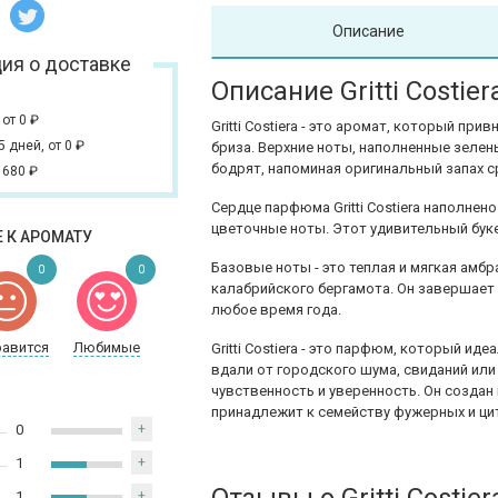
Описание
ия о доставке
Описание Gritti Costier
,
от 0
₽
Gritti Costiera - это аромат, который п
 5 дней,
от 0
₽
бриза. Верхние ноты, наполненные зеле
бодрят, напоминая оригинальный запах
 680
₽
Сердце парфюма Gritti Costiera наполнен
цветочные ноты. Этот удивительный бук
 К АРОМАТУ
Базовые ноты - это теплая и мягкая амбр
0
0
калабрийского бергамота. Он завершает
любое время года.
равится
Любимые
Gritti Costiera - это парфюм, который и
вдали от городского шума, свиданий или
чувственность и уверенность. Он созда
принадлежит к семейству фужерных и ци
0
+
1
+
1
+