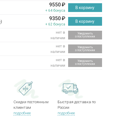
9550
₽
В корзину
+ 64 бонуса
9350
₽
В корзину
р
)
+ 62 бонуса
нет в
Уведомить
о поступлении
наличии
нет в
Уведомить
о поступлении
наличии
нет в
Уведомить
о поступлении
наличии
Скидки постоянным
Быстрая доставка по
клиентам
России
подробнее
подробнее