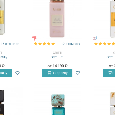
ЖЕНСКИЕ
УНИСЕКС
16 отзывов
12 отзывов
TI
GRITTI
G
ntilly
Gritti Tutu
Gritti
0
₽
от 14 190
₽
от 
зину
В корзину
В