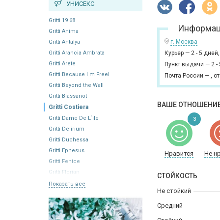
УНИСЕКС
Gritti 19 68
Информац
Gritti Anima
г. Москва
Gritti Antalya
Gritti Arancia Ambrata
Курьер
—
2 - 5 дней
Gritti Arete
Пункт выдачи
—
2 -
Gritti Because I m Freel
Почта России
—
,
от
Gritti Beyond the Wall
Gritti Biassanot
ВАШЕ ОТНОШЕНИЕ
Gritti Costiera
Gritti Dame De L`ile
3
Gritti Delirium
Gritti Duchessa
Gritti Ephesus
Нравится
Не н
Gritti Fenice
Gritti Florian
СТОЙКОСТЬ
Показать все
Не стойкий
Средний