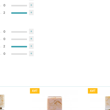
0
+
2
+
0
+
0
+
2
+
0
+
ХИТ
ХИТ