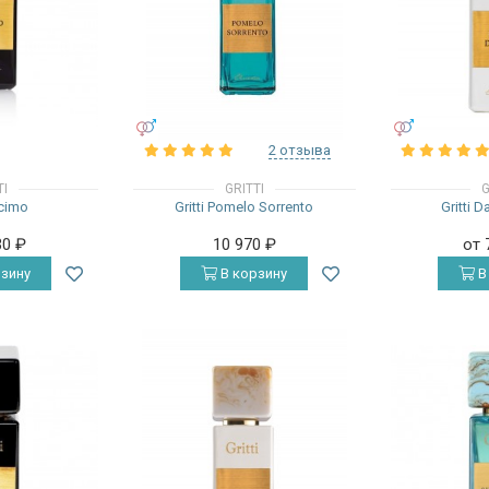
УНИСЕКС
УНИСЕКС
2 отзыва
TI
GRITTI
G
ecimo
Gritti Pomelo Sorrento
Gritti 
30
₽
10 970
₽
от 
зину
В корзину
В