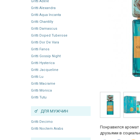
Gritti Adele
Gritti Alexandra
Gritti Aqua Incanta
Gritti Chantilly
Gritti Damascus
Gritti Doped Tuberose
Gritti Dor De Vara
Gritti Fanos
Gritti Gossip Night
Gritti Hysterica
Gritti Jacqueline
Gritti Lu
Gritti Macrame
Gritti Monica
Gritti Tutu
ДЛЯ МУЖЧИН
Gritti Decimo
Понравился аромат 
Gritti Noctem Arabs
друзьями в социальн