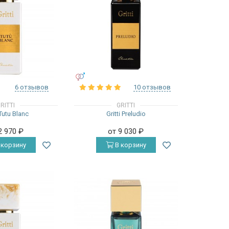
УНИСЕКС
6 отзывов
10 отзывов
RITTI
GRITTI
 Tutu Blanc
Gritti Preludio
2 970
₽
от 9 030
₽
 корзину
В корзину