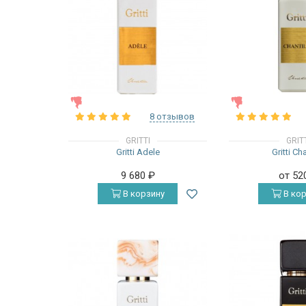
ЖЕНСКИЕ
ЖЕНСКИЕ
8 отзывов
GRITTI
GRIT
Gritti Adele
Gritti Cha
9 680
₽
от 52
В корзину
В кор