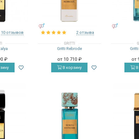
УНИСЕКС
УНИСЕКС
10 отзывов
2 отзыва
TI
GRITTI
G
talya
Gritti Rebrode
Gritt
90
₽
от 10 710
₽
от 
зину
В корзину
В