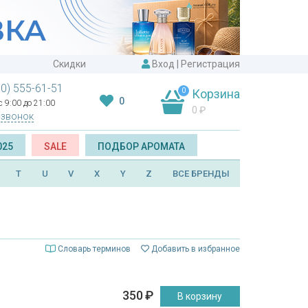
Скидки
Вход
|
Регистрация
00) 555-61-51
0
Корзина
0
 9:00 до 21:00
0
₽
 звонок
025
SALE
ПОДБОР АРОМАТА
T
U
V
X
Y
Z
ВСЕ БРЕНДЫ
Словарь терминов
Добавить в избранное
350
₽
В корзину