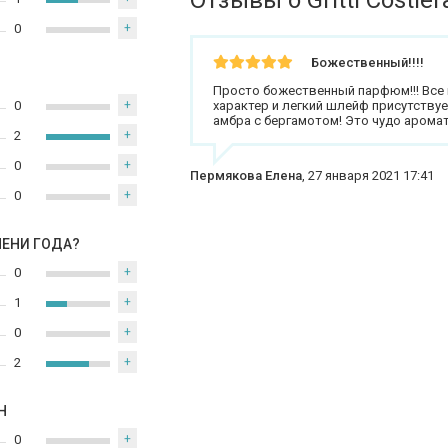
Отзывы о Gritti Costier
0
+
Божественный!!!!
Просто божественный парфюм!!! Все в
0
+
характер и легкий шлейф присутству
амбра с бергамотом! Это чудо аромат
2
+
0
+
Пермякова Елена
,
27 января 2021 17:41
0
+
МЕНИ ГОДА?
0
+
1
+
0
+
2
+
Н
0
+