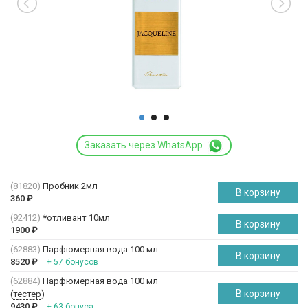
Заказать через WhatsApp
(81820)
Пробник 2мл
В корзину
360
₽
(92412)
*
отливант
10мл
В корзину
1900
₽
(62883)
Парфюмерная вода 100 мл
В корзину
8520
₽
+ 57 бонусов
(62884)
Парфюмерная вода 100 мл
В корзину
(
тестер
)
9430
₽
+ 63 бонуса