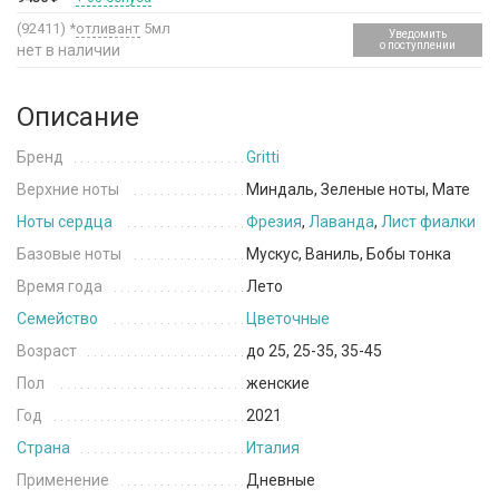
(92411)
*
отливант
5мл
Уведомить
о поступлении
нет в наличии
Описание
Бренд
Gritti
Верхние ноты
Миндаль, Зеленые ноты, Мате
Ноты сердца
Фрезия
,
Лаванда
,
Лист фиалки
Базовые ноты
Мускус, Ваниль, Бобы тонка
Время года
Лето
Семейство
Цветочные
Возраст
до 25, 25-35, 35-45
Пол
женские
Год
2021
Страна
Италия
Применение
Дневные