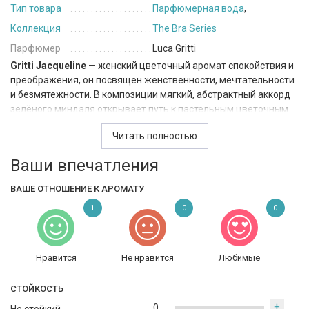
Тип товара
Парфюмерная вода
,
Коллекция
The Bra Series
Парфюмер
Luca Gritti
Gritti Jacqueline
— женский цветочный аромат спокойствия и
преображения, он посвящен женственности, мечтательности
и безмятежности. В композиции мягкий, абстрактный аккорд
зелёного миндаля открывает путь к пастельным цветочным
оттенкам лаванды, фрезии и листьев фиалки. Мечта тает,
Читать полностью
оставляя после себя лёгкий мускусно-ванильный след,
согретый бобами тонка
Ваши впечатления
ВАШЕ ОТНОШЕНИЕ К АРОМАТУ
1
0
0
Нравится
Не нравится
Любимые
СТОЙКОСТЬ
+
0