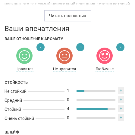
вулкана, это тот самый новогодний праздник детства который
мы все так любим и ждём. Яркий волнующий элегантный
Читать полностью
аромат — стильная современная летняя композиция, которая
великолепно освежит ваш природный образ, придав ему
Ваши впечатления
новое сияние.
ВАШЕ ОТНОШЕНИЕ К АРОМАТУ
2
0
2
Нравится
Не нравится
Любимые
СТОЙКОСТЬ
+
1
Не стойкий
+
0
Средний
+
4
Стойкий
+
0
Очень стойкий
ШЛЕЙФ