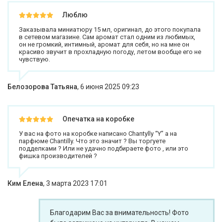
Люблю
Заказывала миниатюру 15 мл, оригинал, до этого покупала
в сетевом магазине. Сам аромат стал одним из любимых,
он не громкий, интимный, аромат для себя, но на мне он
красиво звучит в прохладную погоду, летом вообще его не
чувствую.
Белозорова Татьяна
,
6 июня 2025 09:23
Опечатка на коробке
У вас на фото на коробке написано Chantylly “Y” а на
парфюме Chantilly. Что это значит ? Вы торгуете
подделками ? Или не удачно подбираете фото , или это
фишка производителей ?
Ким Елена
,
3 марта 2023 17:01
Благодарим Вас за внимательность! Фото