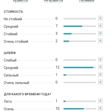
Нравится
Не нравится
Любимые
Создатель аромата - Luca Gritti, парфюмер из Италии. Ему
СТОЙКОСТЬ
удалось создать уникальный и совершенный аромат, который
станет идеальным дополнением к образу любой женщины.
+
0
Не стойкий
+
7
Средний
+
3
Стойкий
+
2
Очень стойкий
ШЛЕЙФ
+
0
Слабый
+
12
Средний
+
1
Сильный
+
0
Очень сильный
ДЛЯ КАКОГО ВРЕМЕНИ ГОДА?
+
1
Лето
+
10
Осень