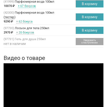
(41999)
Парфюмерная вода 100мл
В корзину
10070
₽
+ 67 бонусов
(42000)
Парфюмерная вода 100мл
В корзину
(
тестер
)
9290
₽
+ 62 бонуса
(97730)
Лосьон для тела 250мл
В корзину
2970
₽
+ 20 бонусов
(97731)
Гель для душа 250мл
Уведомить
о поступлении
нет в наличии
Видео о товаре