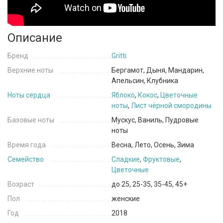
Описание
Бренд
Gritti
Верхние ноты
Бергамот, Дыня, Мандарин,
Апельсин, Клубника
Ноты сердца
Яблоко
,
Кокос
,
Цветочные
ноты
,
Лист чёрной смородины
Базовые ноты
Мускус, Ваниль, Пудровые
ноты
Время года
Весна, Лето, Осень, Зима
Семейство
Сладкие
,
Фруктовые
,
Цветочные
Возраст
до 25, 25-35, 35-45, 45+
Пол
женские
Год
2018