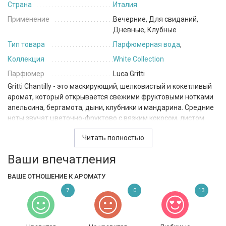
Страна
Италия
Применение
Вечерние, Для свиданий,
Дневные, Клубные
Тип товара
Парфюмерная вода
,
Коллекция
White Collection
Парфюмер
Luca Gritti
Gritti Chantilly - это маскирующий, шелковистый и кокетливый
аромат, который открывается свежими фруктовыми нотками
апельсина, бергамота, дыни, клубники и мандарина. Средние
ноты звучат цветочно-фруктово с вязким кокосом, листом
чёрной смородины, яблоком и цветами. Базовые ноты
Читать полностью
включают в себя пудровые и сладостные ваниль, мускус и
нежные пудры.
Ваши впечатления
Этот аромат идеально подходит для любого времени года, он
ВАШЕ ОТНОШЕНИЕ К АРОМАТУ
динамичен и нежен одновременно. Сладкие, фруктовые и
цветочные ноты создают непревзойденное сочетание, делая
7
0
13
запах идеальным для ношения в различных мероприятиях,
начиная от вечеринок и заканчивая свиданиями под
звездами.